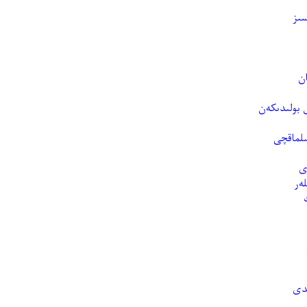
ﺴﯩﺰ
ﻥ
 بولىدىكەن
ﯩﻠﻤﺎﻗﭽﻰ
ﺪﻯ