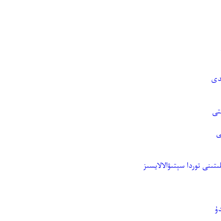
ىدى
ﺘﻰ
ﻰ
ﯩﺘﯩﻨﻰ ﺗﻮﺭﺩﺍ ﺳﯧﺘﯩﯟﺍﻻﻻﻳﺴﯩﺰ
ﯗ