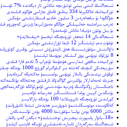
ﺷﯩﻨﺠﺎﯕﻨﯩﯔ ﻛﯩﺸﻰ ﺑﯧﺸﻰ ﺋﻮﺗﺘﯘﺭﯨﭽﻪ ﻣﺎﺋﺎﺷﻰ ﺋﺎﺯ ﺩﯦﮕﻪﻧﺪﻩ %7 ﺋﯚﺳﯩﺪﯗ
ﺗﯜﺭﻛﯩﻴﻪﻟﯩﻚ ﺧﺎﻛﻜﯧﺮﻏﺎ 334 ﻳﯩﻠﻠﯩﻖ ﻗﺎﻣﺎﻕ ﺟﺎﺯﺍﺳﻰ ﻫﯚﻛﯜﻡ ﻗﯩﻠﯩﻨﺪﻯ
ﺟﯘﯕﮕﻮﺩﺍ ﺑﯘ ﺳﺎﻫﻪﻟﻪﺭﺩﯨﻦ 3 ﻣﯩﻠﻴﻮﻥ ﺧﺎﺩﯨﻢ ﻗﯩﺴﻘﺎﺭﺗﯩﻠﯩﺸﻰ ﻣﯘﻣﻜﯩﻦ
ئەرەب بىرلەشمە خەلىپىلىكى جۇڭگو مەمۇرلىرىغا ۋىزىنى كەچۈرۈم قىل
ﺑﯘ ﻳﯩﻞ ﭘﯜﺗﯜﻥ ﺩﯗﻧﻴﺎﺩﺍ ﻣﺎﺋﺎﺵ ﺋﯚﺳﻪﻣﺪﯗ؟
ﺷﯩﻨﺠﺎﯕﺪﯨﻜﻰ 14 ﺷﻪﻫﻪﺭ ﺋﯜﺭﯛﻣﭽﯩﮕﻪ ﺗﯧﺨﯩﻤﯘ «ﻳﯧﻘﯩﻨﻼﻳﺪﯗ»
ﺗﯘﻏﯘﺕ ﺩﻩﻡ ﺋﯧﻠﯩﺸﯩﯖﯩﺰ 12 ﺋﺎﻳﻐﺎ ﺋﯘﺯﺍﺭﺗﯩﻠﯩﺸﻰ ﻣﯘﻣﻜﯩﻦ
ﺩﺍﯞﺍﻟﯩﻨﯩﺶ ﺳﯘﻏﯘﺭﺗﯩﺴﯩﻨﯩﯔ ﻫﻪﻕ ﺗﺎﭘﺸﯘﺭﯗﺵ ﻧﯩﺴﺒﯩﺘﻰ ﻳﯘﻗﯩﺮﻯ ﻛﯚﺗﯜﺭﯛﻟﯩﺪ
8 ﺗﯜﺭﻟﯜﻙ ﻧﻮﭘﯘﺳﻰ ﻳﻮﻕ ﻛﯩﺸﯩﻠﻪﺭ ﻧﻮﭘﯘﺳﻘﺎ ﺋﯧﻠﯩﻨﯩﺪﯗ
ﺗﯜﺭﻛﯩﻴﻪﺩﻩ ﺳﺎﻗﭽﻰ ﺋﯩﺪﺍﺭﯨﺴﻰ ﻫﯘﺟﯘﻣﻐﺎ ﺋﯘﭼﺮﺍﭖ 5 ﺋﺎﺩﻩﻡ ﻗﺎﺯﺍ ﻗﯩﻠﺪﻯ
ﺳﯘﺭﯨﻴﻪﺩﯨﻜﻰ ﻛﯩﭽﯩﻚ ﻛﻪﻧﺘﺘﻪ ﺑﯩﺮ ﻛﯩﻠﻮﮔﯩﺮﺍﻡ ﮔﯜﺭﯛﭺ 1000 ﻳﯜﻩﻧﮕﻪ ﭼﯩﻘﺘﻰ
ﺋﻮﻗﯘﺵ ﻳﯧﺸﯩﺪﯨﻜﻰ ﺑﺎﻟﯩﻼﺭ ﻧﻮﭘﯘﺳﻰ ﺑﻮﻟﻤﯩﺴﯩﻤﯘ ﻣﻪﻛﺘﻪﭘﻜﻪ ﻛﯩﺮﻩﻟﻪﻳﺪﯗ
ﭼﯩﺮﯨﻚ ﺋﻪﻣﻪﻟﺪﺍﺭﻻﺭ ﭘﯘﻟﻠﯩﺮﯨﻨﻰ ﮔﯘﺍﯕﺪﯗﯓ ﺋﺎﺭﻗﯩﻠﯩﻖ ﭼﻪﺗﺌﻪﻟﮕﻪ ﻳﯚﺗﻜﯩﻤﻪﻛﺘﻪ
ﺗﺎﺟﯩﻜﯩﺴﺘﺎﻥ ﺯﯗﯕﺘﯘﯕﻨﯩﯔ ﯞﻩﺯﯨﭙﻪ ﻣﯘﺩﺩﯨﺘﯩﻨﻰ ﺋﯚﻣﯜﺭﻟﯜﻛﻜﻪ ﺋﯚﺯﮔﻪﺭﺗﻤﻪﻛﭽﻰ
بۇنىڭدىن كېيىن يولدا قىستاشسىڭىز جەرىمانە تۆلەيسىز
ﻛﻮﺭﻟﯩﺪﯨﻦ ﺋﯜﺭﯛﻣﭽﯩﮕﻪ ﺋﺎﻳﺮﻭﭘﯩﻼﻧﺪﺍ 100 ﻳﯜﻩﻧﮕﻪ ﺑﺎﺭﺍﻻﻳﺴﯩﺰ
ﻛﻪﻟﮕﯜﺳﯩﺪﻩ ﻣﻮﺗﻮﺳﯩﻜﻠﯩﺘﻨﯩﻤﯘ ﺷﻮﭘﯘﺭﺳﯩﺰ ﻫﻪﻳﺪﻩﺵ ﺋﯩﺸﻘﺎ ﺋﺎﺷﯘﺭﯗﻟﯩﺪﯗ
ﻣﺎﺋﺎﺵ 6000 ﻳﯜﻩﻥ ﺑﻮﻟﺴﺎ ﺳﯘﻏﯘﺭﺗﯩﻐﺎ 4000 ﻳﯜﻩﻥ ﺗﯚﻟﯩﻨﯩﺪﯨﻜﻪﻥ
«18-ﻳﺎﻧﯟﺍﺭ ﭘﺎﺳﭙﻮﺭﺕ ﺑﯧﺠﯩﺮﯨﺶ ﺗﻮﺧﺘﯩﺘﯩﻠﯩﺪﯗ» ﺩﯦﮕﻪﻥ ﮔﻪﭖ ﻳﺎﻟﻐﺎﻥ
ﺷﯩﻨﺠﺎﯕﻨﯩﯔ ﺳﻪﺭﮔﻪﺭﺩﺍﻥ ﺋﺎﺳﺎﺭﻩ-ﺋﻪﺗﯩﻘﯩﻠﯩﺮﻯ ﺋﯚﻳﯩﮕﻪ ﻗﺎﻳﺘﯩﭗ ﻛﯧﻠﯩﺪﯗ