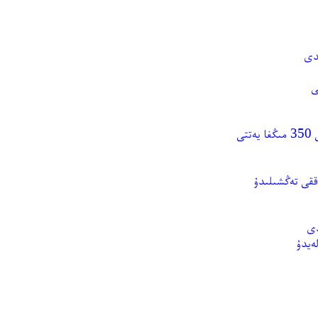
دى
ﻰ
ققى تەڭشىلىدۇ
ەيدۇ