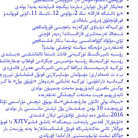
جەلپكار گۈزەل چولپان دىلرەبا يېڭىچە قىياپەتتە پەيدا بولدى
«ﺑﯘ ﺋﺎﺋﯩﻠﯩﮕﻪ ﻗﺎﺭﺍﯓ» ﻧﯩﯔ 2-ﺑﯚﻟﯜﻣﻰ 12-ﺋﺎﻳﻨﯩﯔ 11-ﻛﯜﻧﻰ ﻗﻮﻳﯘﻟﯩﺪﯗ
ﻗﻮﺭﻗﯘﻧﭽﻠﯘﻕ ﯞﯨﺮﯗﺱ ﺑﺎﻳﻘﺎﻟﺪﻯ
ﺗﯜﺭﻛﯩﻴﻪﮔﻪ ﺩﯗﻧﻴﺎﯞﻯ ﻛﯚﺭﮔﻪﺯﻣﻪ ﺑﺎﻏﭽﯩﺴﻰ ﻗﯘﺭﯗﻟﻤﺎﻗﭽﻰ
شىنجاڭ ئەزىمەتلىرى قازاقىستاندا زەپەر قۇچتى
ﺋﯚﻱ-ﻣﯜﻟﯜﻙ ﮔﯘﯞﺍﻫﻨﺎﻣﯩﺴﻰ ﻳﯧﻘﯩﻨﺪﺍ ﺑﯩﻜﺎﺭ ﻗﯩﻠﯩﻨﻤﺎﻗﭽﻰ
ﻗﻪﺷﻘﻪﺭﺩﯨﻦ دۇبەيگە ﺑﯩﯟﺍﺳﺘﻪ ﺋﯘﭼﻘﯩﻠﻰ ﺑﻮﻟﯩﺪﯗ!
رۇسىيە ئامېرىكىنىڭ تۈركىيەنى قانات ئاستغا ئالغانلىقىنى ئەيىبلىدى
رۇسىيە تۈركىيەنىڭ رۇسىيە مۇخبىرىنى چېگرادىن قوغلاپ چىقارغانلىق
تۈركىيە ئارمىيەسىنىڭ ئىراققا كىرىشى ئامېرىكىنى ھەيران قالدۇردى
ب د ت ئەمەلدارى: مۇسۇلمان مۇساپىرلارنى قوبۇل قىلماسلىق تېررورچىل
گېرمانىيە تاراتقۇسى: تۈركىيە ئەلباشى ئەردوغان «تۇيۇق يول» غا كىر
بوكىس ماھىرى ئابدۇرېھىم مەمەت چىمپيۇن بولدى
ئابدۇرېھىم ھېيت سەنئەت كېچىلىكى ئەنقەرەدە
«يىپەك يولى ئالتۇن چارۋىچىلىقى»نىڭ يوپۇق ئېچىش مۇراسىمى ئۆتك
ﺋﯜﺭﯛﻣﭽﯩﺪﻩ 10 ﻳﯜﻩﻥ ﭼﯩﻘﯩﺪﯨﻐﺎﻥ ﭘﯘﻝ ﺋﯧﻠﯩﺶ ﻣﺎﺷﯩﻨﯩﺴﻰ ﺑﺎﺭ ﺑﻮﻟﺪﻯ
2016-ﻳﯩﻠﻠﯩﻖ ﺩﻩﻡ ﺋﯧﻠﯩﺶ ﺋﯘﻗﺘﯘﺭﺷﻰ ﺋﯧﻼﻥ ﻗﯩﻠﯩﻨﺪﻯ
«ﺋﯘﻳﻐﯘﺭﻻﺭ ﻗﻪﺩﯨﻤﻰ ﭘﺎﻳﺘﻪﺧﺖ ﺑﯧﻴﺠﯩﯖﺪﺍ» ﻧﺎﻣﻠﯩﻖ ﻓﯩﻠﯩﻢXJTV ﺩﺍ ﻗﻮﻳﯘﻟﯘﺷﻘﺎ ﺑﺎﺷﻼﻳﺪﯗ
ﭼﻮﯕﻼﺭ ﺋﺎﻟﯩﻲ ﻣﻪﻛﺘﻪﭘﻠﯩﺮﯨﮕﻪ ﻗﻮﺑﯘﻝ ﻗﯩﻠﯩﻨﺎﻟﻤﯩﻐﺎﻧﻼﺭﻏﺎ ﻳﻪﻧﻪ ﭘﯘﺭﺳﻪﺕ ﺑﺎﺭ
جۇڭگو نېفىت ئۇنىۋېرسىتېتى قارامايدا قۇرۇلدى