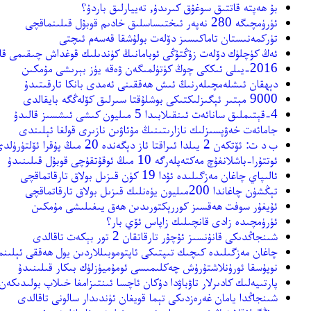
ﺑﯘ ﻫﻪﭘﺘﻪ ﻗﺎﺗﺘﯩﻖ ﺳﻮﻏﯘﻕ ﻛﯩﺮﯨﺪﯗ, ﺗﻪﻳﻴﺎﺭﻟﯩﻖ ﺑﺎﺭﺩﯗ؟
ﺋﯜﺭﯛﻣﭽﯩﮕﻪ 280 ﻧﻪﭘﻪﺭ ﺋﯩﺨﺘﯩﺴﺎﺳﻠﯩﻖ ﺧﺎﺩﯨﻢ ﻗﻮﺑﯘﻝ ﻗﯩﻠﯩﻨﻤﺎﻗﭽﻰ
ﺗﯜﺭﻛﻤﻪﻧﯩﺴﺘﺎﻥ ﺗﺎﻣﺎﻛﯩﺴﯩﺰ ﺩﯙﻟﻪﺕ ﺑﻮﻟﯘﺷﻘﺎ ﻗﻪﺳﻪﻡ ﺋﯩﭽﺘﻰ
ئەڭ كۈچلۈك دۆلەت زۇڭتۇڭى ئوبامانىڭ كۈندىلىك قوغداش چىقىمى قا
2016-ﻳﯩﻠﻰ ﺋﯩﻜﻜﻰ ﭼﻮﯓ ﻛﯜﺗﯜﻟﻤﯩﮕﻪﻥ ﯞﻩﻗﻪ ﻳﯜﺯ ﺑﯧﺮﯨﺸﻰ ﻣﯘﻣﻜﯩﻦ
ﺩﯦﻬﻘﺎﻥ ﺋﯩﺸﻠﻪﻣﭽﯩﻠﻪﺭﻧﯩﯔ ﺋﯩﺶ ﻫﻪﻗﻘﯩﻨﻰ ﺋﻪﻣﺪﻯ ﺑﺎﻧﻜﺎ ﺗﺎﺭﻗﯩﺘﯩﺪﯗ
9000 ﻣﯧﺘﯩﺮ ﺋﯧﮕﯩﺰﻟﯩﻜﺘﯩﻜﻰ ﺑﻮﺷﻠﯘﻗﺘﺎ ﺳﯩﺮﻟﯩﻖ ﻛﯚﻟﻪﯕﮕﻪ ﺑﺎﻳﻘﺎﻟﺪﻯ
4-ﻗﯧﺘﯩﻤﻠﯩﻖ ﺳﺎﻧﺎﺋﻪﺕ ﺋﯩﻨﻘﯩﻼﺑﯩﺪﺍ 5 ﻣﯩﻠﻴﻮﻥ ﻛﯩﺸﻰ ﺋﯩﺸﺴﯩﺰ ﻗﺎﻟﯩﺪﯗ
ﺟﺎﻣﺎﺋﻪﺕ ﺧﻪﯞﭘﺴﯩﺰﻟﯩﻚ ﻧﺎﺯﺍﺭﯨﺘﯩﻨﯩﯔ ﻣﯘﺋﺎﯞﯨﻦ ﻧﺎﺯﯨﺮﻯ ﻗﻮﻟﻐﺎ ﺋﯧﻠﯩﻨﺪﻯ
ﺏ ﺩ ﺕ: ﺋﯚﺗﻜﻪﻥ 2 ﻳﯩﻠﺪﺍ ﺋﯩﺮﺍﻗﺘﺎ ﺋﺎﺯ ﺩﯦﮕﻪﻧﺪﻩ 20 ﻣﯩﯔ ﭘﯘﻗﺮﺍ ﺋﯚﻟﺘﯜﺭﯛﻟﺪﻯ
ﺋﻮﺗﺘﯘﺭﺍ-ﺑﺎﺷﻼﻧﻐﯘﭺ ﻣﻪﻛﺘﻪﭘﻠﻪﺭﮔﻪ 10 ﻣﯩﯔ ﺋﻮﻗﯘﺗﻘﯘﭼﻰ ﻗﻮﺑﯘﻝ ﻗﯩﻠﯩﻨﯩﺪﯗ
ﺋﺎﻟﯩﭙﺎﻱ ﭼﺎﻏﺎﻥ ﻣﻪﺯﮔﯩﻠﯩﺪﻩ ﺋﯘﺩﺍ 19 ﻛﯜﻥ ﻗﯩﺰﯨﻞ ﺑﻮﻻﻕ ﺗﺎﺭﻗﺎﺗﻤﺎﻗﭽﻰ
ﺗﯧﯖﺸﯜﻥ ﭼﺎﻏﺎﻧﺪﺍ 200ﻣﯩﻠﻴﻮﻥ ﻳﯜﻩﻧﻠﯩﻚ ﻗﯩﺰﯨﻞ ﺑﻮﻻﻕ ﺗﺎﺭﻗﺎﺗﻤﺎﻗﭽﻰ
ﺋﯘﻳﻐﯘﺭ ﺳﻮﻓﺖ ﻫﻪﻗﺴﯩﺰ ﻛﻮﺭﺭﯦﻜﺘﻮﺭﯨﺪﯨﻦ ﻫﻪﻕ ﻳﯩﻐﯩﻠﯩﺸﻰ ﻣﯘﻣﻜﯩﻦ
ئۈرۈمچىدە زادى قانچىلىك زاپاس ئۆي بار؟
ﺷﯩﻨﺠﺎﯕﺪﯨﻜﻰ ﻗﺎﻧﯘﻧﺴﯩﺰ ﺋﯘﭼﯘﺭ ﺗﺎﺭﻗﺎﺗﻘﺎﻥ 2 ﺗﻮﺭ ﺑﯧﻜﻪﺕ ﺗﺎﻗﺎﻟﺪﻯ
ﭼﺎﻏﺎﻥ ﻣﻪﺯﮔﯩﻠﯩﺪﻩ ﻛﯩﭽﯩﻚ ﺗﯩﭙﺘﯩﻜﻰ ﺋﺎﭘﺘﻮﻣﻮﺑﯩﻠﻼﺭدىن يول ھەققى ئېلىنم
ﻧﻮﭘﯘﺳﻘﺎ ﺋﻮﺭﯗﻧﻼﺷﺘﯘﺭﯗﺵ ﭼﻪﻛﻠﯩﻤﯩﺴﻰ ﺋﻮﻣﯘﻣﻴﯜﺯﻟﯜﻙ ﺑﯩﻜﺎﺭ ﻗﯩﻠﯩﻨﯩﺪﯗ
ﭘﺎﺭﺗﯩﻴﻪﻟﯩﻚ ﻛﺎﺩﯨﺮﻻﺭ ﺗﺎﯞﺑﺎﯞﺩﺍ ﺩﯗﻛﺎﻥ ﺋﺎﭼﺴﺎ ﺋﯩﻨﺘﯩﺰﺍﻣﻐﺎ ﺧﯩﻼﭖ ﺑﻮﻟﯩﺪﯨﻜﻪﻥ
ﺷﯩﻨﺠﺎﯕﺪﺍ ﻳﺎﻣﺎﻥ ﻏﻪﺭﻩﺯﺩﯨﻜﻰ ﺗﯧﻤﺎ ﻗﻮﻳﻐﺎﻥ ﺋﯜﻧﺪﯨﺪﺍﺭ ﺳﺎﻟﻮﻧﻰ ﺗﺎﻗﺎﻟﺪﻯ