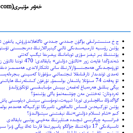
خەۋەر مۇنبىرى(hawar.yanbilog.com) نىڭ https://archive.org دىن ئەسلىگە كەلتۈرۈلگەن يازمىلىرى
ج خ مىنىستىرلىقى بۈگۈن جىددىي جىددىي ئاگاھلاندۇرۇش, يانفون ئ
پۇتىن رۇسىيە ئارمىيەسىدىكى ئالىي گېنېراللارنىڭ دەرىجىسىنى ئۆست
پۇتىننىڭ بىر ئېغىز سۆزى ئوبامانىڭ يېغىرىغا تېگىپ كەتتى
شەندۇڭدا غايەت زور «ئالتۇن دۆلىتى» بايقالدى: 470 توننا ئالتۇن زاپىسىغا ئىگە!
ئۈرۈمچىدىكى ھەمجىنىسۋازلارنىڭ سانى ئاشكارلاندى, ھەممىمىز دىق
ئەمدى ﺋﯜﻧﺪﯨﺪﺍﺭ ﺋﺎﺭﻗﯩﻠىقلا ﺋﯩﺠﺘﯩﻤﺎﺋﯩﻲ ﺳﯘﻏﯘﺭﺗﺎ ﻛﻪﺳﭙﯩﻨﻰ ﺑﯩﺠﺮﻩﻟﻪﻳسىز
ﺋﯘ ﭘﻪﻗﻪﺕ 74 ﻣﯩﻨﯘﺗﻼ ﻳﺎﺷﯩﻐﺎﻥ ﺑﻮﻟﺴﯩﻤﯘ, ﻧﯘﺭﻏﯘﻥ ﻛﯩﺸﯩﻠﻪﺭﻧﯩﯔ ﻫﺎﻳﺎﺗﯩﻨﻰ ﻗﯘﺗﻘﯘﺯﯗﭖ ﻗﺎﻟﺪﻯ
يېڭى ﻳﯩﻠﻠﯩﻖ ﻫﻪﺭﻩﻣﺒﺎﻍ ﻟﻪﻏﻤﻪﻥ ﻳﯧﻴﯩﺶ ﻣﯘﺳﺎﺑﯩﻘﯩﺴﻰ ﺋﯚﺗﻜﯜﺯﯛﻟﯩﺪﯗ
ئەردوئان: تەختتىن مەن چۈشىمەنمۇ ياكى پۇتىنمۇ؟
گۇاڭدۇڭ ساقچىلىرى توردا ئىپپەت-نومۇسىنى سېتىش دېلوسىنى پاش
پۇتىن تۈركىيەدىن قىساس ئالماقچى, ئامېرىكا تۈركىيەگە ھەمدەم بولم
​كىم «شام ئىسلام دۆلىتى»نىڭ نېفىتىنى سېتىۋالىدۇ؟
فىرانسىيە چېگرىسى ئىچىدە ھىتلېرنىڭ مەخپىي پوتىيى بايقالدى
ئاسىيادىكى 17 دۆلەتنىڭ جۇڭگو پاسپورتىغا قارىتا ئەڭ يېڭى ۋىزا سىياسىتى
ﺋﯜﺭﯛﻣﭽﻰ-ﺋﺎﻗﺴﯘ-ﺧﻮﺗﻪﻥ ﺋﺎﺭﺍ ﺋﺎﻳﺮﻭﭘﯩﻼﻥ ﻗﺎﺗﻨﯩﻤﺎﻗﭽﻰ