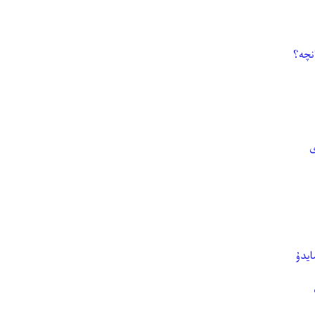
نچە؟
ايدۇ