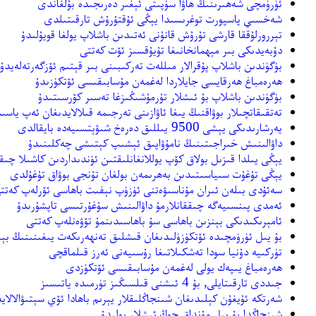
ﺋﯜﺭﯛﻣﭽﻰ ﺷﻪﻫﯩﺮﯨﻨﯩﯔ ﻫﺎﯞﺍ ﺳﯜﭘﯩﺘﻰ ﺋﯧﻐﯩﺮ ﺩﻩﺭﯨﺠﯩﺪﻩ ﺑﯘﻟﻐﺎﻧﺪﻯ
شەخسىي پاسپورت توغرىسىدا يېڭى ئۇقتۇرۇش تارقىتىلدى
تېررورلۇققا قارشى تۇرۇش قانۇنى ئەتىدىن باشلاپ يولغا قويۇلىدۇ
ﺩﯗﺑﻪﻳﺪﯨﻜﻰ ﺑﯩﺮ ﻣﯧﻬﻤﺎﻧﺨﺎﻧﯩﻐﺎ ﺗﯘﻳﯘﻗﺴﯩﺰ ﺋﯚﺕ ﻛﻪﺗﺘﻰ
بۈگۈندىن ﺑﺎﺷﻼﭖ ﭘﯘﻗﺮﺍﻻﺭ ﻣﯩﻠﻠﻪﺕ ﺗﻪﺭﻛﯩﺒﯩﻨﻰ ﺑﯩﺮ ﻗﯧﺘﯩﻢ ﺋﯚﺯﮔﻪﺭﺗﻪﻟﻪﻳﺪﯗ
ﻫﻪﺭﻩﻣﺒﺎﻍ ﻫﻪﺭﻗﺎﻳﺴﻰ ﺟﺎﻳﻼﺭﺩﺍ ﻟﻪﻏﻤﻪﻥ ﻣﯘﺳﺎﺑﯩﻘﯩﺴﻰ ﺋﯚﺗﻜﯜﺯﯨﺪﯗ
بۈگۈندىن ﺑﺎﺷﻼﭖ ﺑﯘ ﺋﯩﺸﻼﺭ ﺗﯘﺭﻣﯘﺷﯩﯖﯩﺰﻏﺎ ﺗﻪﺳﯩﺮ ﻛﯚﺭﺳﯩﺘﯩﺪﯗ
تەتقىقاتچىلار بوۋاقنىڭ يىغا ئاۋازىنى تەرجىمە قىلالايدىغان ئەپ ياس
يەرشارىدىكى يېشى 9500 يىللىق دەرەخ شىۋېتسىيەدە بايقالدى
داۋالىنىش خىراجىتىنىڭ نامۇۋاپىق ئېشىپ كېتىشى چەكلىنىدۇ
ﻳﯧﯖﻰ ﻳﯩﻠﺪﺍ ﻗﯩﺰﯨﻞ ﺑﻮﻻﻕ ﻛﯚﭖ ﻳﻮﻟﻼﻧﻐﺎﻧﻠﯩﻘﺘﯩﻦ ﺋﯜﻧﺪﯨﺪﺍﺭﺩﯨﻦ ﻛﺎﺷﯩﻼ ﭼﯩﻘ
ﻳﯧﯖﻰ ﺗﯘﻏﯘﺕ ﺳﯩﻴﺎﺳﯩﺘﯩﺪﯨﻦ ﺑﻪﻫﺮﯨﻤﻪﻥ ﺑﻮﻟﻐﺎﻥ ﺗﯘﻧﺠﻰ ﺑﻮﯞﺍﻕ ﺗﯘﻏﯘﻟﺪﻯ
ﺳﻪﺋﯘﺩﻯ ﺑﯩﻠﻪﻥ ﺋﯩﺮﺍﻥ ﻣﯘﻧﺎﺳﯩﯟﻩﺗﻨﻰ ﺋﯜﺯﯛﭖ ﻧﯧﻔﯩﺖ ﺑﺎﻫﺎﺳﻰ ﺋﯚﺭﻟﻪﭖ ﻛﻪﺗﺘ
ﺋﻪﻣﺪﻯ ﭘﯩﻨﺴﯩﻴﻪﮔﻪ ﭼﯩﻘﻘﺎﻧﻼﺭﻣﯘ ﺩﺍﯞﺍﻟﯩﻨﯩﺶ ﺳﯘﻏﯘﺭﺗﯩﺴﻰ ﺗﺎﭘﺸﯘﺭﯨﺪﯗ
ﺋﺎﻣﯧﺮﯨﻜﯩﺪﯨﻜﻰ ﺑﯧﻨﺰﯨﻦ ﺑﺎﻫﺎﺳﻰ ﺳﯘ ﺑﺎﻫﺎﺳﯩﺪﯨﻨﻤﯘ ﺗﯚﯞﻩﻧﻠﻪﭖ ﻛﻪﺗﺘﻰ
بۇ يىل ئۈرۈمچىدە ئۆتكۈزۈلىدىغان ﻗﯩﺸﻠﯩﻖ ﺗﻪﻧﻬﻪﺭﯨﻜﻪﺕ ﻳﯩﻐﯩﻨﯩﻨﯩﯔ ﺑﯧﻠ
ﺗﯜﺭﻛﯩﻴﻪ ﺩﯗﻧﻴﺎ ﺳﻮﺩﺍ ﺗﻪﺷﻜﯩﻼﺗﯩﻐﺎ ﺭﯗﺳﯩﻴﻪﻧﻰ ﺋﻪﺭﺯ ﻗﯩﻠﻤﺎﻗﭽﻰ
ﻫﻪﺭﻩﻣﺒﺎﻍ ﻳﯩﭙﻪﻙ ﻳﻮﻟﻰ ﻟﻪﻏﻤﻪﻥ ﻣﯘﺳﺎﺑﯩﻘﯩﺴﻰ ﺋﯚﺗﻜﯜﺯﺩﻯ
جىددى تارقىتايلى, بۇ 4 ئىشنى قىلسىڭىز تۈرمىدە ياتىسىز
ﺷﻪﺭﺗﻜﻪ ﺋﯘﻳﻐﯘﻥ ﻛﯧﻠﯩﺪﯨﻐﺎﻥ ﺷﯩﻨﺠﺎﯕﻠﯩﻘﻼﺭ ﻳﯧﺮﯨﻢ ﺑﺎﻫﺎﺩﺍ ﺋﯚﻱ ﺳﯧﺘﯩﯟﺍﻻﻻﻳﺪ
ﺷﯩﻨﺠﺎﯕﺪﺍ ﺑﯘ ﻳﯩﻞ ﻣﯘﻧﺪﺍﻕ ﭼﻮﯓ ﺋﯩﺸﻼﺭ ﺑﻮﻟﯩﺪﯗ