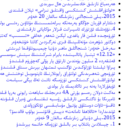
ﻫﻪﺭﻩﻣﺒﺎﻍ ﺗﺎﺯﯨﻠﯩﻖ ﺧﺎﺩﯨﻤﻠﯩﺮﯨﺪﯨﻦ ﻫﺎﻝ ﺳﻮﺭﯨﺪﻯ
«ﺋﻮﻟﺘﯘﺭﺍﻗﻠﯩﺸﯩﺶ ﻛﯩﻨﯩﺸﻜﯩﺴﻰ ﯞﺍﻗﯩﺘﻠﯩﻖ ﻧﯩﺰﺍﻣﻰ» ﺋﯧﻼﻥ ﻗﯩﻠﯩﻨﺪﻯ
2015-ﻳﯩﻠﻰ ﺷﯩﻨﺠﺎﯕﻨﻰ ﺯﯨﻠﺰﯨﻠﯩﮕﻪ ﺳﺎﻟﻐﺎﻥ 20 ﺧﻪﯞﻩﺭ
دىلئارام قۇربان جۇڭگو يەرمەنكە بىرلەشمىسىنىڭ مۇئاۋىن رەئىسى بول
4-ﻧﯚﯞﻩﺗﻠﯩﻚ ﺋﯚﺯﺗﯜﺭﻙ ﺋﺎﺳﭙﯩﺮﺍﻧﺖ ﻗﯩﺰﻻﺭ ﻣﯘﻛﺎﭘﺎﺗﻰ ﺗﺎﺭﻗﯩﺘﯩﻠﺪﻯ
ﺋﯜﺭﯛﻣﭽﯩﺪﻩ ﻗﯩﻠﯩﻦ ﻗﺎﺭ ﻳﺎﻏﺪﻯ, ﻟﯧﻜﯩﻦ ﺷﻪﻫﻪﺭ ﺧﻪﻟﻘﻰ «ﺋﯩﺴﺴﯩﭗ» ﻛﻪﺗﺘ
دوكتور شۆھرەت مۇتەللىپنىڭ قىزى نەرگىزدىن كاتتا خۇشخەۋەر
سەرخىل خەۋەر: ﺷﯩﻨﺠﺎﯕﻠﯩﻖ ﻣﺎﻫﯩﺮ ﺩﯗﻧﻴﺎ ﭼﯧﻤﭙﯩﻴﻮﻧﻠﯘﻗﯩﻐﺎ ﺋﯧﺮﯨﺸﺘﻰ
«12.12» ﺋﯧﺘﯩﺒﺎﺭ ﭘﺎﺋﺎﻟﯩﻴﯩﺘﯩﺪﻩ ﺑﺎﻳﺮﺍﻡ ﺷﯩﺮﻛﯩﺘﯩﻨﯩﯔ ﺳﯧﺘﯩﺶ ﺳﻮﻣﻤﯩﺴﻰ 350 ﻣﯩﯖﻐﺎ ﻳﻪﺗﺘﻰ
ﻗﻪﺷﻘﻪﺭﺩﻩ 2 ﻣﯩﻠﻴﻮﻥ ﻳﯜﻩﻧﺪﯨﻦ ﺋﺎﺭﺗﯘﻕ ﭘﺎﺭ ﭘﯘﻟﻰ ﻛﻪﭼﯜﺭﯛﻡ ﻗﯩﻠﯩﻨﯩﺪﯗ
پىراۋا ئېلىشتا ئۆزلۈكىدىن ئۆگىنىپ ئىمتىھان بېرىش سىناق قىلىنىدۇ
ئۈرۈمچى شەھىرىدىكى ئولتۇراق رايونلارنىڭ ئاپتوموبىل توختىتىش ھە
ئولتۇراقلىشىش كىنىشكىسى تۈزۈمىگە ئائىت ئەڭ يېڭى سىياسەت
ئۇيغۇرلاردا يەنە بىر ئاكادېمىك بار بولدى
ﻣﻪﻛﯩﺖ ﺩﻭﻻﻥ ﺭﻩﺳﯩﻢ ﻳﯘﺭﺗﻰ 4A ﺩﻩﺭﯨﺠﻠﯩﻚ ﺳﺎﻳﺎﻫﻪﺕ ﺭﺍﻳﻮﻧﻰ ﺑﻪﺭﭘﺎ ﻗﯩﻠﺪﻯ
ئامېرىكا بۇ تاكتىكىسى ئارقىلىق رۇسىيە ئىقتىسادىنى ۋەيران قىلىۋىتەل
ﺋﺎﻗﺴﯘ–ﺋﺎﯞﺍﺕ ﺩﻭﺳﺘﻠﯘﻕ ﭘﯘﺗﺒﻮﻝ ﻣﯘﺳﺎﺑﯩﻘﯩﺴﻰ ﺋﯚﺗﻜﯜﺯﯛﻟﺪﻯ
ئۈندىداردا «ئاللاھقا ئامانەت» دېيىش قانۇنسىز بولۇپ قالدىمۇ؟
2015-ﻳﯩﻠﻰ ﺩﯗﻧﻴﺎﻧﻰ ﺯﯨﻠﺰﯨﻠﯩﮕﻪ ﺳﺎﻟﻐﺎﻥ 9 ﺧﻪﯞﻩﺭ
1- ﭼﯧﺴﻼﺩﯨﻦ ﺑﺎﺷﻼﭖ ﺑﯩﺮ ﺑﺎﻟﯩﻠﯩﻖ ﺗﯜﺯﯛمگە خاتىمە بېرىلىدۇ