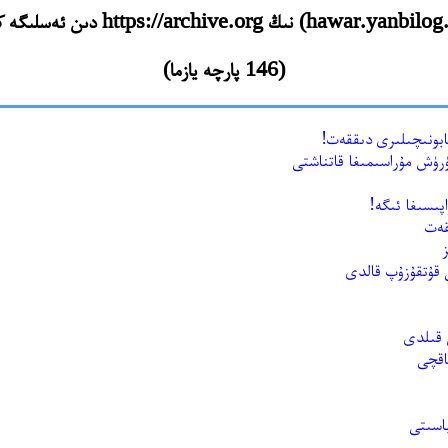
(146 پارچە يازما)
ابونىچىلىرى دىققەت!
ۈرۈش مۇراسىمىغا قاتناشتى
قەت
 قىلدى
اقچى