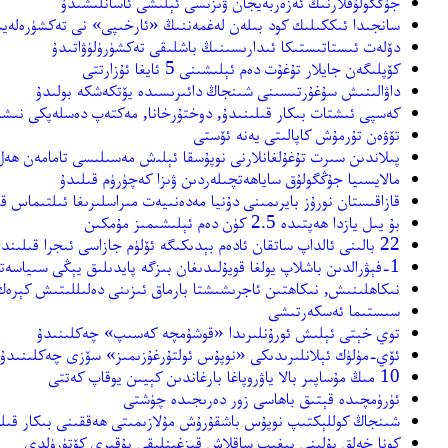
ﺟﯘﯕﮕﻮﻟﯘﻗﻼﺭﻧﯩﯔ ﺋﻪﺯﻩﺭﺑﻪﻳﺠﺎﻥ ﯞﯨﺰﯨﺴﻰ ﺋﯧﻠﯩﺸﻰ ﺋﺎﺳﺎﻧﻠﯩﺸﯩﺪﯗ
ﺳﺎﻧﺠﯩﺪﺍ ﺋﯩﻜﻜﯩﻠﯩﻚ ﻛﻮﺩ ﺑﯩﻠﻪﻥ ﻟﻪﻏﻤﻪﻧﻨﯩﯔ «ﺋﺎﺭﺧﯩﭙﻰ» ﻧﻰ ﺗﻪﻛﺸﯜﺭﻩﻟﻪﻳ
ﺩﯙﻟﻪﺕ ﺋﯩﺴﺘﺎﺗﯩﺴﺘﯩﻜﺎ ﺋﯩﺪﺍﺭﯨﺴﯩﻨﯩﯔ ﺑﺎﺷﻠﯩﻘﻰ ﺗﻪﻛﺸﯜﺭﯛﻟﯜﯞﺍﺗﯩﺪﯗ
ﻛﯚﭘﻠﯩﮕﻪﻥ ﺟﺎﻳﻼﺭ ﺗﯘﻏﯘﺕ ﺩﻩﻡ ﺋﯧﻠﯩﺸﯩﻨﻰ 5 ﺋﺎﻳﻐﺎ ﺋﯘﺯﺍﺭﺗﺘﻰ
ﺩﺍﯞﺍﻟﯩﻨﯩﺶ ﺳﯘﻏﯘﺭﺗﯩﺴﯩﻨﻰ ﺷﯩﻨﺠﺎﯓ ﺩﺍﺋﯩﺮﯨﺴﯩﺪﻩ ﻳﯚﺗﻜﻪﺷﻜﻪ ﺑﻮﻟﯩﺪﯗ
ﻛﻪﺳﭙﻰ ﺋﯩﺸﺘﺎﺕ ﺑﯩﻜﺎﺭ ﻗﯩﻠﯩﻨﯩﺪﯗ, ﺩﻭﺧﺘﯘﺭﺧﺎﻧﺎ, ﻣﻪﻛﺘﻪﭖ ﺩﻩﺳﻠﻪﭘﻜﻰ ﻧﯩﺸﺎ
تۆۋەن تۇرمۇش كاپالىتى يەنە ئۆستى
ﭘﯩﻼﻧﺪﯨﻦ ﺳﯩﺮﺕ ﺗﯘﻏﯘﻟﻐﺎﻧﻼﺭﻧﻰ ﻧﻮﭘﯘﺳﻘﺎ ﺋﯧﻠﯩش مەسىلىسى تامامەن ھەل
ﻣﺎﻻﻳﺴﯩﻴﺎ ﺟﯘﯕﮕﻮﻟﯘﻕ ﺳﺎﻳﺎﻫﻪﺗﭽﯩﻠﻪﺭﺩﯨﻦ ﯞﯨﺰﺍ ﻛﻪﭼﯜﺭﯛﻡ ﻗﯩﻠﯩﺪﯗ
ﻗﺎﺯﺍﻗﯩﺴﺘﺎﻥ ﻧﻮﺭﯗﺯ بايرىمىنى ﺩﯗﻧﻴﺎ ﻣﻪﺩﻩﻧﯩﻴﻪﺕ ﻣﯩﺮﺍﺳﻠﯩﺮﯨﻐﺎ ﺋﯩﻠﺘﯩﻤﺎﺱ ﻗ
ﺑﯘ ﻳﯩﻞ ﻳﺎﺯﺩﺍ ﻫﻪﭘﺘﯩﺪﻩ 2.5 ﻛﯜﻥ ﺩﻩﻡ ﺋﯧﻠﯩﺸﯩﻤﯩﺰ ﻣﯘﻣﻜﯩﻦ
22 ﺑﺎﻟﯩﻨﻰ ﺋﺎﻟﺪﺍﭖ ﺳﺎﺗﻘﺎﻥ ﺋﺎﺩﻩﻡ ﺑﯧﺪﯨﻜﯩﮕﻪ ﺋﯚﻟﯜﻡ ﺟﺎﺯﺍﺳﻰ ﺋﯩﺠﺮﺍ ﻗﯩﻠﯩﻨﺪﻯ
1-ﻓﯧﯟﺭﺍﻟﺪﯨﻦ ﺑﺎﺷﻼﭖ ﻳﻮﻟﻐﺎ ﻗﻮﻳﯘﻟﯩﺪﯨﻐﺎﻥ بىزگە پايدىلىق ﻳﯧﯖﻰ ﺳﯩﻴﺎﺳﻪﺗﻠﻪﺭ
ﻧﯩﻜﺎﻫﻠﯩﻨﯩﺶ, ﻧﯩﻜﺎﻫﺘﯩﻦ ﺋﺎﺟﺮﯨﺸﯩﺸﺘﺎ ﺑﺎﺭﻣﺎﻕ ﺋﯩﺰﯨﻨﻰ ﺩﻩﻟﯩﻠﻠﯩﺘﯩﺶ ﻛﯧﺮﻩﻙ
سىستىما ئەسكەرتىشى
ﺗﻮﻱ ﺧﯧﺘﻰ ﺋﯧﻠﯩﺶ ﺋﻮﺭﯗﻧﻠﯩﺮﯨﺪﺍ «ﻗﻮﺷﯘﻣﭽﻪ ﻛﻪﺳﯩﭗ» ﭼﻪﻛﻠﯩﻨﯩﺪﯗ
ﺋﯚﻱ-ﻣﯜﻟﯜﻙ ﺋﯧﻼﻧﻠﯩﺮﯨﺪﯨﻜﻰ «ﻧﻮﭘﯘﺱ ﺋﻮﻟﺘﯘﺭﻏﯘﺯﯨﻤﯩﺰ» ﺳﯚﺯﻯ ﭼﻪﻛﻠﯩﻨﯩﺪﯗ
10 ﻣﯩﯔ ﻣﯘﺳﺎﭘﯩﺮ ﺑﺎﻻ ﻳﺎﯞﺭﻭﭘﺎﻏﺎ ﺑﺎﺭﻏﺎﻧﺪﯨﻦ ﻛﯧﻴﯩﻦ ﻳﻮﻗﺎﭖ ﻛﻪﺗﺘﻰ
ﺋﯜﺭﯛﻣﭽﯩﺪﻩ ﻗﯧﺘﯩﻖ ﺑﺎﻫﺎﺳﻰ ﺯﻭﺭ ﺩﻩﺭﯨﺠﯩﺪﻩ ﭼﯜﺷﺘﻰ
ﺷﯩﻨﺠﺎﯓ ﻛﻮﻟﻠﯧﻜﺘﯩﭗ ﻧﻮﭘﯘﺱ ﺑﺎﺷﻘﯘﺭﯗﺵ ﻣﯘﻻﺯﯨﻤﯩﺘﻰ ﻫﻪﻗﻘﯩﻨﻰ ﺑﯩﻜﺎﺭ ﻗﯩﻠ
كونا خەلق پۇلىنى يىغىپ ساقلاش قىزغىنلىقى يۇقىرى كۆتۈرۈلدى