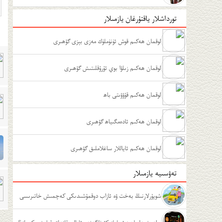
تورداشلار ياقتۇرغان يازمىلار
لوقمان ھەكىم قوش ئۈنۈملۈك مەزى بېزى گۆھىرى
لوقمان ھەكىم زىلۋا بوي ئۇرۇقلىتىش گۆھىرى
لوقمان ھەكىم قۇۋۋىتى باھ
لوقمان ھەكىم ئادەمگىياھ گۆھىرى
لوقمان ھەكىم ئاياللار ساغلاملىق گۆھىرى
تەۋسىيە يازمىلار
شوپۇرلارنىڭ بەخت ۋە ئازاب دوقمۇشىدىكى كەچمىش خاتىرىسى