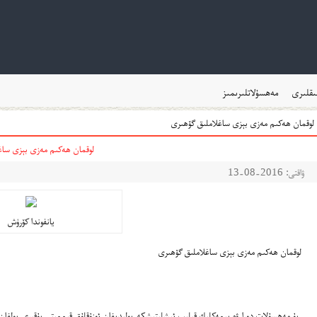
ىقلىرى
مەھسۇلاتلىرىمىز
لوقمان ھەكىم مەزى بېزى ساغلاملىق گۆھىرى
لوقمان ھەكىم مەزى بېزى ساغ
ۋاقتى: 2016-08-13
يانفوندا كۆرۈش
لوقمان ھەكىم مەزى بېزى ساغلاملىق گۆھىرى
بۇ مەھسۇلات دورا ۋە يېمەكلىك قىلىپ ئىشلىتىشكە بولىدىغان ئوزۇقلۇق قىممىتى يۇقىرى بولغان،