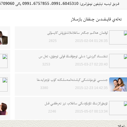
قىزىق لېنىيە تېلېفون نومۇرلىرى: 6045310-0991، 6757855-0991 ياكى 6709060-0991 قاتارلىقلار!!!
تەلەي قاپىقىدىن چىققان يازمىلار
لوقمان ھەكىم جىگەر ساغلاملاشتۇرۇش كاپسۇلى
2825
2015-02-04 01:26:35
ئىقتىساد گېزىتى: دىلى ئوچۇقنىڭ قولى ئوچۇق، ئەل س
3253
2015-03-27 02:20:40
جىنسىي تۇرمۇشتىكى كېلىشەلمەسلىكتە كۆپ ئۇچرايدىغا
3380
2015-12-23 14:42:35
ئۇيغۇرلارنىڭ تاۋباۋدىكى ساغلام، تېز تەرەققىي قىل
2246
2015-05-07 00:13:34
باھالار