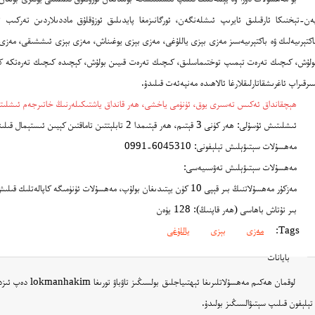
ەن-تېخنىكا ئارقىلىق ئايرىپ ئىشلەنگەن، ئورگانىزمغا پايدىلىق ئوزۇقلۇق ماددىلاردىن تەركى
اكتېرىيەلىك ۋە باكتېرىيەسىز مەزى بېزى ياللۇغى، مەزى بېزى يوغىناش، مەزى بېزى ئىششىقى، مە
ولۇش، كىچىك تەرەت تېمىپ توختىماسلىق، كىچىك تەرەت قىيىن بولۇش، كېچىدە كىچىك تەرەتكە 
ىرقىراپ ئاغرىشقاتارلىقلارغا ئالاھىدە مەنپەئەت قىلىدۇ.
ھېچقانداق ئەكىس تەسىرى يوق، ئۈنۈمى ياخشى، ھەر قانداق ياشتىكىلەرنىڭ خاتىرجەم ئىشلىت
ئىشلىتىش ئۇسۇلى: ھەر كۈنى 3 قېتىم، ھەر قېتىمدا 2 تابلېتتىن تاماقتىن كېيىن ئىستېمال قىلىنىدۇ.
مەھسۇلات سېتىۋېلىش تېلېفونى: 6045310-0991
مەھسۇلات سېتىۋېلىش تەۋسىيەسى:
مەزكۇر مەھسۇلاتنىڭ بىر قېپى 10 كۈن يېتىدىغان بولۇپ، مەھسۇلات ئۈنۈمىگە كاپالەتلىك قىلىش ئۈچۈن سېتىۋالغاندا ئەڭ كەم بولغاندا 3 قاپ سېتىۋېلىشنى تەۋسىيە قىلىمىز!
بىر تۇتاش باھاسى (ھەر قاپنىڭ): 128 يۈەن
Tags:
مەزى
بېزى
ياللۇغى
بايانات
لوقمان ھەكىم مەھسۇ
تېلېفون قىلىپ سېتىۋالسىڭىز بولىدۇ.