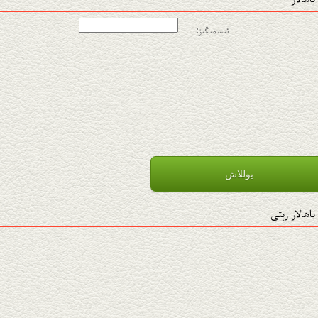
ئىسمىڭىز:
باھالار رېتى