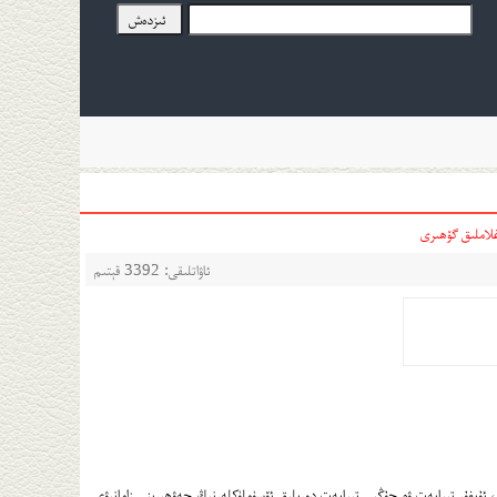
لاملىق گۆھىرى
ئاۋاتلىقى: 3392 قېتىم
 ئۇيغۇر تېبابەت ۋە جۇڭيى تېبابەت دورىلىق ئۆسۈملۈكلەرنىڭ جەۋھىرىنى زامانىۋى