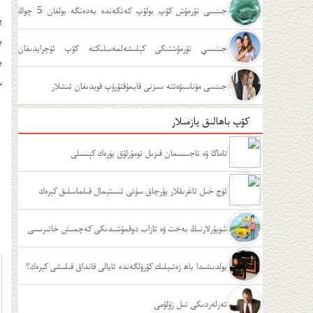
جىنسى تۇرمۇش كۆپ بولۇپ كەتكەندە بەدەنگە بولغان 5 چوڭ
پ
ب
زىيىنى
جىنسىي تۇرمۇشتىكى كېلىشەلمەسلىكتە كۆپ ئۇچرايدىغان
ب
س
ئەھۋاللار
جىنسى مۇناسىۋەتتە سىزنى قايمۇقتۇرۇپ قويدىغان ئىشلار
كۆپ باھالىق يازمىلار
تاماكا ۋە تاجىسىمان قىزىل تومۇرلۇق يۈرەك كېسىلى
ئۈچ خىل ئاغرىقلار پۇرچاق سۈتى ئىستېمال قىلماسلىق كېرەك
شوپۇرلارنىڭ بەخت ۋە ئازاب دوقمۇشىدىكى كەچمىش خاتىرىسى
يولدىشىدا باھ زەئىپلىك كۆرۈلگەندە ئايالى قانداق قىلىشى كېرەك؟
ئەرلەردىكى تىل زۇلۇمى