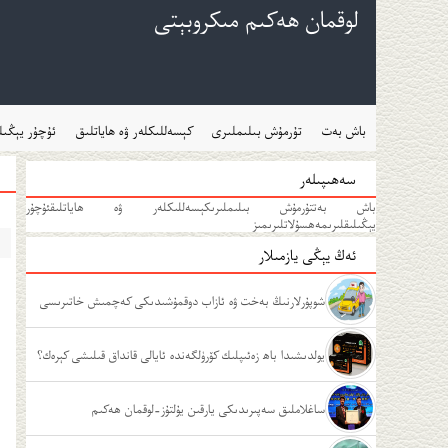
لوقمان ھەكىم مىكروبېتى
باش بەت
تۇرمۇش بىلىملىرى
كېسەللىكلەر ۋە ھاياتلىق
ئۇچۇر يېڭىل
سەھىپىلەر
باش بەت
تۇرمۇش بىلىملىرى
كېسەللىكلەر ۋە ھاياتلىق
ئۇچۇر
يېڭىلىقلىرى
مەھسۇلاتلىرىمىز
ئەڭ يېڭى يازمىلار
شوپۇرلارنىڭ بەخت ۋە ئازاب دوقمۇشىدىكى كەچمىش خاتىرىسى
يولدىشىدا باھ زەئىپلىك كۆرۈلگەندە ئايالى قانداق قىلىشى كېرەك؟
ساغلاملىق سەپىرىدىكى يارقىن يۇلتۇز-لوقمان ھەكىم