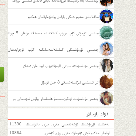
يولدىشىدا باھ زەئىپلىك كۆرۈلگەندە ئايالى قانداق قىلىشى كېرەك؟
ساغلاملىق سەپىرىدىكى يارقىن يۇلتۇز-لوقمان ھەكىم
جىنسى تۇرمۇش كۆپ بولۇپ كەتكەندە بەدەنگە بولغان 5 چوڭ
زىيىنى
جىنسىي تۇرمۇشتىكى كېلىشەلمەسلىكتە كۆپ ئۇچرايدىغان
ئەھۋاللار
جىنسى مۇناسىۋەتتە سىزنى قايمۇقتۇرۇپ قويدىغان ئىشلار
تېز كىتىشنى تىزگىنلەشتىكى 8 خىل ئۇسۇل
جىنسى مۇناسىۋەت ئۆتكۈزمىسىمۇ ھامىلىدار بولۇش ئىھتىمالى بار
ئاۋات يازمىلار
بەختلىك تۇرمۇشنىڭ كۈشەندىسى مەزى بېزى ياللۇغىنىڭ
11390
قانداق ئەگەشمە كېسەللىكى بار؟ زىينىچۇ؟
لوقمان ھەكىم قوش ئۈنۈملۈك مەزى بېزى گۆھىرى
10864