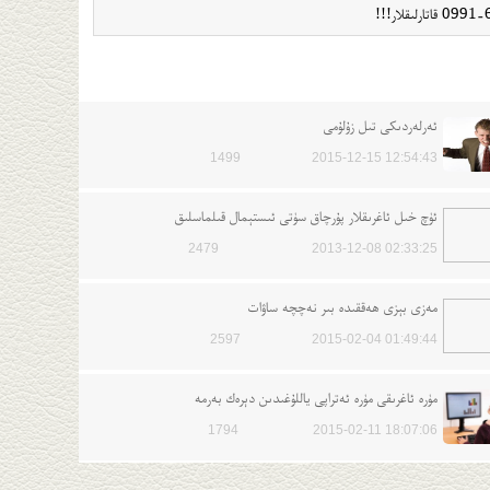
ئەرلەردىكى تىل زۇلۇمى
1499
2015-12-15 12:54:43
ئۈچ خىل ئاغرىقلار پۇرچاق سۈتى ئىستېمال قىلماسلىق
2479
2013-12-08 02:33:25
مەزى بېزى ھەققىدە بىر نەچچە ساۋات
2597
2015-02-04 01:49:44
مۈرە ئاغرىقى مۈرە ئەتراپى ياللۇغىدىن دېرەك بەرمە
1794
2015-02-11 18:07:06