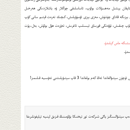
ب تاپقان يېشىل مەھسۇلات بولۇپ، ئاساسلىقى چوڭلار ۋە ياشلاردىكى ھەرخىل
زى بېزىگە قاداق چۈشۈش، مەزى بېزى ئۆسۈۋېلىش، كىچىك تەرەت قېتىم سانى كۆپ
كۆپ چىقىش، تۆۋەنكى قورساق ئېسىلىپ ئاغرىش، ئەۋرەت ھۆل بولۇش، بەل-پۇت
ىشىگە ماس كېلىدۇ.
لاتلىرىغا ئېھتىياجلىق بولسىڭىز تاۋباۋ تورىغا lokmanhakim دەپ ئىزدەپ سېتىۋالسىڭىز ياكى شىركەت تور تېخنىكا بۆلۈمىنىڭ قىزىق لېنىيە تېلېفونلىرىغا