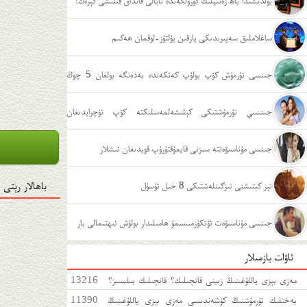
يولدىشىدا باھ زەئىپلىك كۆرۈلگەندە ئايالى قانداق قىلىشى كېرەك؟
ساغلاملىق سەپىرىدىكى يارقىن يۇلتۇز-لوقمان ھەكىم
جىنسى تۇرمۇش كۆپ بولۇپ كەتكەندە بەدەنگە بولغان 5 چوڭ
زىيىنى
جىنسىي تۇرمۇشتىكى كېلىشەلمەسلىكتە كۆپ ئۇچرايدىغان
ئەھۋاللار
جىنسى مۇناسىۋەتتە سىزنى قايمۇقتۇرۇپ قويدىغان ئىشلار
باھالار رېتى
تېز كىتىشنى تىزگىنلەشتىكى 8 خىل ئۇسۇل
جىنسى مۇناسىۋەت ئۆتكۈزمىسىمۇ ھامىلىدار بولۇش ئىھتىمالى بار
ئاۋات يازمىلار
مەزى بېزى ياللۇغىنىڭ زىينى قانچىلىك؟ قانچىلىك بىلىسىز؟
13216
مەزى بېزى ياللۇغىغا قەتئى سەل قارىماڭ!
بەختلىك تۇرمۇشنىڭ كۈشەندىسى مەزى بېزى ياللۇغىنىڭ
11390