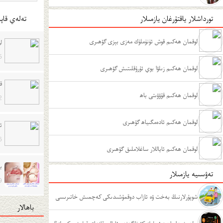
تورداشلار ياقتۇرغان يازمىلار
تەلەي قاپى
لوقمان ھەكىم قوش ئۈنۈملۈك مەزى بېزى گۆھىرى
ل
5
لوقمان ھەكىم زىلۋا بوي ئۇرۇقلىتىش گۆھىرى
ق
لوقمان ھەكىم قۇۋۋىتى باھ
2
لوقمان ھەكىم ئادەمگىياھ گۆھىرى
ئ
6
لوقمان ھەكىم ئاياللار ساغلاملىق گۆھىرى
ب
تەۋسىيە يازمىلار
9
شوپۇرلارنىڭ بەخت ۋە ئازاب دوقمۇشىدىكى كەچمىش خاتىرىسى
باھالار