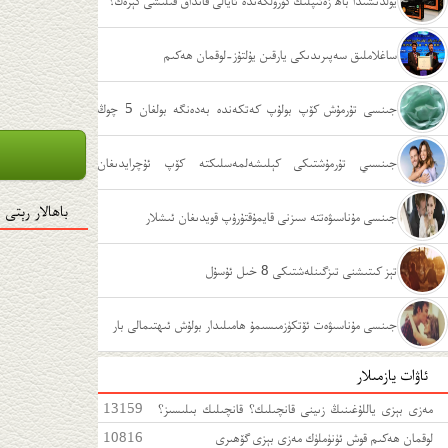
يولدىشىدا باھ زەئىپلىك كۆرۈلگەندە ئايالى قانداق قىلىشى كېرەك؟
ساغلاملىق سەپىرىدىكى يارقىن يۇلتۇز-لوقمان ھەكىم
جىنسى تۇرمۇش كۆپ بولۇپ كەتكەندە بەدەنگە بولغان 5 چوڭ
زىيىنى
جىنسىي تۇرمۇشتىكى كېلىشەلمەسلىكتە كۆپ ئۇچرايدىغان
باھالار رېتى
ئەھۋاللار
جىنسى مۇناسىۋەتتە سىزنى قايمۇقتۇرۇپ قويدىغان ئىشلار
تېز كىتىشنى تىزگىنلەشتىكى 8 خىل ئۇسۇل
جىنسى مۇناسىۋەت ئۆتكۈزمىسىمۇ ھامىلىدار بولۇش ئىھتىمالى بار
ئاۋات يازمىلار
مەزى بېزى ياللۇغىنىڭ زىينى قانچىلىك؟ قانچىلىك بىلىسىز؟
13159
مەزى بېزى ياللۇغىغا قەتئى سەل قارىماڭ!
لوقمان ھەكىم قوش ئۈنۈملۈك مەزى بېزى گۆھىرى
10816