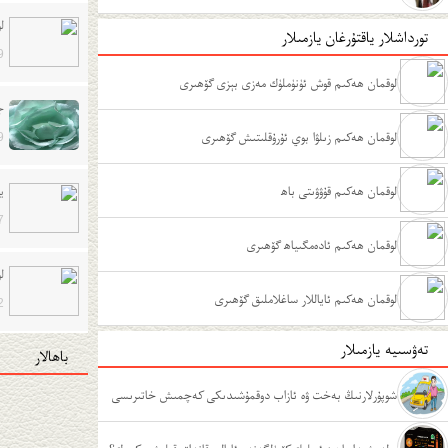
ل
تورداشلار ياقتۇرغان يازمىلار
9
لوقمان ھەكىم قوش ئۈنۈملۈك مەزى بېزى گۆھىرى
ج
لوقمان ھەكىم زىلۋا بوي ئۇرۇقلىتىش گۆھىرى
9
لوقمان ھەكىم قۇۋۋىتى باھ
ي
7
لوقمان ھەكىم ئادەمگىياھ گۆھىرى
ل
لوقمان ھەكىم ئاياللار ساغلاملىق گۆھىرى
2
تەۋسىيە يازمىلار
باھالار
شوپۇرلارنىڭ بەخت ۋە ئازاب دوقمۇشىدىكى كەچمىش خاتىرىسى