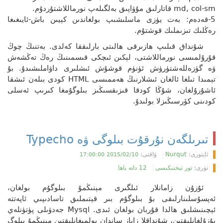
md, col-sm قاتارلىق مۇۋاپىق بەلگىلەپ نورماللاشتۇردۇم.
5-قەدەم: بەت يۈزى ماسلىشىپ بولغاندىن كېيىن باش-ئايىغىغا
رەڭلىك تىزىملىك قوشتۇم.
شۇنداق قىلىپ ھازىرقى ھالىتى بارلىققا كەلدى. بەتنىڭ چوڭ
قۇرۇلمىسى نورماللاشتى، لېكىن ئىچكى قىسمىنىڭ رەڭ تەڭشەش
ۋە گۈزەللەشتۈرۈش ئۈنۈم قوشۇش ئىشلىرى داۋاملىشىدۇ. بۇ
تېمىدا تىلغا ئالغان ئىشلارنىڭ ھەممىسى HTML كودى بىلەن ئىشقا
ئاشۇرۇلغان، شۇڭا كودقا قىزىقسىڭىز بىلوگۇمغا كىرىپ ئەسلى
كودىنى كۆرسىڭىزلا بولىدۇ.
تىرىلگەن نۇرقۇت بىلوگى ۋە Typecho
ئاپتورى:
Nurqut
ۋاقتى:
2015/02/10 17:00:00
تۈرى:
تور تېخنىكىسى
12 دانە باھا
ئۇزۇن زامانلار ئىلگىرى مېنىڭمۇ بىلوگۇم بولغان،
ئەپسۇسلىنارلىقى بۇ بىلوگۇم بىر قېتىملىق تاسادىپىي ئاپەتتە
ئېچىنىشلىق ھالدا قۇربان بولغان ئىدى. Mysql جەدۋىلى پۈتۈنلەي
بۇزۇلغانلىقتىن، شۇنداقلا زاپاز ساندان بولمىغانلىقتىن مېنىڭمۇ بىلوگ