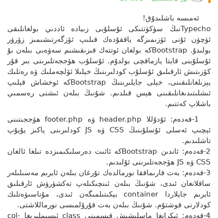
ئەمىسە باشلىدۇق!
Typechoنىڭ سۈكۈتتىكى ئۇسلۇبى زىيادە ئاددىي بولغانلىقى
ئۈچۈن ئۇنى ئۆزىمىزگە ياققۇدەك قىلىپ ئۆزگەرتىشىمىز زۆرۈر
بولىدۇ. Bootstrapكە بولغان ئوتتەك قىزىقىشىم سەۋەبى بىلەن بۇ
ئۇسلۇبنى قايتا يازماقچى بولدۇم. ئۇسلۇب ھۆججەتلىرىنى بىر قۇر
كۆزىتىش ئارقىلىق ئۇسلۇب كودلىرىنىڭ خېلىلا ئۆلچەملىك ۋە رەتلىك
يېزىلغانلىقىنى، خېلى جايلىرىنىڭ Bootstrapكە ئوخشاش قېلىپ
ئىشلىتىدىغانلىقىنى ھېس قىلدىم. شۇنىڭ بىلەن ئىشنى رەسمىي
باشلاپ كەتتىم.
1-قەدەم: ئۇدۇللا header.php ۋە footer.php ھۆججىتىنى
ئېچىپ ئەسلى ئۇسلۇبنىڭ CSS ۋە JS كودلىرىنى پاكىز يۇيۇپ
تاشلىدىم.
2-قەدەم: ئاندىن Bootstrapكە ئائىت دەرسلىكىمىزدە تىلغا ئالغان
CSS ۋە JS ھۆججەتلىرىنى ئۇلىدىم.
3-قەدەم: بەت قارىماققا نورمالدەك تۇرغان بىلەن ئايرىم مەسىلىلەر
ساقلانغان ئىدى، شۇنىڭ بىلەن ئىنچىكىلەپ تەكشۈرۈش ئارقىلىق
ئايرىم جايلاردا container بېكىتىلمىگەن ئىدى، مۇناسىۋەتلىك
كودلارنى قوشتۇم. شۇنىڭ بىلەن بەت قۇرۇلمىسى نورماللاشتى.
4-قەدەم: ئېكرانغا ماسلىشىش قىسمىنى class ئىسىملىرىغا col-