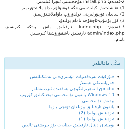
2-قەدەم: install.php ھۆججىتىنى ئىجرا قىلىمىز.
1) «ئىشلىتىش كېلىشىمى »گە قوشۇلۇپ داۋاملاشتۇرىمىز.
2) ساندان ئۇچۇرلىرىنى تولدۇرۇپ داۋاملاشتۇرىمىز.
3) كۆز يۇمۇپ-ئاچقۇچە تامام بولىدۇ.
3-قەدەم: index.php ئارقىلىق باش بەتكە كىرىسىز،
admin/index.php ئارقىلىق باشقۇرۇشقا كىرىسىز.
تامام.
يېڭى ماقالىلەر
«نۇرقۇت تەرەققىيات مۇنبىرى»نى تەشكىللەش
جەريانىدىكى ھېسلار
Typecho تەھرىرلىگۈچى ھەققىدە ئىزدىنىشلەر
Windows 10 يانفون نۇسخىسى تېخنىكىلىق كۆرۈپ
بېقىش نۇسخىسى
يانفون ئارقىلىق يېزىلغان تۇنجى يازما
ئىزدىنىش يولىدا (2)
ئىزدىنىش يولىدا (1)
يۇمشاق دېتال ئارقىلىق جىنايەت يۈز بېرىشنى ئالدىن