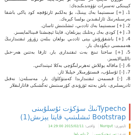
كېيىنكى تەسىرات تۆۋەندىكىدەك:
1، [+] سىستېما بەك يېنىڭ، بۇ بەلكىم ئارتۇقچە كود ياكى باشقا
نەرسىلەرنىڭ ئازلىقىدىن بولسا كېرەك.
2، [+] سىستېما بەك ئاددىي، ئىشلىتىش ئاسان.
3، [+] كودى بەك رەتلىك يېزىلغان، قايتا ئېچىشتا قىينالمايسىز.
4، [+] باشقۇرۇش بېتى ئاددىي بولغان بىلەن زۆرۈر ئىقتىدارنىڭ
ھەممىسى دېگۈدەك بار.
5، [+] ساختا تىنچ بەت ئىقتىدارى بار، ئارقا بەتتىن ھەر-خىل
تاللىيالايسىز.
6، [-] ماقالە يوللاش تەھرىرلىگۈچى بەكلا ئىپتىدائىي.
7، [-] ئۇسلۇب، قىستۇرمىلار خېلىلا ئاز.
8، [-] قىسمەن ئىقتىدارىدا كەمتۈكلۈك بار، مەسىلەن: نەقىل
ئادرېسلىرى، باش بەتتە ئۈزۈندى كۆرسىتىش تەڭشىكى قاتارلىقلار
Typechoنىڭ سۈكۈت ئۇسلۇبىنى
Bootstrap ئىشلىتىپ قايتا يېزىش(1)
ئاپتورى:
Nurqut
ۋاقتى:
2015/02/11 14:29:00
تۈرى:
تور تېخنىكىسى
2 دانە باھا