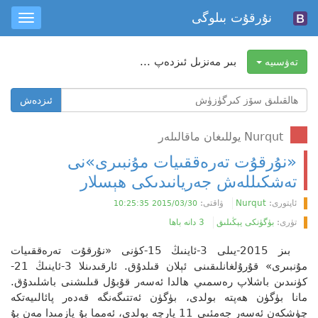
نۇرقۇت بىلوگى
oggle
ation
بىر مەنزىل ئىزدەپ ...
تەۋسىيە
ھالقىلىق
ئىزدەش
سۆز
ئىزدەش
Nurqut يوللىغان ماقالىلەر
«نۇرقۇت تەرەققىيات مۇنبىرى»نى
تەشكىللەش جەريانىدىكى ھېسلار
ئاپتورى:
Nurqut
ۋاقتى:
2015/03/30 10:25:35
تۈرى:
بۈگۈنكى يېڭىلىق
3 دانە باھا
بىز 2015-يىلى 3-ئاينىڭ 15-كۈنى «نۇرقۇت تەرەققىيات
مۇنبىرى» قۇرۇلغانلىقىنى ئېلان قىلدۇق. ئارقىدىنلا 3-ئاينىڭ 21-
كۈنىدىن باشلاپ رەسمىي ھالدا ئەسەر قۇبۇل قىلىشنى باشلىدۇق.
مانا بۈگۈن ھەپتە بولدى، بۈگۈن ئەتتىگەنگە قەدەر پائالىيەتكە
چۈشكەن ئەسەر جەمئىي 11 پارچە بولدى، ئەمما بۇ يازمىدا مەن بۇ