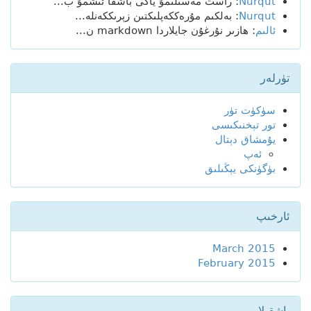
Nurqut
: راست مەسىلىمۇ ياكى باشقا ئىشمۇ ب...
Nurqut
: بەلكىم مۇرەككەپلىكتىن زېرىككەنلە...
ئالىم
: ھازىر نۇرغۇن جايلاردا markdown ن...
تۈرلەر
سۈكۈت تۈر
تور تېخنىكىسى
يۇمشاق دېتال
ئەپ
بۈگۈنكى يېڭىلىق
ئارخىپ
March 2015
February 2015