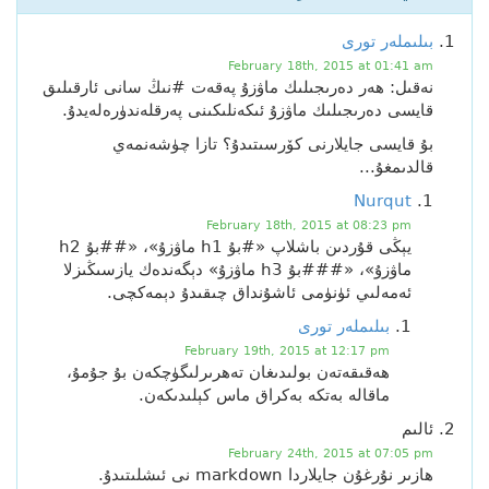
بىلىملەر تورى
February 18th, 2015 at 01:41 am
نەقىل: ھەر دەرىجىلىك ماۋزۇ پەقەت #نىڭ سانى ئارقىلىق
قايسى دەرىجىلىك ماۋزۇ ئىكەنلىكىنى پەرقلەندۈرەلەيدۇ.
بۇ قايسى جايلارنى كۆرسىتىدۇ؟ تازا چۈشەنمەي
قالدىمغۇ...
Nurqut
February 18th, 2015 at 08:23 pm
يېڭى قۇردىن باشلاپ «#بۇ h1 ماۋزۇ»، «##بۇ h2
ماۋزۇ»، «###بۇ h3 ماۋزۇ» دېگەندەك يازسىڭىزلا
ئەمەلىي ئۈنۈمى ئاشۇنداق چىقىدۇ دېمەكچى.
بىلىملەر تورى
February 19th, 2015 at 12:17 pm
ھەقىقەتەن بولىدىغان تەھرىرلىگۈچكەن بۇ جۇمۇ،
ماقالە بەتكە بەكراق ماس كېلىدىكەن.
ئالىم
February 24th, 2015 at 07:05 pm
ھازىر نۇرغۇن جايلاردا markdown نى ئىشلىتىدۇ.