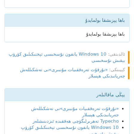
باھا يېزىشقا بولمايدۇ
باھا يېزىشقا بولمايدۇ
ئالدىنقى:
Windows 10 يانفون نۇسخىسى تېخنىكىلىق كۆرۈپ
بېقىش نۇسخىسى
كېيىنكى:
«نۇرقۇت تەرەققىيات مۇنبىرى»نى تەشكىللەش
جەريانىدىكى ھېسلار
يېڭى ماقالىلەر
«نۇرقۇت تەرەققىيات مۇنبىرى»نى تەشكىللەش
جەريانىدىكى ھېسلار
Typecho تەھرىرلىگۈچى ھەققىدە ئىزدىنىشلەر
Windows 10 يانفون نۇسخىسى تېخنىكىلىق كۆرۈپ
بېقىش نۇسخىسى