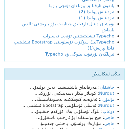
يانفون ئارقىلىق يېزىلغان تۇنجى يازما
ئىزدىنىش يولىدا (2)
ئىزدىنىش يولىدا (1)
يۇمشاق دېتال ئارقىلىق جىنايەت يۈز بېرىشنى ئالدىن
بايقاش
Typecho ئىشلىتىشتىن تۇنجى تەسىرات
Typechoنىڭ سۈكۈت ئۇسلۇبىنى Bootstrap ئىشلىتىپ
قايتا يېزىش(1)
تىرىلگەن نۇرقۇت بىلوگى ۋە Typecho
يېڭى ئىنكاسلار
چاشقان
: ھەرقانداق باشلىنىشىدا تەس بولىدۇ...
Nurqut
: كونىلار بېكار دېمەپتىكەن، ئۆزۈكد...
يۇلتۇزى
: ئەلۋەتتە كىچىككىنە تەشۋىقاتىمنىڭ...
Nurqut
: ئەسلى ئۇسلۇبنى Bootstrap ئىشلىتى...
دوغاپ
: بلوگ ئۇسلۇبى بەك كۆركەم چىقىپتۇ،...
ھاجى
: ھېچ بولمىغاندا بۇ ئارخىپ باشقۇرۇ...
ھاجى
: مۇبارەك بولسۇن، ياخشى چىقىپتۇ.