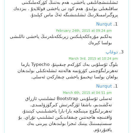
ئىشلىتىشچانلىقى ياخشى، ھەم بەتنىڭ كۆركەملىكىنى
ساقلىغىلى بولىدۇ. ھەم كود نى ياخشى قوللايدۇ . بىزدەك
پروگىراممىلارنىڭ ئىشلىتىشىگە ئەڭ ماس كېلىدۇ.
Nurqut
February 24th, 2015 at 09:24 pm
بەلكىم مۇرەككەپلىكتىن زېرىككەنلەرنىڭ ياخشى تاللىشى
بولسا كېرەك
دوغاپ
March 3rd, 2015 at 10:24 pm
بلوگ ئۇسلۇبى بەك كۆركەم چىقىپتۇ، Typecho يازما
تەھرىرلىگۈچىنى كۆرۈنمە ھالەتتە ئىشلەتكىلى بولىدىغان
بولغان بولسا تېخىمۇ ياخشى چىقاركەن ئەسلى.
Nurqut
March 6th, 2015 at 04:51 pm
ئەسلى ئۇسلۇبنى Bootstrap ئىشلىتىپ ئازراق
تەڭشىدىم، باشقا ئۆزگەرتىش كىرگۈزۈلمىدى.
تەھرىرلىگۈچ مېنىڭچە بارا-بارا ياخشىلىنىپ كېتىدۇ،
ۋاقتىنچە ھاجەتتىن چىققاندىكىن ئىشلىتىپ تۇراي. بۇ
سىستېمىنىڭ يېنىك ئىجرا بولىدىغان يېرىنى بەك
ياقتۇردۇم.