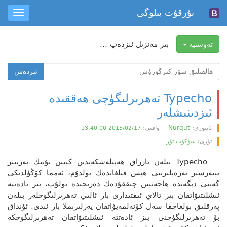
نۇرقۇت بىلوگى
oggle
ation
بىر مەنزىل ئىزدەپ ...
تەۋسىيە
ھالقىلىق
ئىزدەش
سۆز
ئىزدەش
Typecho تەھرىرلىگۈچى ھەققىدە
ئىزدىنىشلەر
ئاپتورى:
Nurqut
ۋاقتى:
2015/02/17 13:40:00
تۈرى:
سۈكۈت تۈر
Typecho بىلەن ئازراق ھەپىلەشكەندىن كېيىن بۇنىڭ بەزىبىر
يېتەرسىز تەرەپلىرىنى ھېس قىلغاندەك بولدۇم، ئەمما كۆڭۈلدىكى
گەپنى دېگەندە ھاجەتتىن چىققۇدەك دەرىجىدە بولۇپ، بىز ئادەتتە
ئىشلىتىۋاتقان بىر تالاي ئىقتىدارى بار ئالىي تەھرىرلىگۈچلەر بىلەن
پەرقلىق بولغاچقا سەل كۆنەلمەيۋاتقان يەرلىرىملا بار ئىدى. ئۇنداق
بۇ تەھرىرلىگۈچنى بىز ئادەتتە ئىشلىتىۋاتقان تەھرىرلىگۈچكە