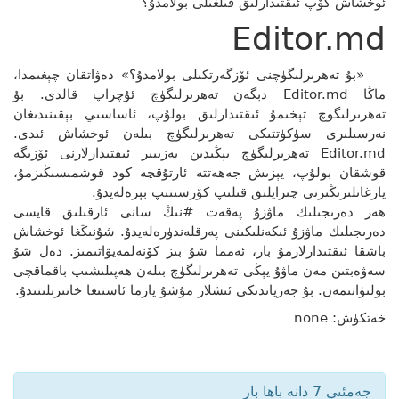
ئوخشاش كۆپ ئىقتىدارلىق قىلغىلى بولامدۇ؟
Editor.md
«بۇ تەھرىرلىگۈچنى ئۆزگەرتكىلى بولامدۇ؟» دەۋاتقان چېغىمدا،
ماڭا Editor.md دېگەن تەھرىرلىگۈچ ئۇچراپ قالدى. بۇ
تەھرىرلىگۈچ تېخىمۇ ئىقتىدارلىق بولۇپ، ئاساسىي بېقىنىدىغان
نەرسىلىرى سۈكۈتتىكى تەھرىرلىگۈچ بىلەن ئوخشاش ئىدى.
Editor.md تەھرىرلىگۈچ يېڭىدىن بەزىبىر ئىقتىدارلارنى ئۆزىگە
قوشقان بولۇپ، يېزىش جەھەتتە ئارتۇقچە كود قوشمىسىڭىزمۇ،
يازغانلىرىڭىزنى چىرايلىق قىلىپ كۆرسىتىپ بېرەلەيدۇ.
ھەر دەرىجىلىك ماۋزۇ پەقەت #نىڭ سانى ئارقىلىق قايسى
دەرىجىلىك ماۋزۇ ئىكەنلىكىنى پەرقلەندۈرەلەيدۇ. شۇنىڭغا ئوخشاش
باشقا ئىقتىدارلارمۇ بار، ئەمما شۇ بىز كۆنەلمەيۋاتىمىز. دەل شۇ
سەۋەبتىن مەن ماۋۇ يېڭى تەھرىرلىگۈچ بىلەن ھەپىلىشىپ باقماقچى
بولىۋاتىمەن. بۇ جەرياندىكى ئىشلار مۇشۇ يازما ئاستىغا خاتىرىلىنىدۇ.
خەتكۈش: none
جەمئىي 7 دانە باھا بار