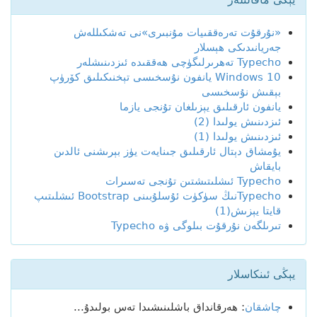
يېڭى ماقالىلەر
«نۇرقۇت تەرەققىيات مۇنبىرى»نى تەشكىللەش
جەريانىدىكى ھېسلار
Typecho تەھرىرلىگۈچى ھەققىدە ئىزدىنىشلەر
Windows 10 يانفون نۇسخىسى تېخنىكىلىق كۆرۈپ
بېقىش نۇسخىسى
يانفون ئارقىلىق يېزىلغان تۇنجى يازما
ئىزدىنىش يولىدا (2)
ئىزدىنىش يولىدا (1)
يۇمشاق دېتال ئارقىلىق جىنايەت يۈز بېرىشنى ئالدىن
بايقاش
Typecho ئىشلىتىشتىن تۇنجى تەسىرات
Typechoنىڭ سۈكۈت ئۇسلۇبىنى Bootstrap ئىشلىتىپ
قايتا يېزىش(1)
تىرىلگەن نۇرقۇت بىلوگى ۋە Typecho
يېڭى ئىنكاسلار
چاشقان
: ھەرقانداق باشلىنىشىدا تەس بولىدۇ...