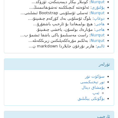
Nurqut
: كونىلار بېكار دېمەپتىكەن، ئۆزۈكد...
يۇلتۇزى
: ئەلۋەتتە كىچىككىنە تەشۋىقاتىمنىڭ...
Nurqut
: ئەسلى ئۇسلۇبنى Bootstrap ئىشلىتى...
دوغاپ
: بلوگ ئۇسلۇبى بەك كۆركەم چىقىپتۇ،...
ھاجى
: ھېچ بولمىغاندا بۇ ئارخىپ باشقۇرۇ...
ھاجى
: مۇبارەك بولسۇن، ياخشى چىقىپتۇ.
Nurqut
: راست مەسىلىمۇ ياكى باشقا ئىشمۇ ب...
Nurqut
: بەلكىم مۇرەككەپلىكتىن زېرىككەنلە...
ئالىم
: ھازىر نۇرغۇن جايلاردا markdown ن...
تۈرلەر
سۈكۈت تۈر
تور تېخنىكىسى
يۇمشاق دېتال
ئەپ
بۈگۈنكى يېڭىلىق
ئارخىپ