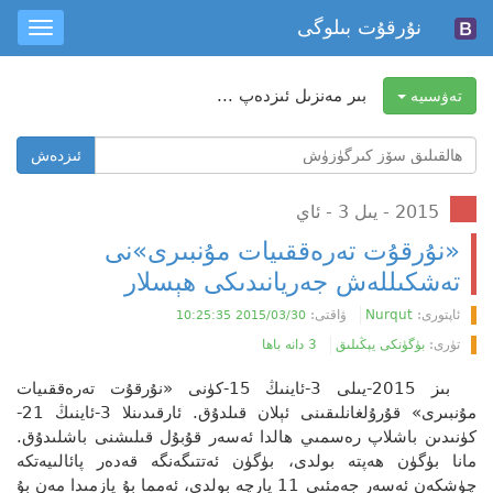
نۇرقۇت بىلوگى
oggle
ation
بىر مەنزىل ئىزدەپ ...
تەۋسىيە
ھالقىلىق
ئىزدەش
سۆز
ئىزدەش
2015 - يىل 3 - ئاي
«نۇرقۇت تەرەققىيات مۇنبىرى»نى
تەشكىللەش جەريانىدىكى ھېسلار
ئاپتورى:
Nurqut
ۋاقتى:
2015/03/30 10:25:35
تۈرى:
بۈگۈنكى يېڭىلىق
3 دانە باھا
بىز 2015-يىلى 3-ئاينىڭ 15-كۈنى «نۇرقۇت تەرەققىيات
مۇنبىرى» قۇرۇلغانلىقىنى ئېلان قىلدۇق. ئارقىدىنلا 3-ئاينىڭ 21-
كۈنىدىن باشلاپ رەسمىي ھالدا ئەسەر قۇبۇل قىلىشنى باشلىدۇق.
مانا بۈگۈن ھەپتە بولدى، بۈگۈن ئەتتىگەنگە قەدەر پائالىيەتكە
چۈشكەن ئەسەر جەمئىي 11 پارچە بولدى، ئەمما بۇ يازمىدا مەن بۇ