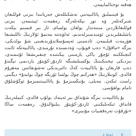
ھەقتە توختالمايمەن.
بۇ قېتىملىق پائالىيەتنى تەشكىللەش جەريانىدا بىزنى قوللىغان
شىركەتلەر ۋە تور بېكەتلەرگە رەھمەت ئېيتىمەن. بىزنى
قوللىغانلاردىن مىننەتدار بولغان بولسام، ئاز بىر قىسىم بېكەت
باشلىقلىرىدىن ئۈمىدسىزلەندىم، ئەلۋەتتە مەنمۇ ئۇلارنىڭ تاللىشىغا
ھۆرمەت قىلىمەن. ئادەمنى ئەپسۇسلاندۇرىدىغىنى شۇ بولدىكى،
بىزگە «ماقۇل» دەپ قويۇپ، ۋەدىسىدە تۇرمىدى، پائالىيەتكە ئائىت
كىچىككىنە ئۇچۇر ياكى يازمىنى بېكىتىدە چىقىرىشقا ئۇنىمىدى،
بىزدىكى تېخنىكىنىڭ يۈكسىلىشىگە ئازدۇر-كۆپتۇر ياردىمى تېگىدۇ
دەپ قارىغان بۇ پائالىيەت كەڭ دائىرىدىكى تەشۋىقاتتىن مەھرۇم
قالدى. كونىلارنىڭ «ھەركىم چوڭ بولسا ئۆزىگە چوڭ بولىدۇ» دېگىنى
راست ئىكەن. مەيلى، بۇنىڭسىزمۇ بۇ پائالىيىتىمىزمۇ ئوڭۇشلۇق
تامام بولغۇسى.
بۇ پائالىيەت بىزگە شۇنداق بىر ئەينەك بولۇپ قالدى، كىملەرنىڭ
قانداق ئىكەنلىكىنى ئازدۇر-كۆپتۇر بىلىۋالدۇق. رەھمەت ساڭا
«نۇرقۇت تەرەققىيات مۇنبىرى»