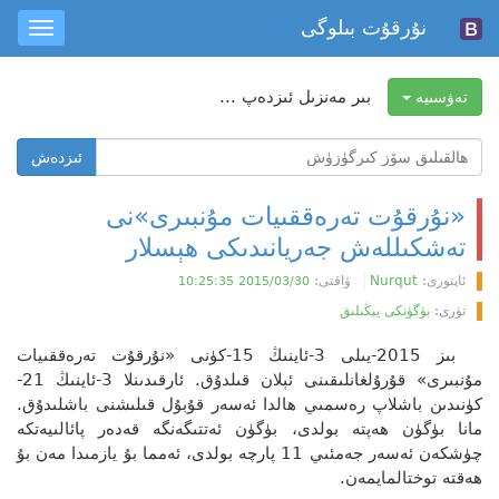
نۇرقۇت بىلوگى
oggle
ation
بىر مەنزىل ئىزدەپ ...
تەۋسىيە
ھالقىلىق
ئىزدەش
سۆز
ئىزدەش
«نۇرقۇت تەرەققىيات مۇنبىرى»نى
تەشكىللەش جەريانىدىكى ھېسلار
ئاپتورى:
Nurqut
ۋاقتى:
2015/03/30 10:25:35
تۈرى:
بۈگۈنكى يېڭىلىق
بىز 2015-يىلى 3-ئاينىڭ 15-كۈنى «نۇرقۇت تەرەققىيات
مۇنبىرى» قۇرۇلغانلىقىنى ئېلان قىلدۇق. ئارقىدىنلا 3-ئاينىڭ 21-
كۈنىدىن باشلاپ رەسمىي ھالدا ئەسەر قۇبۇل قىلىشنى باشلىدۇق.
مانا بۈگۈن ھەپتە بولدى، بۈگۈن ئەتتىگەنگە قەدەر پائالىيەتكە
چۈشكەن ئەسەر جەمئىي 11 پارچە بولدى، ئەمما بۇ يازمىدا مەن بۇ
ھەقتە توختالمايمەن.