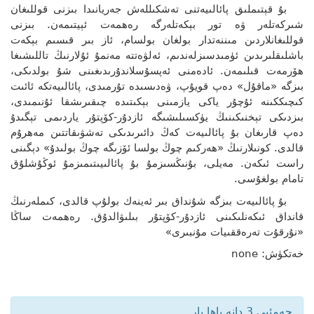
بۇ قېتىملىق پائالىيەتنى تەشكىللەش جەريانىدا بىزنى قوللىغان
شىركەتلەر ۋە تور بېكەتلەرگە رەھمەت ئېيتىمەن. بىزنى
قوللىغانلاردىن مىننەتدار بولغان بولسام، ئاز بىر قىسىم بېكەت
باشلىقلىرىدىن ئۈمىدسىزلەندىم، ئەلۋەتتە مەنمۇ ئۇلارنىڭ تاللىشىغا
ھۆرمەت قىلىمەن. ئادەمنى ئەپسۇسلاندۇرىدىغىنى شۇ بولدىكى،
بىزگە «ماقۇل» دەپ قويۇپ، ۋەدىسىدە تۇرمىدى، پائالىيەتكە ئائىت
كىچىككىنە ئۇچۇر ياكى يازمىنى بېكىتىدە چىقىرىشقا ئۇنىمىدى،
بىزدىكى تېخنىكىنىڭ يۈكسىلىشىگە ئازدۇر-كۆپتۇر ياردىمى تېگىدۇ
دەپ قارىغان بۇ پائالىيەت كەڭ دائىرىدىكى تەشۋىقاتتىن مەھرۇم
قالدى. كونىلارنىڭ «ھەركىم چوڭ بولسا ئۆزىگە چوڭ بولىدۇ» دېگىنى
راست ئىكەن. مەيلى، بۇنىڭسىزمۇ بۇ پائالىيىتىمىزمۇ ئوڭۇشلۇق
تامام بولغۇسى.
بۇ پائالىيەت بىزگە شۇنداق بىر ئەينەك بولۇپ قالدى، كىملەرنىڭ
قانداق ئىكەنلىكىنى ئازدۇر-كۆپتۇر بىلىۋالدۇق. رەھمەت ساڭا
«نۇرقۇت تەرەققىيات مۇنبىرى»
خەتكۈش: none
جەمئىي 3 دانە باھا بار