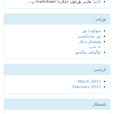
ئالىم
: ھازىر نۇرغۇن جايلاردا markdown ن...
تۈرلەر
سۈكۈت تۈر
تور تېخنىكىسى
يۇمشاق دېتال
ئەپ
بۈگۈنكى يېڭىلىق
ئارخىپ
March 2015
February 2015
باشقىلار