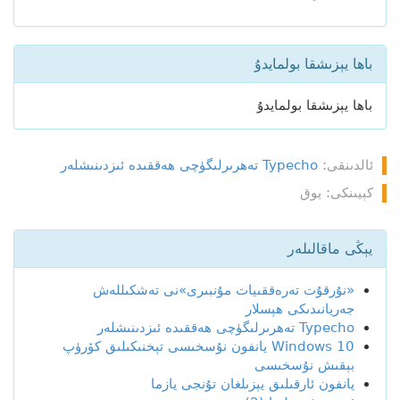
باھا يېزىشقا بولمايدۇ
باھا يېزىشقا بولمايدۇ
ئالدىنقى:
Typecho تەھرىرلىگۈچى ھەققىدە ئىزدىنىشلەر
كېيىنكى: يوق
يېڭى ماقالىلەر
«نۇرقۇت تەرەققىيات مۇنبىرى»نى تەشكىللەش
جەريانىدىكى ھېسلار
Typecho تەھرىرلىگۈچى ھەققىدە ئىزدىنىشلەر
Windows 10 يانفون نۇسخىسى تېخنىكىلىق كۆرۈپ
بېقىش نۇسخىسى
يانفون ئارقىلىق يېزىلغان تۇنجى يازما