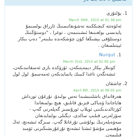
يۇلتۇزى
March 30th, 2015 at 01:38 pm
ئەلۋەتتە كىچىككىنە تەشۋىقاتىمنىڭ ئازراق بولسىمۇ
پايدىسى بولغىنىغا ئىشىنىمەن ، توغرا ، "دوستۇڭنىڭ
دوستلۇقى بېشىڭغا كۈن چۈشكەندە بىلىنەر" دەپ بىكار
ئېيتىلمىغان .
Nurqut
March 31st, 2015 at 02:00 pm
كونىلار بېكار دېمەپتىكەن، ئۆزۈكدە بارى ئەسقاتىدىكەن،
ئىشەنگەن تاغدا كىيىك ياتمايدىكەن ئەمەسمۇ. لول لول
چاشقان
April 8th, 2015 at 08:05 pm
ھەرقانداق باشلىنىشىدا تەس بولىدۇ، نۇرغۇن تورداش
ھاياجاندا ۋەياكى قىزىق قانلىق، ھېچ بولمىغاندا
كۆزئالدىدىكىنى ئويلاپ ئورۇنسىز گەپلەرنى گەپ -
سۆزلەرنى قىلىپ سالدى، دېگىلى بولمايدىغان
سەۋەبلەرنىڭ بولۇشى تۇرغانلا گەپ. سىزگە ئىشەنچ، ئەڭ
مۇھىمى مۇشۇ ئىشتا ئىشەنچ تۇرغۇزىشىڭىزنى ئۈمىد
قىلىمەن.