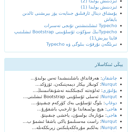
ئىزدىنىش يولىدا (2)
ئىزدىنىش يولىدا (1)
يۇمشاق دېتال ئارقىلىق جىنايەت يۈز بېرىشنى ئالدىن
بايقاش
Typecho ئىشلىتىشتىن تۇنجى تەسىرات
Typechoنىڭ سۈكۈت ئۇسلۇبىنى Bootstrap ئىشلىتىپ
قايتا يېزىش(1)
تىرىلگەن نۇرقۇت بىلوگى ۋە Typecho
يېڭى ئىنكاسلار
چاشقان
: ھەرقانداق باشلىنىشىدا تەس بولىدۇ...
Nurqut
: كونىلار بېكار دېمەپتىكەن، ئۆزۈكد...
يۇلتۇزى
: ئەلۋەتتە كىچىككىنە تەشۋىقاتىمنىڭ...
Nurqut
: ئەسلى ئۇسلۇبنى Bootstrap ئىشلىتى...
دوغاپ
: بلوگ ئۇسلۇبى بەك كۆركەم چىقىپتۇ،...
ھاجى
: ھېچ بولمىغاندا بۇ ئارخىپ باشقۇرۇ...
ھاجى
: مۇبارەك بولسۇن، ياخشى چىقىپتۇ.
Nurqut
: راست مەسىلىمۇ ياكى باشقا ئىشمۇ ب...
Nurqut
: بەلكىم مۇرەككەپلىكتىن زېرىككەنلە...