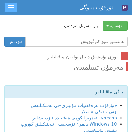
نۇرقۇت بىلوگى
oggle
ation
بىر مەنزىل ئىزدەپ ...
تەۋسىيە
ھالقىلىق
ئىزدەش
سۆز
ئىزدەش
تۈرى يۇمشاق دېتال بولغان ماقالىلەر
مەزمۇن تېپىلمىدى
يېڭى ماقالىلەر
«نۇرقۇت تەرەققىيات مۇنبىرى»نى تەشكىللەش
جەريانىدىكى ھېسلار
Typecho تەھرىرلىگۈچى ھەققىدە ئىزدىنىشلەر
Windows 10 يانفون نۇسخىسى تېخنىكىلىق كۆرۈپ
بېقىش نۇسخىسى