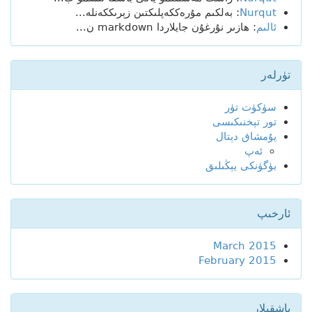
Nurqut
: بەلكىم مۇرەككەپلىكتىن زېرىككەنلە...
ئالىم
: ھازىر نۇرغۇن جايلاردا markdown ن...
تۈرلەر
سۈكۈت تۈر
تور تېخنىكىسى
يۇمشاق دېتال
ئەپ
بۈگۈنكى يېڭىلىق
ئارخىپ
March 2015
February 2015
باشقىلار