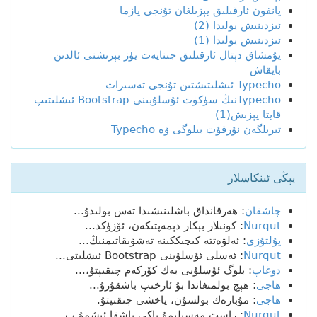
يانفون ئارقىلىق يېزىلغان تۇنجى يازما
ئىزدىنىش يولىدا (2)
ئىزدىنىش يولىدا (1)
يۇمشاق دېتال ئارقىلىق جىنايەت يۈز بېرىشنى ئالدىن
بايقاش
Typecho ئىشلىتىشتىن تۇنجى تەسىرات
Typechoنىڭ سۈكۈت ئۇسلۇبىنى Bootstrap ئىشلىتىپ
قايتا يېزىش(1)
تىرىلگەن نۇرقۇت بىلوگى ۋە Typecho
يېڭى ئىنكاسلار
چاشقان
: ھەرقانداق باشلىنىشىدا تەس بولىدۇ...
Nurqut
: كونىلار بېكار دېمەپتىكەن، ئۆزۈكد...
يۇلتۇزى
: ئەلۋەتتە كىچىككىنە تەشۋىقاتىمنىڭ...
Nurqut
: ئەسلى ئۇسلۇبنى Bootstrap ئىشلىتى...
دوغاپ
: بلوگ ئۇسلۇبى بەك كۆركەم چىقىپتۇ،...
ھاجى
: ھېچ بولمىغاندا بۇ ئارخىپ باشقۇرۇ...
ھاجى
: مۇبارەك بولسۇن، ياخشى چىقىپتۇ.
Nurqut
: راست مەسىلىمۇ ياكى باشقا ئىشمۇ ب...