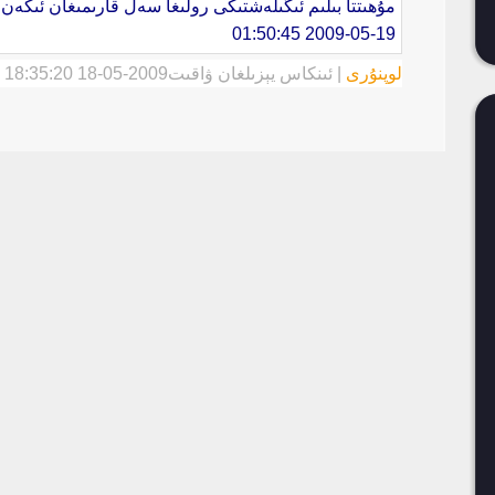
مۇھىتتا بىلىم ئىگىلەشتىكى رولىغا سەل قارىمىغان ئىكەن.
2009-05-19 01:50:45
لوپنۇرى
|
ئىنكاس يېزىلغان ۋاقىت
2009-05-18 18:35:20