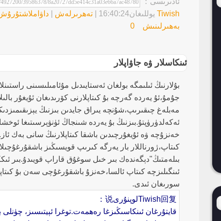
ئادىرىسى：
Tiwish
يوللىغان
16:40:24
|
تەھرىرلەش
|
داۋاملاشتۇرۇش
بەھىرلىنىش
0
ئىنكاسلار ۋە جاۋاپلار
بۇلارنىڭ ئىلىمگە بولغان ئەستايىدىل مۇئامىلىسىنى راستىنل
جۇمۇ،ئۇ يەردە گەرچە بۇ كىتاپلارنى كۆرىدىغان ئۇيغۇر بالىل
مەبلەغ چىقىرىپ،شۇنچە يىراق جايدىن بىزنىڭ يېزىقىمىزدىكى
ئەكەلدۈرۈپتۇ.بىزنىڭ بۇ يەردە شىنجاڭ ئۈنۋېرسىتىغا ئوخشاش
خەنزۇچە ۋە ئۇيغۇرچىدىن باشقا كىتاپلارنىڭ سانى بەك ئاز.
كىتاپ،ژورناللار بار يەرگە كىرىپ قويسىڭىز باشقۇرغۇچىل
بىلەمتىڭ"دېگەندەك بىر خىل سوغۇق قاراپ قويىدۇ.بىر ئىكك
ئىنگىلىزچە كىتاپ ئالسا،خەنزۇ باشقۇرغۇچى سەن بۇ كىتاپ
سورىغان ئىدى.
回复
Tiwish
لوپنۇرى
说：
قايتۇرغان ئىنكاسىڭىزغا رەھمەت.توغرا ئېيتىسىز، چۈنلى بۇل