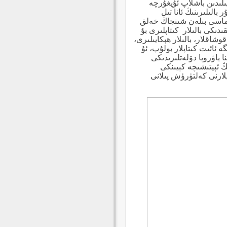
نەچچە خىل تىلدىكى كىتاپ ساقلانغان بولۇپ، 2008-يىلىدىن باشلاپ ئۇيغۇرچە
بالىلىرىنىڭ ئانا تىل
تىماسى بىلەن شىنجاڭ خەلق
كىتاپلىرى بۇ
وشاقلار، بالىلار ھېكايىلىرى،
ە ئائىت كىتاپلار بولۇپ، ئۇ
نا ياۋروپا دۆلەتلىرىدىكى
ىڭ ئېيتىشىچە كېيىنكى
پلارنى كەلتۈرۈش پىلانى