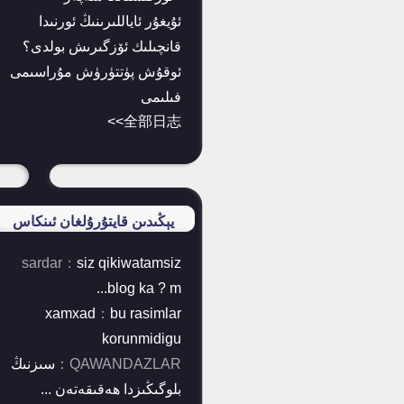
ئۇيغۇر ئاياللىرىنىڭ ئورنىدا
قانچىلىك ئۆزگىرىش بولدى؟
ئوقۇش پۈتتۈرۈش مۇراسىمى
فىلىمى
全部日志>>
يېڭىدىن قايتۇرۇلغان ئىنكاس
sardar
：
siz qikiwatamsiz
blog ka ? m...
xamxad
：
bu rasimlar
korunmidigu
QAWANDAZLAR
：
سىزنىڭ
بلوگىڭىزدا ھەقىقەتەن ...