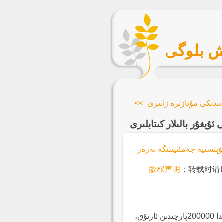
ش بلوگى
تىدىكى مۇنازىرە ژانىرى >>
ۇيغۇر بالىلار كىتابلىرى
ېتسىيە جەمئىيىتىگە نەزەر
版权声明
：转载时请
شىۋېتسىيە پايتەختى ستوكھولمدىكى خەلقارالىق كۈتۈپخانىدا 200000پارچىدىن ئارتۇق،