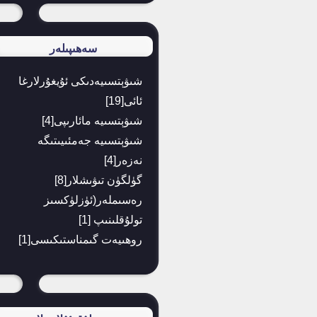
سەھىپىلەر
شىۋېتسىيەدىكى ئۇيغۇرلارغا
ئائى
[19]
شىۋېتسىيە مائارىپى
[4]
شىۋېتسىيە جەمئىيىتىگە
نەزەر
[4]
گۈلگۈن تىۋىشلار
[8]
رەسىملەر(ئۈزلۈكسىز
تولۇقلىنىپ
[1]
روھىيەت گىمناستىكىسى
[1]