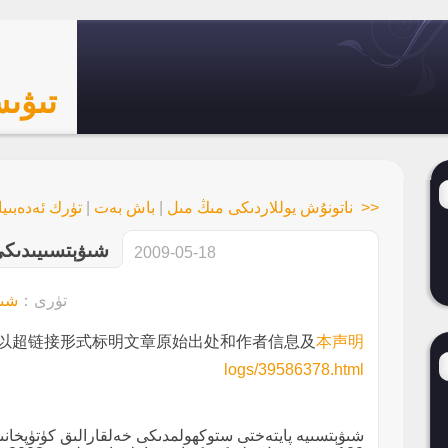
تىۋى
<< ناتونۇش يوللاردىكى مىڭ مىل
|
باش بەت
|
تۈرك ئەدەبىيا
شىۋېتسىيىدىكى ئ
2009-05-18
تۈرى：
شىۋ
以超链接形式标明文章原始出处和作者信息及
本声明
logs/39586378.html