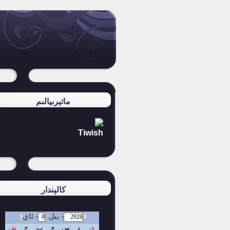
ماتېرىيالىم
Tiwish
كالېندار
-
يىل
-
ئاي
3
4
ي
د
س
چ
پ
ج
ش