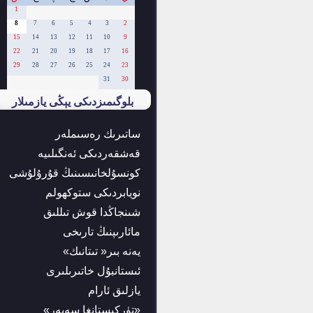
1
8
7
6
5
4
3
2
15
14
13
12
11
10
9
22
21
20
19
18
17
16
29
28
27
26
25
24
23
31
30
بلوگىمىزدىكى يېڭى يازمىلار
ساتىرىك رەسىملەر
قەشقەردىكى ئەنگىلىيە
كونسۇلخانىسىنىڭ قۇرۇلۇشى
نويابردىكى ستوكھولم
شىنجاڭدا قوش تىللىق
مائارىپنىڭ تارىخى
يەنە بىر« تىتانىك»
ئىستانبۇل خاتىرىلىرى
يازلىق ئارام
«تۈركىستانغا سەپەر»