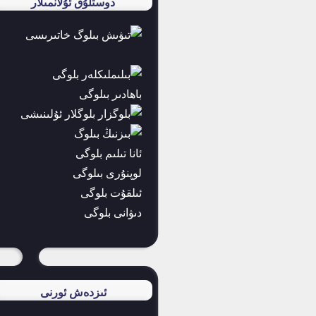
دوستلۇق ئۇلانمىلار
باھادىر بىلوگى
ئانا تىلىم بلوگى
لوپنۇرى بىلوگى
ئىلقۇت بلوگى
دىۋانى بلوگى
ئىزدەش ئورنى