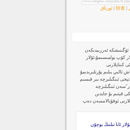
|
转发
|
ئورتاق
ا ئۆگىنىشكە ئەرزىيدىكەن
ار كۆپ بولمىسىمۇ،ئۇلار
 كىتاپلارنى
 ئالىي بىلىم يۇرتلىرىدىمۇ
تېخى ئىنگىلىزچە بىر قىسىم
ار"سەن ئىنگىلىزچە
ى قېتىم بۇ جايدىن
لارنى ئوقۇيالامسەن دەپ
ار ئانا تىلنىڭ يوچۇن