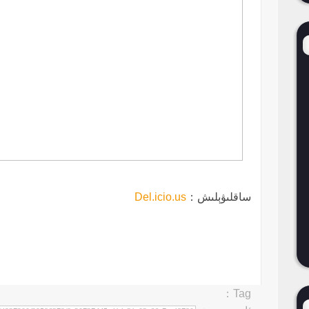
ساقلىۋېلىش：
Del.icio.us
Tag：