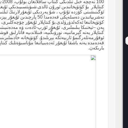
100 
كىتاپلار
بۇ كۈتۈپخانىدىن ئورۇن ئالدى.شىۋېتسىيىدىكى ئۇيغۇر 
ئۆگىنىشىنى كۆزدە تۇتۇپ ، شۇ يەردىكى ئۇيغۇرلارنىڭ ئىل
نەشرىياتىدىن دەسلەپكى قەدەمدا 50 پارچىدىن ئۇيغۇر يېزىقىدىكى بالىلار
كۈتۈپخانىغا ئەكەلدۈرۈلدى.بۇ كىتاپلار ئۇيغۇر چۆچەكلىرى، ق
پەن –تېخنىكا بىلىملىرى، ئۇيغۇر ئۆرپ-ئادەت ۋە مەدەنىيىتىگ
كىتاپلار يەنە گېرمانىيە، نورۋىگىيە، فىنلاندىيە قاتارلىق قوش
ئوقۇرمەنلەرگىمۇ ئارىيەتكە بېرىلىدۇ. كۈتۈپخانە خادىملىرىن
قەدەمدە يەنە باشقا ئۇيغۇر ئەدەبىياتىغا مۇناسىۋەتلىك كىتا
بارىكەن.