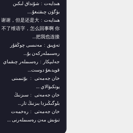
ھىدايەت
：
شۇنداق لىكىن
بۈگۈن چىقتىغۇ....
ھىدايەت
：
谢谢，但是还是大
不了维语字，怎么回事啊 你
把我也连接...
تەۋپىق
：
مەنىسى چوڭقۇر
رەسىملەركەن بۇ...
جەلىپكار
：
رەسىملەر چىقماي
قويدىغۇ دوست...
خان جەمەتى
：
بۇتىمىنى
يوتكىۋالاي ...
خان جەمەتى
：
سىزنىڭ
بلوگىڭىزدا بىزنىڭ تار...
خان جەمەتى
：
رەخمەت
تىۋىش مەن رەسىملەرنى ...