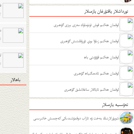
ق
تورداشلار ياقتۇرغان يازمىلار
2
لوقمان ھەكىم قوش ئۈنۈملۈك مەزى بېزى گۆھىرى
د
4
لوقمان ھەكىم زىلۋا بوي ئۇرۇقلىتىش گۆھىرى
ل
لوقمان ھەكىم قۇۋۋىتى باھ
9
لوقمان ھەكىم ئادەمگىياھ گۆھىرى
باھالار
لوقمان ھەكىم ئاياللار ساغلاملىق گۆھىرى
تەۋسىيە يازمىلار
شوپۇرلارنىڭ بەخت ۋە ئازاب دوقمۇشىدىكى كەچمىش خاتىرىسى