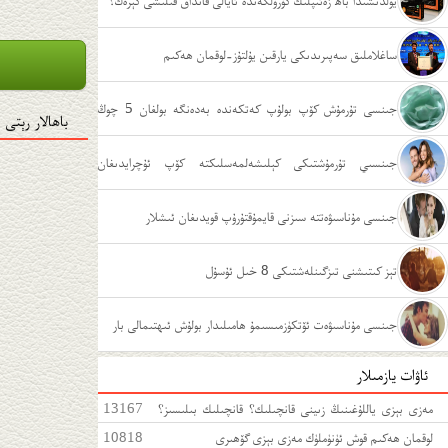
يولدىشىدا باھ زەئىپلىك كۆرۈلگەندە ئايالى قانداق قىلىشى كېرەك؟
ساغلاملىق سەپىرىدىكى يارقىن يۇلتۇز-لوقمان ھەكىم
جىنسى تۇرمۇش كۆپ بولۇپ كەتكەندە بەدەنگە بولغان 5 چوڭ
باھالار رېتى
زىيىنى
جىنسىي تۇرمۇشتىكى كېلىشەلمەسلىكتە كۆپ ئۇچرايدىغان
ئەھۋاللار
جىنسى مۇناسىۋەتتە سىزنى قايمۇقتۇرۇپ قويدىغان ئىشلار
تېز كىتىشنى تىزگىنلەشتىكى 8 خىل ئۇسۇل
جىنسى مۇناسىۋەت ئۆتكۈزمىسىمۇ ھامىلىدار بولۇش ئىھتىمالى بار
ئاۋات يازمىلار
مەزى بېزى ياللۇغىنىڭ زىينى قانچىلىك؟ قانچىلىك بىلىسىز؟
13167
مەزى بېزى ياللۇغىغا قەتئى سەل قارىماڭ!
لوقمان ھەكىم قوش ئۈنۈملۈك مەزى بېزى گۆھىرى
10818