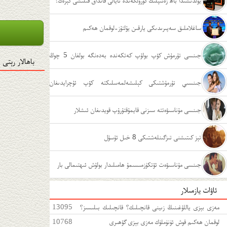
يولدىشىدا باھ زەئىپلىك كۆرۈلگەندە ئايالى قانداق قىلىشى كېرەك؟
ساغلاملىق سەپىرىدىكى يارقىن يۇلتۇز-لوقمان ھەكىم
جىنسى تۇرمۇش كۆپ بولۇپ كەتكەندە بەدەنگە بولغان 5 چوڭ
باھالار رېتى
زىيىنى
جىنسىي تۇرمۇشتىكى كېلىشەلمەسلىكتە كۆپ ئۇچرايدىغان
ئەھۋاللار
جىنسى مۇناسىۋەتتە سىزنى قايمۇقتۇرۇپ قويدىغان ئىشلار
تېز كىتىشنى تىزگىنلەشتىكى 8 خىل ئۇسۇل
جىنسى مۇناسىۋەت ئۆتكۈزمىسىمۇ ھامىلىدار بولۇش ئىھتىمالى بار
ئاۋات يازمىلار
مەزى بېزى ياللۇغىنىڭ زىينى قانچىلىك؟ قانچىلىك بىلىسىز؟
13095
مەزى بېزى ياللۇغىغا قەتئى سەل قارىماڭ!
لوقمان ھەكىم قوش ئۈنۈملۈك مەزى بېزى گۆھىرى
10768