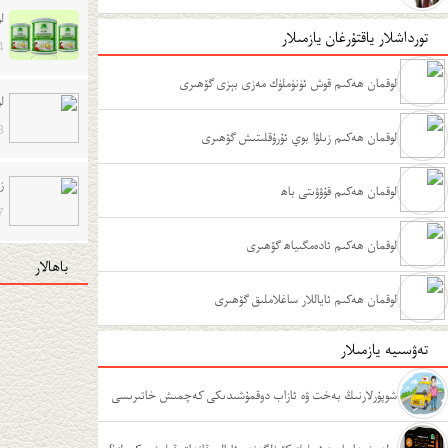
ل
تورداشلار ياقتۇرغان يازمىلار
4
لوقمان ھەكىم قوش ئۈنۈملۈك مەزى بېزى گۆھىرى
ل
3
لوقمان ھەكىم زىلۋا بوي ئۇرۇقلىتىش گۆھىرى
ز
لوقمان ھەكىم قۇۋۋىتى باھ
7
لوقمان ھەكىم ئادەمگىياھ گۆھىرى
باھالار
لوقمان ھەكىم ئاياللار ساغلاملىق گۆھىرى
تەۋسىيە يازمىلار
شوپۇرلارنىڭ بەخت ۋە ئازاب دوقمۇشىدىكى كەچمىش خاتىرىسى