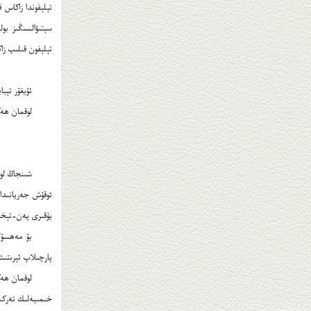
تېلېفون قىلىپ زا
ئۇيغۇر تېبا
لوقمان ھەك
شىنجاڭ لوق
ئوقۇش جەريانىدا 
يۇقىرى پەن-تېخن
بۇ مەھسۇلا
پارچىلاپ ئېرىتى
لوقمان ھەكى
خىمىيەلىك تەركىب