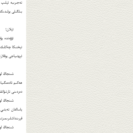
تەجىرىبە ئېلىپ ب
بىلگىلى بولىدىك
ئېلان:
تۆۋەندە يۇق
تېخنىكا چەكلىك 
ئېھتىياجى يوقلار
شىنجاڭ لوق
ھەكىم ئادەمگىياھ
دەردىنى تارتىۋات
شىنجاڭ لوقم
ياسالغان تەبئىي
قېرىنداشلىرىمىزن
شىنجاڭ لوق