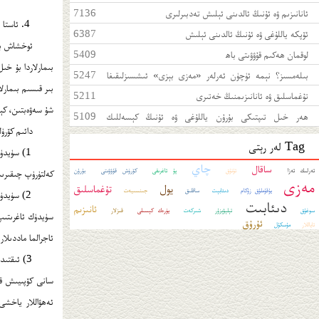
ئانانىزىم ۋە ئۇنىڭ ئالدىنى ئېلىش تەدبىرلىرى
7136
4. ئاستا خاراكتېرلىك مەزى بېزى ياللۇغىنىڭ كىلىنىكىلىق ئىپادىلىرى قايسىلار؟
ئۆپكە ياللۇغى ۋە ئۇنىڭ ئالدىنى ئېلىش
6387
ئوخشاش بول
لوقمان ھەكىم قۇۋۋىتى باھ
5409
بىمارلاردا بۇ خى
بىلەمسىز؟ نېمە ئۈچۈن ئەرلەر «مەزى بېزى» ئىشسىزلىقىغا
5247
بىر قىسىم بىمارل
بەرداشلىق بېرەلمەيدۇ؟
تۇغماسلىق ۋە ئانانىزىمنىڭ خەتىرى
5211
شۇ سەۋەبتىن، كېس
ھەر خىل تىپتىكى بۇرۇن ياللۇغى ۋە ئۇنىڭ كېسەللىك
5109
دائىم كۆرۈل
ئالامەتلىرى
Tag لەر رېتى
1) سۈيد
چاي
ساقال
ئەرلىك ئەزا
ئۇتۇق
پۇ ئاغرىقى
كۆرۈش قۇۋۋىتى
بۇرۇن
كەلتۈرۈپ چىقىرىش
مەزى
يول
تۇغماسلىق
يۇقۇملۇق زۇكام
دىئابېت
ساقلىق
جىنسىيەت
2) سۈيد
دىئابىت
ئانىزىم
سوغۇق
تېلېۋېزۇر
شىركەت
يۈرەك كېسىلى
قىزلار
سۈيدۈك ئاغرىتىپ
ئۇرۇق
ئاياللار
مۇسكۇل
ئاجرالما ماددىلا
3) ئىقتى
سانى كۆپىيىش قا