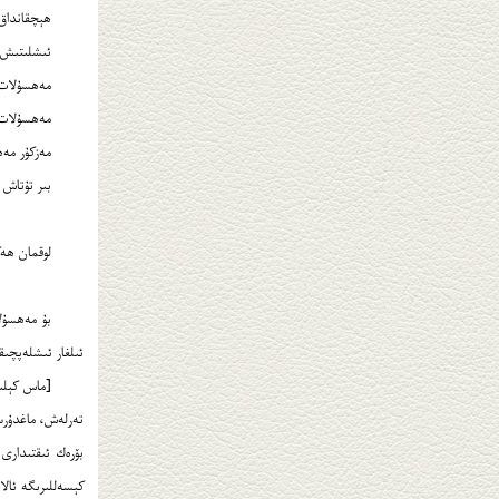
ھېچقانداق 
ئىشلىتىش ئۇسۇلى: ھەر كۈنى 3 قېتىم،
مەھسۇلات سېتىۋ
مەھسۇلات 
مەزكۇر مەھسۇلاتنىڭ بىر قېپى 10 كۈن يېتىدىغان بولۇپ، مەھسۇ
بىر تۇتاش باھ
لوقمان ھەك
بۇ مەھسۇلات
ئىلغار ئىشلەپچىق
[ماس كېلىد
تەرلەش، ماغدۇرس
بۆرەك ئىقتىدارى
كېسەللىرىگە ئالا