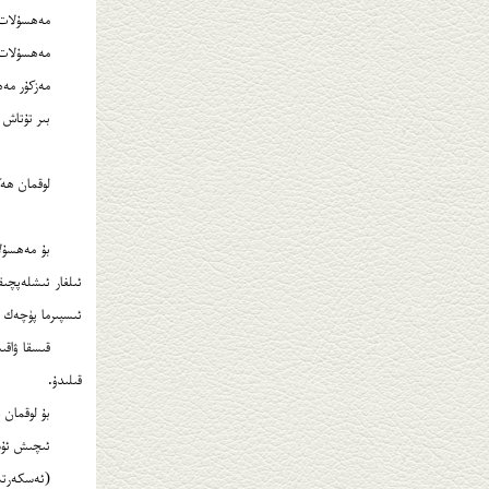
مەھسۇلات سېتىۋ
مەھسۇلات 
مەزكۇر مەھسۇلاتنىڭ بىر قېپى 12 كۈن يېتىدىغان بولۇپ، مەھسۇ
بىر تۇتاش باھ
لوقمان ھەك
بۇ مەھسۇلات
ئىلغار ئىشلەپچى
ئىسپىرما پۈچەك ب
قىسقا ۋاقى
قىلىدۇ.
بۇ لوقمان 
ئىچىش ئۇسۇلى: ھەر كۈنى 1 
(ئەسكەرتىش: دەسلەپ ئىستېما