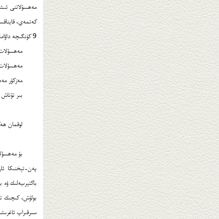
مەھسۇلاتنى ئىشل
9 كۈنگىچە داۋاملىشىشى مۇمكىن، شۇڭا كەڭ ئىستېمالچىلارنىڭ بۇ نۇقتىغا ئالاھىدە دىققەت قىلىشىنى ئۈمىد قىلىمىز.
مەھسۇلات سېتىۋ
مەھسۇلات 
مەزكۇر مەھسۇلاتنىڭ بىر قېپى 36 كۈن يېتى
بىر تۇتاش باھ
لوقمان ھەك
بۇ مەھسۇلات
پەن-تېخنىكا ئار
باكتېرىيەلىك ۋە
بولۇش، كىچىك ت
سىرقىراپ ئاغرىشقا