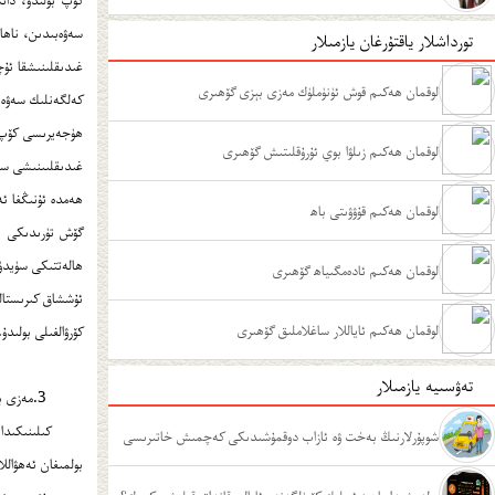
سەۋەبىدىن، ناھا
تورداشلار ياقتۇرغان يازمىلار
غىدىقلىنىشقا ئۇچ
لوقمان ھەكىم قوش ئۈنۈملۈك مەزى بېزى گۆھىرى
كەلگەنلىك سەۋەب
لوقمان ھەكىم زىلۋا بوي ئۇرۇقلىتىش گۆھىرى
غىدىقلىىنىشى سە
ھەمدە ئۇنىڭغا ئە
لوقمان ھەكىم قۇۋۋىتى باھ
گۆش تۈرىدىكى يې
ھالەتتىكى سۈيدۈك
لوقمان ھەكىم ئادەمگىياھ گۆھىرى
ئۇششاق كىرىستالل
لوقمان ھەكىم ئاياللار ساغلاملىق گۆھىرى
كۆرۋالغىلى بولىدۇ.
تەۋسىيە يازمىلار
3.مەزى بېزى سۇيۇقلۇقىنى تەكشۈرگەندە ئاق قان ھۈجەيرىسى كۆپ بولمىسا ئاستا خاراكتېرلىك مەزى بېزى ياللۇغى دەپ ھۆكۈم قىلىشقا بولامدۇ بولمامدۇ؟
كىلىنىكىدا 
شوپۇرلارنىڭ بەخت ۋە ئازاب دوقمۇشىدىكى كەچمىش خاتىرىسى
بولمىغان ئەھۋالل