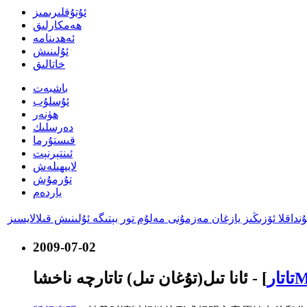
ئۇتۇقلىرىمىز
ھەمكارلىق
ئەھدىنامە
ئۇلىنىش
خاتالىق
باشبەت
ئۇسلۇب
ھۈنەر
دەرسلىك
قىستۇرما
ئىنتېرنېت
لايىھىلەش
تۇرمۇش
ياردەم
2009-07-02
MT
- [
ئانا تىل(تۇغان تىل) تاتارچە ناخشا