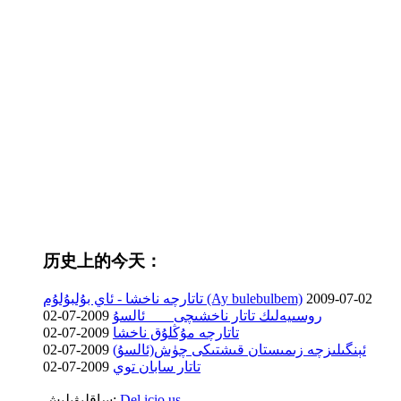
历史上的今天：
2009-07-02
تاتارچە ناخشا - ئاي بۇلبۇلۇم (Ay bulebulbem)
روسىيەلىك تاتار ناخشىچى ___ ئالسۇ
2009-07-02
تاتارچە مۇڭلۇق ناخشا
2009-07-02
ئېنگىلىزچە زىمىستان قىشتىكى چۈش(ئالسۇ)
2009-07-02
تاتار سابان توي
2009-07-02
Del.icio.us
ساقلىۋېلىش: