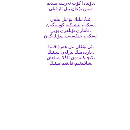
دۇنيادا كۆپ نەرسە بىلدىم،
سىن تۇغان تىل ئارقىلى.
ئىڭ ئىلىك بۇ تىل بىلەن،
ئەنكەم بىشىكتە كۈيلەگەن.
ئاننارى تۈنلەرى بويى ،
ئەنكەم خىكەيەت سۈيلەگەن.
ئى تۇغان تىل ھەرۋاقىتتا،
ياردەمىڭ بىرلەن سېنىڭ .
كىچىكنەدەن ئاڭلا شىلغان،
شاتلىغىم،قايغىم مېنىڭ.