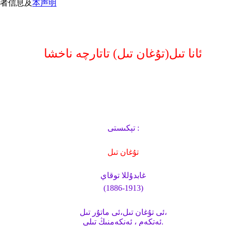
者信息及
本声明
ئانا تىل(تۇغان تىل) تاتارچە ناخشا
تېكىستى :
تۇغان تىل
غابدۇللا توقاي
(1886-1913)
ئى تۇغان تىل،ئى ماتۇر تىل،
ئەتكەم ، ئەنكەمنىڭ تىلى.