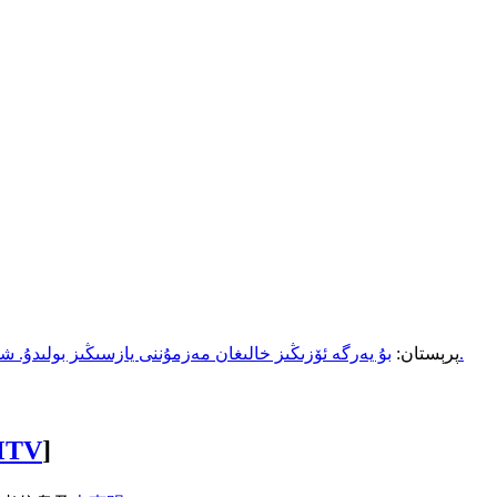
بۇ يەرگە ئۆزىڭىز خالىغان مەزمۇننى يازسىڭىز بولىدۇ. شۇنداقلا ئۆزىڭىز يازغان مەزمۇنى مەلۇم تور بېتىگە ئۇلىنىش قىلالايسىز.
پرېستان:
]
تاتارV