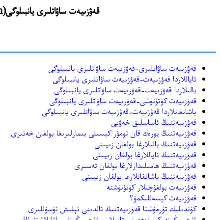
قەۋزىيەت ساۋاتلىرى يانبىلوگى(kawziyat.yanbilog.com) نىڭ https://archive.org دىن ئەسلىگە كەلتۈرۈلگەن يازمىلىرى
قەۋزىيەت ساۋاتلىرى-قەۋزىيەت ساۋاتلىرى يانبىلوگى
ئاياللاردا قەۋزىيەت-قەۋزىيەت ساۋاتلىرى يانبىلوگى
بالىلاردا قەۋزىيەت-قەۋزىيەت ساۋاتلىرى يانبىلوگى
قەۋزىيەت كۈتۈنۈشى-قەۋزىيەت ساۋاتلىرى يانبىلوگى
ياشانغانلاردا قەۋزىيەت-قەۋزىيەت ساۋاتلىرى يانبىلوگى
قەۋزىيەتنىڭ ئاساسلىق خەۋپى
قەۋزىيەتنىڭ يۈرەك قان تومۇر كېسىلى بىمارلىرىغا بولغان خەتىرى
قەۋزىيەتنىڭ بالىلارغا بولغان زىيىنى
قەۋزىيەتنىڭ ئاياللارغا بولغان زىيىنى
قەۋزىيەتنىڭ ھامىلىدارلارغا بولغان تەسىرى
قەۋزىيەتنىڭ ياشانغانلارغا بولغان زىيىنى
قەۋزىيەت بولغۇچىلار كۈتۈنۈشتە
قەۋزىيەت كېسەللىكمۇ؟
كۈندىلىك تۇرمۇشتا قەۋزىيەتنىڭ ئالدىنى ئېلىش ئۇسۇللىرى
ئۈچىيىڭىزدىكى زەھەرنى تازىلاپ, ئۈچىيىڭىزنى راۋانلاشتۇرۇڭ