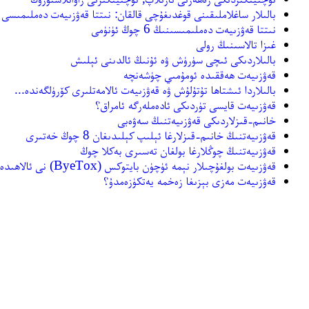
بالىلار ساغلاملىقىنى قوغدىغۇچى قالقان: نىتتا قەۋزىيەت دەملىمىسى
نىتتا قەۋزىيەت دەملىمىسىنىڭ 6 چوڭ ئۈنۈمى
غىزا تالاسىنىڭ رولى
بالىلاردىكى ئىچى سۈرۈش ۋە ئۇنىڭ ئالدىنى ئېلىش
قەۋزىيەت ھەققىدە ئومۇمىي چۈشەنچە
بالىلاردا ئىشتاھا تۇتۇلۇش ۋە قەۋزىيەت ئالامەتلىرى كۆرۈلگەندە...
قەۋزىيەت قايسى تۈردىكى ئادەملەرگە ئامراق؟
خانىم-قىزلاردىكى قەۋزىيەتنىڭ سەۋەبى
قەۋزىيەتنىڭ خانىم-قىزلارغا ئېلىپ كېلىدىغان 8 چوڭ خەتىرى
قەۋزىيەتنىڭ چوڭلارغا بولغان تەسىرى بەكلا چوڭ
قەۋزىيەت بولغۇچىلار نېمە ئۈچۈن بايتوكس (ByeTox) نى ئالاھىدە ياخشى كۆرۈپ قالىدۇ؟
قەۋزىيەت مەزى بېزىغا زەخمە يەتكۈزەمدۇ؟