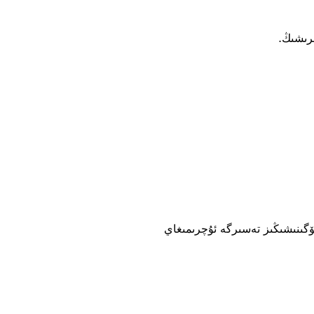
ىرىشىڭ.
ۆگىنىشىڭىز تەسىرگە ئۇچرىمىغاي