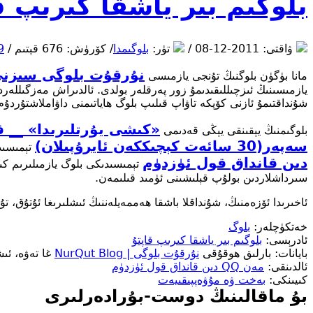
بلوگىم بىر ياشقا كىرىپ ق
ۋاقتى: 2011-12-08 /
تۈر:
بلوگىمدا
/ كۆرۈش: 676 قېتىم /
29 
نۇرقۇت بلوگى سىزنى
مانا بۈگۈن بلوگنىڭ تۇنجى يازمىسى
يازمىسىنىڭ ئىزچىللىقىدىمۇ زور پەرقلەر بولدى. ئالدىراش مەزگىللەرد
شۇنداقتىمۇ ئازنى كۆپكە تاۋاپ قىلىپ بلوگ ھاياتىمنى داۋاملاشتۇردۇم
«كىشى يۇرتلىرىدا» __ 
بلوگىمنىڭ يېقىنقى يېڭى قەدىمى
سەپەر(30 سائەت كېچىككەن ئايرۇپىلان)
تېمىسىد
دىن قانداق قول ئۈزدۈم
تېمىسىدىكى بلوگ يازمىلىرىم كى
سىرداشلاردىن بولۇپ قېلىشىنى ئۈمىد قىلىمەن.
ئاخىرىدا ئۆزەمنىڭ، شۇنداقلا باشقا ھەممەيلەننىڭ ئىشلىرىغا ئۇتۇق، 
خەتكۈچلەر:
بلوگ
ئادرېسى:
بلوگىم بىر ياشقا كىرىپ قاپتۇ
بايانات: بارلىق ھوقۇقى
نۇرقۇت بلوگى | NurQut Blog
غا تەۋە، ئى
ئالدىنقى:
مەن QQ دىن قانداق قول ئۈزدۈم
كىيىنكى:
بەخت ۋە مۇۋەپپىقىيەت
بۇ ماقالىنىڭ دوست-بۇرادەرلىرى