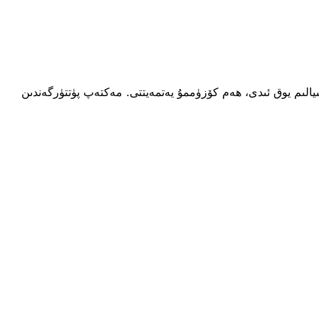
يالىم يوق ئىدى، ھەم كۆزۈممۇ يەتمەيتتى. مەكتەپ پۈتتۈرگەندىن