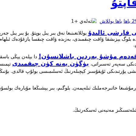
اپتۇ
باھا
باھا يوللاش
 قارشى ئالىدۇ
يوللانغىنىغا نەق بىر يىل بوپتۇ. بۇ بىر يىل 
ە بلوگ يېزىشقا ۋاقت چىقمىدى، بەزىدە ۋاقت چىقسا يازغۇدەك ئىلھام ت
.
قەدەم مۇشۇ يەردىن باشلانسۇن!
دا بېلەن يېڭى باسق
بۈگۈن يەنە كۈن چىقمىدى
ىكى سەپەر تەسىراتى،
تېمىسى
شى يۇرتىدىكى ئۇيقۇسىز كېچىلەرنىڭ ئەسلىمىسى بولۇپ قالدى. بۇنىڭدى
تۇرمۇشىغا خاتىرجەملىك تىلەيمەن. بلوگىم، بىر يېشىڭغا مۇبارەك بولسۇ
شلەتسىڭىز مەنبەنى ئەسكەرتىڭ.