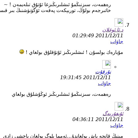
رەھمەت، سىزنىڭمۇ ئىشلىرىڭىزغا ئۇتۇق تىلەيمەن ! ~
خاتىرجەم بولۇڭ، توربېكەت پەقەت ئۆگۈنۈشنىڭ بىر قىس
د.ئا.ئوغلان
2011/12/11 01:29:49
جاۋاب
مۇبارەك بولسۇن ! ئىشلىرىڭىز ئۇتۇقلۇق بولغاي !
نۇرقۇت
2011/12/11 19:31:45
جاۋاب
رەھمەت، سىزنىڭمۇ ئىشلىرىڭىز ئوڭۇشلۇق بولغاي
ئۇيغۇربەگ
2011/12/11 04:36:11
جاۋاب
مېنىڭ قانچە ياش بولغاندۇ…ئەمما بلوگ بولغان ياخشى زادى