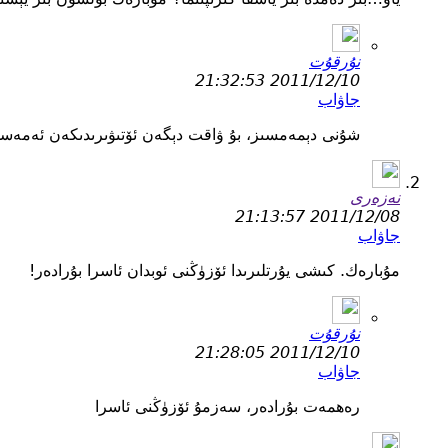
نۇرقۇت
2011/12/10 21:32:53
جاۋاب
شۇنى دېمەمسىز، بۇ ۋاقت دېگەن ئۆتىۋىرىدىكەن ئەمەس
نەزەرى
2011/12/08 21:13:57
جاۋاب
مۇبارەك. كىشى يۇرتلىرىدا ئۆزۈڭنى ئوبدان ئاسرا بۇرادەر!
نۇرقۇت
2011/12/10 21:28:05
جاۋاب
رەھمەت بۇرادەر، سەزمۇ ئۆزۈڭنى ئاسرا