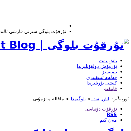
نۇرقۇت بلوگى سىزنى قارشى ئالىدۇ
باش بەت
تۇرمۇش دولقۇنلىرىدا
تېمىسىز
قەلەم تىنىقلىرى
كىشى يۇرتلىرىدا
قاپىقىم
ئورنىڭىز:
باش بەت
>
بلوگىمدا
> ماقالە مەزمۇنى
نۇرقۇت دۇنياسى
RSS
مەن كىم