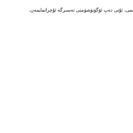
مى، ئۇنى دەپ ئۆگۈنۈشۈمنى تەسىرگە ئۇچراتمايمەن.