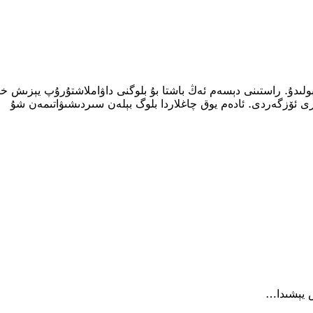
لىدۇ. راستىنى دېسەم ئەڭ باشتا بۇ بلوگنى داۋاملاشتۇرۇپ يېزىش خى
رى ئۆزگەردى. ئادەم يوق چاغلاردا بلوگ بېلەن سىردىشىۋاتىمەن شۇ
ش يېشىدا…