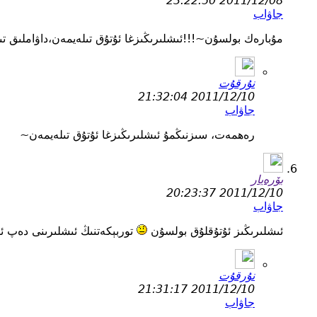
2011/12/08 23:22:50
جاۋاب
مۇبارەك بولسۇن~!!!ئىشلىرىڭىزغا ئۇتۇق تىلەيمەن،داۋاملىق ت
نۇرقۇت
2011/12/10 21:32:04
جاۋاب
رەھمەت، سىزنىڭمۇ ئىشلىرىڭىزغا ئۇتۇق تىلەيمەن~
بۆرەيار
2011/12/10 20:23:37
جاۋاب
ئىشلىرىڭىز ئۇتۇقلۇق بولسۇن
توربېكەتنىڭ ئىشلىرىنى دەپ ئ
نۇرقۇت
2011/12/10 21:31:17
جاۋاب