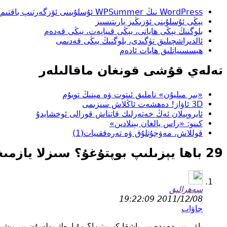
WordPress نىڭ WPSummer ئۇسلۇبىنى ئۆزگەرتىپ باقتىم
يېڭى ئۇسلۇبنى ئۆزىڭىز يارىتىسىز
بلوگنىڭ يېڭى ھاياتى، يېڭى قىياپەت، يېڭى قەدەم
ئالدىراشچىلىق تۈگىدى، بلوگنىڭ يېڭى قەدىمى
ھېسسىياتلىق ھايات ئادەم
تەلەي قۇشى قونغان ماقالىلەر
«بىر مىليۇن» ناملىق ئىتوت ۋە مېنىڭ تويۇم
3D ئاۋاز! دەھشەت ئاڭلاش سىزىمى
ئايروپىلان ئەڭ خەتەرلىك قاتناش قورالى ئوخشايدۇ
كىنو: «راس يالغان بېنلادىن»
قوللاش، مەۋجۇتلۇق ۋە تەرەققىيات(1)
29 باھا يېزىلىپ بوپتۇغۇ؟ سىزلا يازمىغان ئوخشايسىز ...
سەھرالىق
2011/12/08 19:22:09
جاۋاب
ياۋ…بىر دەمدە بىر ياشقا كىرىپتىما؟ مۇبارەك بولسۇن بىر يېشىڭ