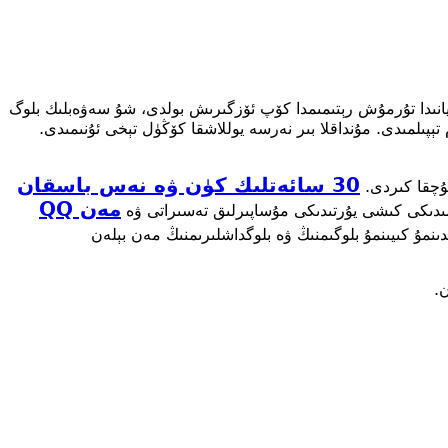
جەريانىدا تۇرمۇش رېتىمىمدا كۆپ ئۆزگىرىش بولدى، شۇ سەۋەبلىك بلوگ
ېپىلمىدى. مۇنداقلا بىر نەرسە يوللاشقا كۆڭۈل تېخى ئۇنىمىدى.
30 سائەتلىك كۈن ۋە نەس باسقان
ۇچقا كىردى.
مەن QQ
دىكى كىشى يۇرتىدىكى مۇساپىرلىق تەسىراتى ۋە
نمۇ كىيىنمۇ بلوگىمنىڭ ۋە بلوگداشلىرىمنىڭ مەن بېلەن
ن.