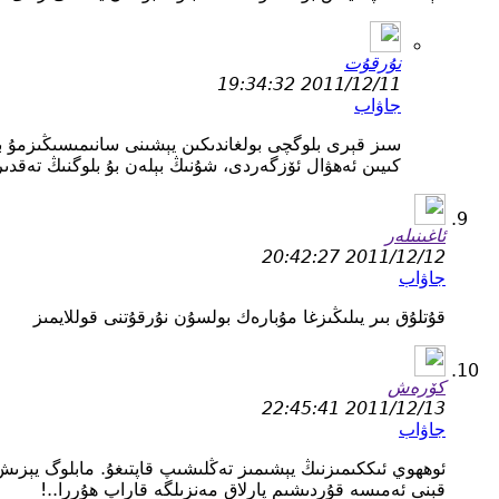
نۇرقۇت
2011/12/11 19:34:32
جاۋاب
سىز قېرى بلوگچى بولغاندىكىن يېشىنى سانىمىسىڭىزمۇ بو
كىيىن ئەھۋال ئۆزگەردى، شۇنىڭ بېلەن بۇ بلوگنىڭ تەقدى
ئاغىنىلەر
2011/12/12 20:42:27
جاۋاب
قۇتلۇق بىر يىلىڭىزغا مۇبارەك بولسۇن نۇرقۇتنى قوللايمىز
كۆرەش
2011/12/13 22:45:41
جاۋاب
ئوھھوي ئىككىمىزنىڭ يېشىمىز تەڭلىشىپ قاپتىغۇ. مابلوگ يېزى
قېنى ئەمىسە قۇردىشىم پارلاق مەنزىلگە قاراپ ھۇررا..!