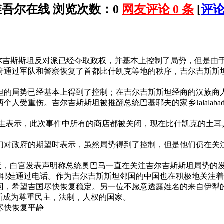
：维吾尔在线 浏览次数：
0
网友评论
0
条
[
评
表示吉尔吉斯斯坦反对派已经夺取政权，并基本上控制了局势，但是
府通过军队和
警察
恢复了首都比什凯克等地的秩序，吉尔吉斯斯
坦的局势已经基本上得到了控制；在吉尔吉斯斯坦经商的
汉族
商
两个人受重伤。吉尔吉斯斯坦被推翻
总统
巴基耶夫的家乡Jalal
yin先生表示，此次事件中所有的商店都被关闭，现在比什凯克的
们对政府的期望时表示，虽然局势得到了控制，但是他们仍在关
民的承诺。
天，白宫发表声明称总统
奥巴马
一直在关注吉尔吉斯斯坦局势的
娃通过电话。作为吉尔吉斯斯坦邻国的中国也在积极地关注着
回，希望吉国尽快恢复稳定。另一位不愿意透露姓名的来自伊犁
斯成为尊重
民主
，法制，人权的国家。
尽快恢复平静