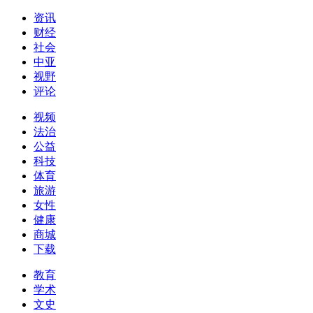
资讯
财经
社会
中亚
视野
评论
视频
法治
公益
科技
体育
旅游
女性
健康
商城
下载
教育
学术
文史