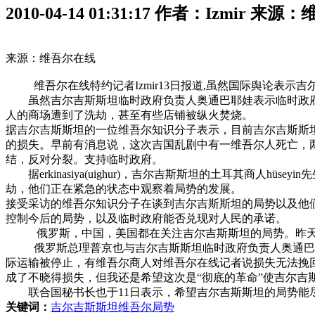
2010-04-14 01:31:17
作者：Izmir 来源
来源：
维吾尔
在线
维吾尔在线
特约记者Izmir13日报道,虽然国际舆论
虽然吉尔吉斯斯坦临时政府负责人奥通巴耶娃表示临时政
人的商场遭到了洗劫，甚至有些店铺被纵火焚烧。
据吉尔吉斯斯坦的一位维吾尔知识分子表示，目前吉尔吉斯斯
的损失。早前有消息说，这次吉国乱剧中有一维吾尔人死亡，
结，反对分裂。支持临时政府。
据erkinasiya(uighur)，吉尔吉斯斯坦的
土耳其
商人hüse
劫，他们正在紧急的状态中观察着局势的发展。
接受采访的维吾尔知识分子在谈到吉尔吉斯斯坦的局势以及他
控制今后的局势，以及临时政府能否兑现对人
俄罗斯，
中国
，美国都在关注吉尔吉斯斯坦的局势。昨
俄罗斯总理普京也与吉尔吉斯斯坦临时政府负责人奥通巴耶
际运输被停止，有维吾尔商人对维吾尔在线记者说损失无法挽
成了不晓得损失，但我还是希望这次是“彻底的革命”使吉尔吉
联合国秘书长也于11日表示，希望吉尔吉斯斯坦的局势能
关键词：
吉尔吉斯斯坦
维吾尔
局势