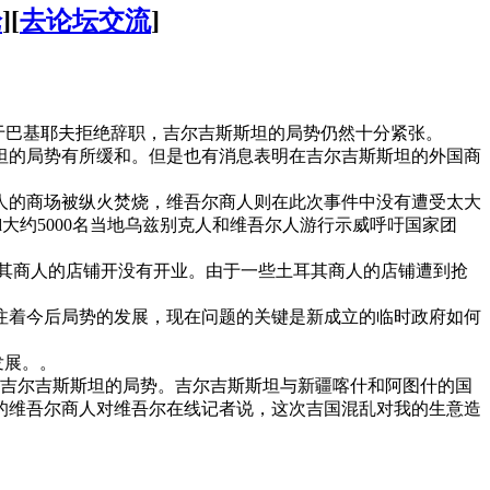
论
][
去论坛交流
]
由于巴基耶夫拒绝辞职，吉尔吉斯斯坦的局势仍然十分紧张。
坦的局势有所缓和。但是也有消息表明在吉尔吉斯斯坦的外国商
人的商场被纵火焚烧，维吾尔商人则在此次事件中没有遭受太大
abad大约5000名当地乌兹别克人和维吾尔人游行示威呼吁国家团
土耳其商人的店铺开没有开业。由于一些土耳其商人的店铺遭到抢
注着今后局势的发展，现在问题的关键是新成立的临时政府如何
发展。。
吉尔吉斯斯坦的局势。吉尔吉斯斯坦与
新疆
喀什和阿图什的国
的维吾尔商人对维吾尔在线记者说，这次吉国混乱对我的生意造