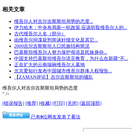
相关文章
维吾尔人对吉尔吉斯斯坦局势的态度...
伊力哈木：中央布局新一轮政策 应该听取维吾尔人的...
古代维吾尔人名（部分）
由维吾尔间谍获刑简谈奸细文化及其它...
2009吉尔吉斯斯坦人口民族结构简况
巴基斯坦维吾尔人努力保护母语及民族身份...
中国支持巴基斯坦维吾尔语言教育，为什么在新疆“不...
正在扩大的云南瑞丽维吾尔人墓地
北京爱知行发布中国城市维吾尔群体人权报告...
【ZAMAN评论】吉尔吉斯斯坦的骚乱
维吾尔人对吉尔吉斯斯坦局势的态度
" />
[错误报告]
[推荐]
[收藏]
[打印]
[关闭]
[返回顶部]
已有
0
位网友发表了看法