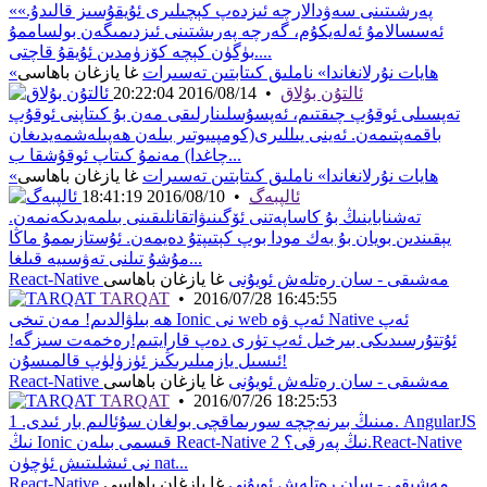
«پەرشىتىنى سەۋدالارچە ئىزدەپ كېچىلىرى ئ‍ۇيقۇسىز قالىدۇ.»
ئەسسالامۇ ئەلەيكۇم، گەرچە پەرىشتىنى ئىزدىمىگەن بولساممۇ
بۈگۈن كېچە كۆزۈمدىن ئۇيقۇ قاچتى....
«ھايات نۇرلانغاندا» ناملىق كىتابتىن تەسىرات
غا يازغان باھاسى
ئالتۇن بۇلاق
•
2016/08/14 20:22:04
تەپسىلى ئوقۇپ چىقتىم، ئەپسۇسلىنارلىقى مەن بۇ كىتاپنى ئوقۇپ
باقمەپتىمەن. ئەينى يىللىرى(كومپىيوتىر بىلەن ھەپىلەشمەيدىغان
چاغدا) مەنمۇ كىتاپ ئوقۇشقا ب...
«ھايات نۇرلانغاندا» ناملىق كىتابتىن تەسىرات
غا يازغان باھاسى
ئالپبەگ
•
2016/08/10 18:41:19
تەشناباينىڭ بۇ كاساپەتنى ئۆگىنىۋاتقانلىقىنى بىلمەيدىكەنمەن.
يېقىندىن بويان بۇ بەك مودا بوپ كېتىپتۇ دەيمەن. ئۇستازىممۇ ماڭا
مۇشۇ تىلنى تەۋسىيە قىلغا...
React-Native مەشىقى - سان رەتلەش ئويۇنى
غا يازغان باھاسى
TARQAT
•
2016/07/28 16:45:55
ھە بىلۋالدىم! مەن تىخى Ionic نى web ئەپ ۋە Native ئەپ
ئۇتتۇرسىدىكى بىرخىل ئەپ تۈرى دەپ قارايتىم!رەخمەت سىزگە!
ئىسىل يازمىلىرىڭىز ئ‍ۈزۈلۈپ قالمىسۇن!
React-Native مەشىقى - سان رەتلەش ئويۇنى
غا يازغان باھاسى
TARQAT
•
2016/07/26 18:25:53
مىنىڭ بىرنەچچە سورىماقچى بولغان سۇئالىم بار ئىدى. 1. AngularJS
نىڭ Ionic قىسمى بىلەن React-Native نىڭ پەرقى؟ 2.React-Native
نى ئىشلىتىش ئۈچۈن nat...
React-Native مەشىقى - سان رەتلەش ئويۇنى
غا يازغان باھاسى