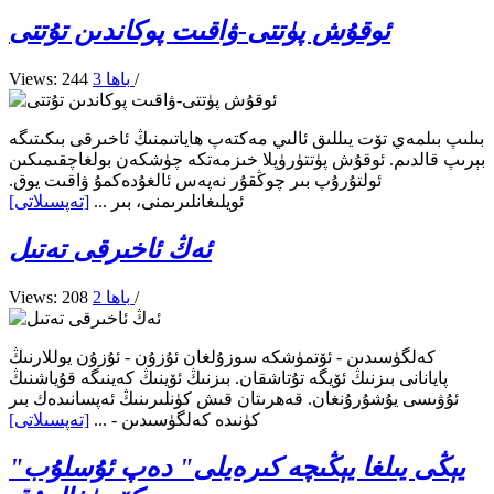
ئوقۇش پۈتتى-ۋاقىت پوكاندىن تۇتتى
/
3 باھا
Views: 244
بىلىپ بىلمەي تۆت يىللىق ئالىي مەكتەپ ھاياتىمنىڭ ئاخىرقى بىكىتىگە
بېرىپ قالدىم. ئوقۇش پۈتتۈرۈپلا خىزمەتكە چۈشكەن بولغاچقىمىكىن
ئولتۇرۇپ بىر چوڭقۇر نەپەس ئالغۇدەكمۇ ۋاقىت يوق.
ئويلىغانلىرىمنى، بىر ...
[تەپسىلاتى]
ئەڭ ئاخىرقى تەتىل
/
2 باھا
Views: 208
كەلگۈسىدىن - ئۆتمۈشكە سوزۇلغان ئۇزۇن - ئۇزۇن يوللارنىڭ
پايانانى بىزنىڭ ئۆيگە تۇتاشقان. بىزنىڭ ئۆينىڭ كەينىگە قۇياشنىڭ
ئۇۋىسى يۇشۇرۇنغان. قەھرىتان قىش كۈنلىرىنىڭ ئەپسانىدەك بىر
كۈنىدە كەلگۈسىدىن - ...
[تەپسىلاتى]
"يېڭى يىلغا يېڭىچە كىرەيلى" دەپ ئۇسلۇب