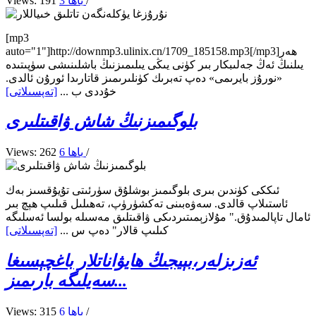
/
3 باھا
Views: 191
[mp3
auto="1"]http://downmp3.ulinix.cn/1709_185158.mp3[/mp3]ھەر
يىلنىڭ ئەڭ جەلىبكار بىر كۈنى يىڭى يىلىمىزنىڭ باشلىنىشى سۈپىتىدە
«نورۇز بايرىمى» دەپ تەبرىك كۈنلىرىمىز قاتارىدا ئورۇن ئالدى.
خۇددى ب ...
[تەپسىلاتى]
بلوگىمىزنىڭ شاش ۋاقىتلىرى
/
6 باھا
Views: 262
ئىككى كۈندىن بىرى بلوگىمىز بوشلۇق سۈرئىتى تۇيۇقسىز بەك
ئاستىلاپ قالدى. سەۋەبىنى تەكشۈرۈپ، تەھىلىل قىلىپ ھېچ بىر
ئامال تاپالمىدۇق." مۇلازېمىتىردىكى ۋاقىتلىق مەسىلە بولسا ئەسلىگە
كىلىپ قالار" دەپ س ...
[تەپسىلاتى]
ئەزىزلەر،بېيجىڭ ھايۋاناتلار باغچېسىغا
سەيلىگە بارىمىز...
/
6 باھا
Views: 315