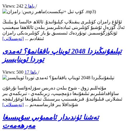
/
2 باھا
Views: 242
ئۇلۇغ رامزان كۈنلىرى يىقىنلاپ كېلىۋاتىدۇ. ئاللاھ خالىسا بۇ يىلنىڭ
ئەڭ گۈزەل ئۇشبۇ كۈنلىرىنى ئىبادەتلىرىمىز بىلەن ئاللاھقا سېغىنىپ
ئۆتكۈزگۈسىمىز. تونۇردەك ئىسسىق بۇ ياز كۈنلىرىدىكى رامزان
ئىتقادىم ...
[تەپسىلاتى]
تېلىفۇنىڭىزدا 2048 ئويناپ باققانمۇ؟ ئەمدى
توردا ئوينايسىز
/
17 باھا
Views: 500
مۇئەللىم زوق - شوخ بىلەن دەرىس سۆزلەۋاتسا نۇرغۇن
ساۋاقداشلىرىم تىلىفۇنىغا دۈمچىيىپ، زىرىكمەي - تىرىكمەي بىر
ئىشلارنى قىلىۋاتىدۇ. قىزىقسىنىپ بىرسىنىڭ تىلىفۇنىغا ئوغۇرلىقچە
شۇنداقلا بىر قارىماسمەنم ...
[تەپسىلاتى]
تەشنا ئۈندىدار ئاممىۋىي سۇپىسىغا
مەرھەمەت