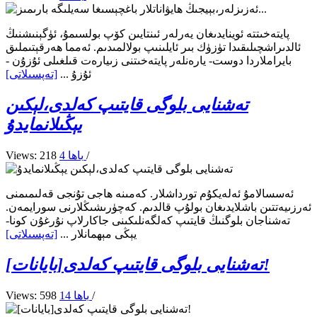
پايتەخىتتە ئوينايدىغان يەرلەر ئىنتايىن كۆپ بولسىمۇ، ئۈگېنىشنىڭ
ئالدىراشچىلىقىدا تۈزۈك بىر ئايلىنىپ بولالمىدىم. ئەمما ھەرقېتىملىق
بايراملاردا دوست- يارەنلەر پايتەخىتنى زىيارەت قىلغىلى ئۇزۇن -
ئۇزۇ ...
[تەپسىلاتى]
تەشنايى بلوگى قايتىپ كەلدى،لېكىن
يېڭىلانمايدۇ
/
4 باھا
Views: 218
ئەسسالامۇ ئەلەيكۇم تورداشلار. كەمىنە ھاجى تۇنجى قەلىمىمنى
ئەرزىيەتتىن باشلايدىغان بولۇپ قالدىم. كەچۈرىشىڭلارنى سورايمەن.
تەشناجان بلوگنىڭ قايتىپ كەلگەنلىكىنى جاكارلاپ نۇرغۇن كونا-
يېڭى مېھمانلار ...
[تەپسىلاتى]
[بايانات]تەشنايى بلوگى قايتىپ كەلدى!
/
14 باھا
Views: 598