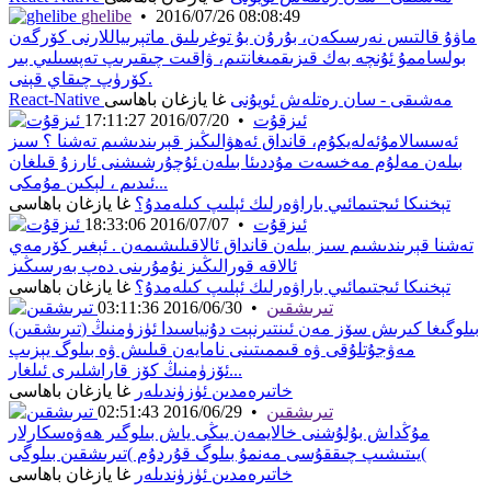
ghelibe
•
2016/07/26 08:08:49
ماۋۇ قالتىس نەرسىكەن، بۇرۇن بۇ توغرىلىق ماتېرىياللارنى كۆرگەن
بولساممۇ ئۇنچە بەك قىزىقمىغانتىم، ۋاقىت چىقىرىپ تەپسىلىي بىر
كۆرۈپ چىقاي قېنى.
React-Native مەشىقى - سان رەتلەش ئويۇنى
غا يازغان باھاسى
ئىزقۇت
•
2016/07/20 17:11:27
ئەسسالامۇئەلەيكۇم، قانداق ئەھۋالىڭىز قېرىندىشىم تەشنا ؟ سىز
بىلەن مەلۇم مەخسەت مۇددىئا بىلەن ئۇچۇرشىشنى ئارزۇ قىلغان
ئىدىم ، لېكىن مۇمكى...
تېخنىكا ئىجتىمائىي باراۋەرلىك ئېلىپ كىلەمدۇ؟
غا يازغان باھاسى
ئىزقۇت
•
2016/07/07 18:33:06
تەشنا قېرىندىشىم سىز بىلەن قانداق ئالاقىلىشىمەن . ئېغىر كۆرمەي
ئالاقە قورالىڭىز نۇمۇرىنى دەپ بەرسىڭىز
تېخنىكا ئىجتىمائىي باراۋەرلىك ئېلىپ كىلەمدۇ؟
غا يازغان باھاسى
تىرىشقىن
•
2016/06/30 03:11:36
(تىرىشقىن) بىلوگىغا كىرىش سۆز مەن ئىنتىرنېت دۇنياسىدا ئۈزۈمنىڭ
مەۋجۇتلۇقى ۋە قىممىتىنى نامايەن قىلىش ۋە بىلوگ ﻳﯧﺰﯨﭗ
ﺋﯚﺯۈمنىڭ ﻛﯚﺯ ﻗﺎﺭﺍﺷﻠﯩﺮﻯ ﺋﯩﻠﻐﺎﺭ...
خاتىرەمدىن ئۈزۈندىلەر
غا يازغان باھاسى
تىرىشقىن
•
2016/06/29 02:51:43
مۇڭداش بۇلۇشنى خالايمەن يىڭى ياش بىلوگىر ھەۋەسكارلار
يىتىشىپ چىققۇسى مەنمۇ بىلوگ قۇردۇم )تىرىشقىن بىلوگى(
خاتىرەمدىن ئۈزۈندىلەر
غا يازغان باھاسى