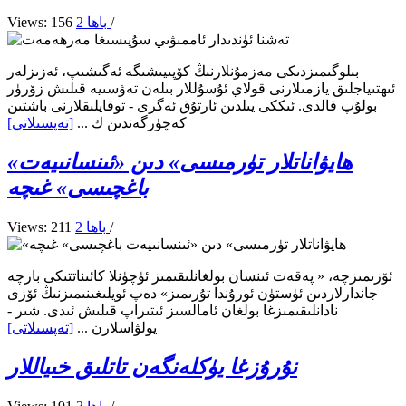
/
2 باھا
Views: 156
بىلوگىمىزدىكى مەزمۇنلارنىڭ كۆپىيىشىگە ئەگىشىپ، ئەزىزلەر
ئىھتىياجلىق يازمىلارنى قولاي ئۇسۇللار بىلەن تەۋسىيە قىلىش زۆرۈر
بولۇپ قالدى. ئىككى يىلدىن ئارتۇق ئەگرى - توقايلىقلارنى باشتىن
كەچۈرگەندىن ك ...
[تەپسىلاتى]
«ھايۋاناتلار تۈرمىسى» دىن «ئىنسانىيەت
باغچىسى» غىچە
/
2 باھا
Views: 211
ئۆزىمىزچە، « پەقەت ئىنسان بولغانلىقىمىز ئۈچۈنلا كائىناتتىكى بارچە
جاندارلاردىن ئۈستۈن ئورۇندا تۇرىمىز» دەپ ئويلىغىنىمىزنىڭ ئۆزى
نادانلىقىمىزغا بولغان ئامالسىز ئىتىراپ قىلىش ئىدى. شىر -
يولۋاسلارن ...
[تەپسىلاتى]
نۇرۇزغا يۈكلەنگەن تاتلىق خىياللار