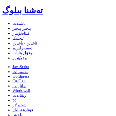
تەشنا بىلوگ
باشبەت
پىچىر-پىچىر
كىتابخۇمار
تېخنىكا
تاغدىن - باغدىن
ئەسەرلىرىم
ئوقۇل ھايات
مۇلاھىزە
JavaScript
تەسىرات
wordpress
C#/C++
مائارىپ
Windows8
رىقابەت
pc
شىئېرلار
قۇتادغۇبىلىك
ناخشا