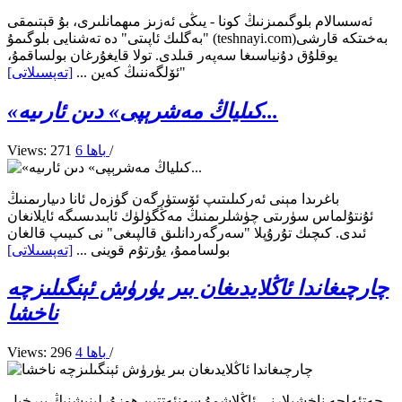
ئەسسالام بلوگىمىزنىڭ كونا - يىڭى ئەزىز مىھمانلىرى، بۇ قېتىمقى
"بەگلىك ئاپىتى" دە تەشنايى بلوگىمۇ (teshnayi.com)بەخىتكە قارشى
يوقلۇق دۇنياسىغا سەپەر قىلدى. تولا قايغۇرغان بولساقمۇ،
"ئۆلگەننىڭ كەين ...
[تەپسىلاتى]
«كىلياڭ مەشرېپى» دىن ئارىيە...
/
6 باھا
Views: 271
باغرىدا مېنى ئەركىلىتىپ ئۆستۈرگەن گۈزەل ئانا دىيارىمنىڭ
ئۇنتۇلماس سۈرىتى چۈشلرىمنىڭ مەڭگۈلۈك ئابىدىسىگە ئايلانغان
ئىدى. كىچىك تۇرۇپلا "سەرگەردانلىق قالپىغى" نى كىيىپ قالغان
بولساممۇ، يۇرتۇم قوينى ...
[تەپسىلاتى]
چارچىغاندا ئاڭلايدىغان بىر يۈرۈش ئېنگىلىزچە
ناخشا
/
4 باھا
Views: 296
چەتئەلچە ناخشىلارنى ئاڭلاشمۇ سەنئەتتىن ھوزۇرلىنىشنىڭ بىرخىل