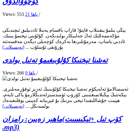
كۆچۈۋالدۇق
/
21 باھا
Views: 553
يېڭى يىلمۇ يىقىنلاپ قاپتۇ! قاراپ باقسام يەنىلا ئاددىيلىق ئىچىدىكى
مۇكەممەللىك ئەڭ جەلىبكار بولىدىكەن. كۇلۇبنى تېخىمۇ يىنىك،
ئاددىي ياساپ، مەزمۇنلىرىغا بەكرەك كۈچەيلى دېگەن مەقسەتتە
بۇرۇنقى ئۇسلۇب ...
[تەپسىلاتى]
تەشنا تېخنىكا كۇلۇبىغىمۇ تەتىل بولدى
/
9 باھا
Views: 266
ئەسسالامۇ ئەلەيكۇم تەشنا تېخنىكا كۇلۇبىنىڭ ئەزىز ئوقۇرمەنلىرى.
بېكەتنىڭ يېڭىلانمىغىنىنى كۆرۈپ ئۈمىدسىزلەندىڭلارمۇ ياكى ئايەم،
ھېيىت خۇشاللىقىدا تېخى بىزنىڭ بۇ غېرىبانە كەپىنى يوقلىغىدەك
بولمىدىڭل ...
[تەپسىلاتى]
ماھىر زەيىن: رامزان(كۆپ تىل +تېكىسىت
.mp3)