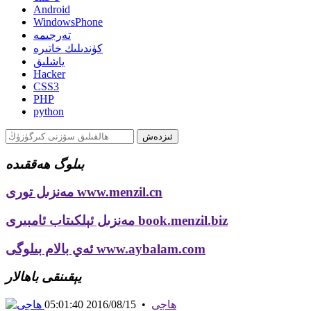
Android
WindowsPhone
تەرجىمە
كۈندىلىك خاتىرە
ياشلىق
Hacker
CSS3
PHP
python
بىلوگ ھەققىدە
مەنزىل تورى www.menzil.cn
مەنزىل ئېلكىتاب ئامبىرى book.menzil.biz
ئەي بالام بىلوگى www.aybalam.com
يېقىنقى باھالار
ھاجى
•
2016/08/15 05:01:40