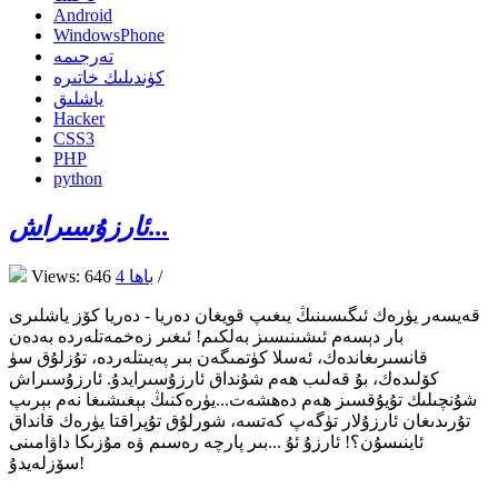
Android
WindowsPhone
تەرجىمە
كۈندىلىك خاتىرە
ياشلىق
Hacker
CSS3
PHP
python
ئارزۇسىراش...
/
4 باھا
Views: 646
قەيسەر يۈرەك ئىگىسىنىڭ يىغىپ قويغان دەريا - دەريا كۆز ياشلىرى
بار دېسەم ئىشىنىسىز بەلكىم! ئىغىر زەخمەتلەردە بەدەن
قانسىرىغاندەك، ئەسلا كۈتمىگەن بىر پەيىتلەردە، تۇزلۇق سۈ
كۆلىدەك، بۇ قەلىب ھەم شۇنداق ئارزۇسىرايدۇ. ئارزۇسىراش
شۇنچىلىك تۇيۇقسىز ھەم دەھشەت...يۈرەكنىڭ بېغىشىغا نەم بېرىپ
تۇرىدىغان ئارزۇلار تۈگەپ كەتسە، شورلۇق تۇپراقتا يۈرەك قانداق
ئاينىسۇن؟! ئارزۇ ئۇ ...بىر پارچە رەسىم ۋە مۇزىكا داۋامىنى
سۆزلەيدۇ!