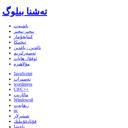
تەشنا بىلوگ
باشبەت
پىچىر-پىچىر
كىتابخۇمار
تېخنىكا
تاغدىن - باغدىن
ئەسەرلىرىم
ئوقۇل ھايات
مۇلاھىزە
JavaScript
تەسىرات
wordpress
C#/C++
مائارىپ
Windows8
رىقابەت
pc
شىئېرلار
قۇتادغۇبىلىك
ناخشا