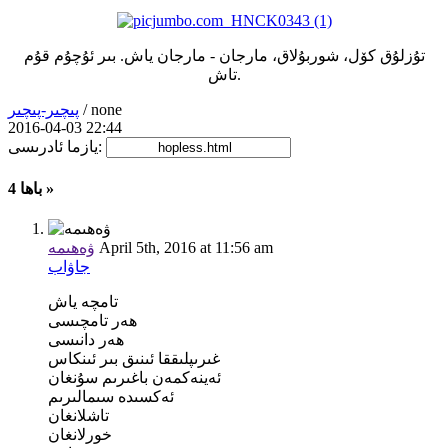
تۇزلۇق كۆل، شوربۇلاق، مارجان - مارجان ياش. بىر ئۇچۇم قۇم
تاش.
/ none
پىچىر-پىچىر
2016-04-03 22:44
يازما ئادرىسى:
4 باھا »
April 5th, 2016 at 11:56 am
ۋەھىمە
جاۋاب
تامچە ياش
ھەر تامچىسى
ھەر دانىسى
غىرىپلىققا ئىنىق بىر ئىنكاس
ئەينەكمەن باغىرىم سۇنغان
ئەكسىدە سىمالىرىم
تاشلانغان
خورلانغان