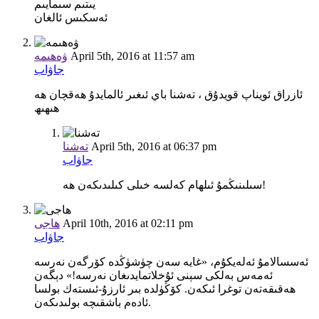
يىتىم سىمايىم
ئەسكىس ئالغان
April 5th, 2016 at 11:57 am
ۋەھىمە
جاۋاب
ئازراق ئويناپ قويدۇق ، تەشنا باي ئىغىر ئالمايدۇ ھەقچان ھە
ھىھىھ
April 5th, 2016 at 06:37 pm
تەشنا
جاۋاب
سىلىنىڭمۇ ئىلھام كەلسە خىلى كىلىدىكەن ھە!
April 10th, 2016 at 02:11 pm
ھاجى
جاۋاب
ئەسسالامۇ ئەلەيكۇم، «غايە سەن چۈشۈڭدە كۆرگەن نەرسە
ئەمەس بەلكى سېنى ئۇخلاتمايدىغان نەرسە!» دېگەن
ھەقىقەتەن توغرا ئىكەن. كۆڭۈلدە بىر ئارزۇ-ئىستەك بولسا
ئادەم باشقىچە بولىدىكەن.