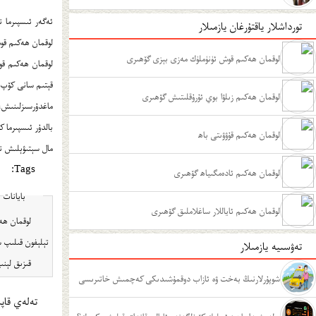
ئەگەر ئىسپىرما 
تورداشلار ياقتۇرغان يازمىلار
لوقمان ھەكىم قوش
لوقمان ھەكىم قوش ئۈنۈملۈك مەزى بېزى گۆھىرى
لوقمان ھەكىم ق
قېتىم سانى كۆپ 
لوقمان ھەكىم زىلۋا بوي ئۇرۇقلىتىش گۆھىرى
ماغدۇرسىزلىنىش،
بالدۇر ئىسپىرما 
لوقمان ھەكىم قۇۋۋىتى باھ
مال سېتىۋېلىش تېلېفونى: 
Tags:
لوقمان ھەكىم ئادەمگىياھ گۆھىرى
بايانات
لوقمان ھەكىم ئاياللار ساغلاملىق گۆھىرى
تېلېفون قىلىپ س
تەۋسىيە يازمىلار
قىزىق لېنىيە تېلېفون نومۇرلى
شوپۇرلارنىڭ بەخت ۋە ئازاب دوقمۇشىدىكى كەچمىش خاتىرىسى
تەلەي قاپى