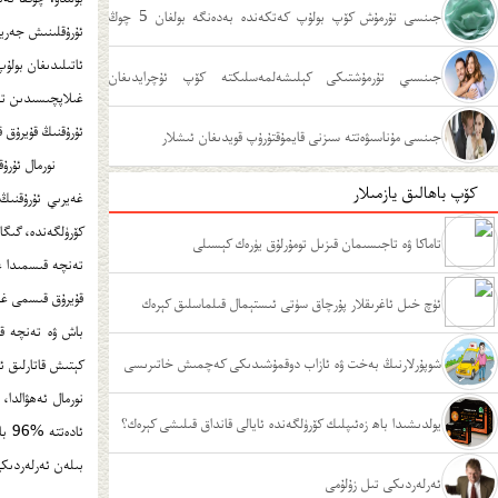
جىنسى تۇرمۇش كۆپ بولۇپ كەتكەندە بەدەنگە بولغان 5 چوڭ
ئۇرۇقلىنىش جەريا
ئاتىلىدىغان بولۇ
زىيىنى
جىنسىي تۇرمۇشتىكى كېلىشەلمەسلىكتە كۆپ ئۇچرايدىغان
غىلاپچىسىدىن تە
ئۇرۇقنىڭ قۇيرۇق 
ئەھۋاللار
جىنسى مۇناسىۋەتتە سىزنى قايمۇقتۇرۇپ قويدىغان ئىشلار
نورمال ئۇرۇ
كۆپ باھالىق يازمىلار
غەيرىي ئۇرۇقنىڭ
كۆرۈلگەندە، گىگا
تاماكا ۋە تاجىسىمان قىزىل تومۇرلۇق يۈرەك كېسىلى
تەنچە قىسمىدا غە
قۇيرۇق قىسمى غەي
ئۈچ خىل ئاغرىقلار پۇرچاق سۈتى ئىستېمال قىلماسلىق كېرەك
باش ۋە تەنچە ق
شوپۇرلارنىڭ بەخت ۋە ئازاب دوقمۇشىدىكى كەچمىش خاتىرىسى
كېتىش قاتارلىق ئە
يولدىشىدا باھ زەئىپلىك كۆرۈلگەندە ئايالى قانداق قىلىشى كېرەك؟
ئاد
بىلەن ئەرلەردىك
ئەرلەردىكى تىل زۇلۇمى