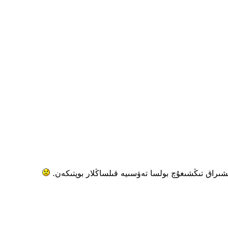
شىراق تىڭشىغۇچ بولسا تەۋسىيە قىلساڭلار بوپتىكەن.