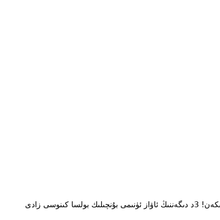
ۋاھ، راستىنلا دەھشەتكەنغۇ بۇ !!! بۇرۇنمۇ بۇنداق 3د ئاۋازنى ئاڭلىغان، ئاۋاز راستىنلا ئادەمنىڭ قۇلىقىنىڭ تۈۋىدىلا چىققاندەك ھېس قىلىدىكەن! 3د دىگەننىڭ ئاۋاز ئۈنىمى بۇنچىلىك بولسا كىنوسى زادى