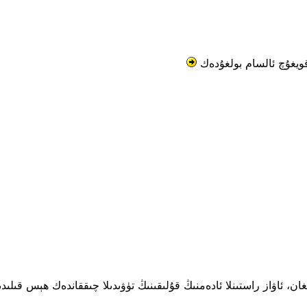
يغۇچ ئالسام بولغۇدەك