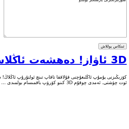
3D ئاۋاز! دەھشەت ئاڭلاش سىزىمى
ئوت چۈشتى. ئەمدى چوقۇم 3D كىنو كۆرۈپ باقمىسام بولمىدى …