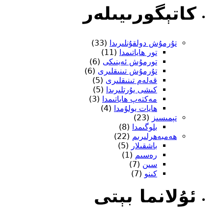
كاتېگورىيىلەر
تۇرمۇش دولقۇنلىرىدا
(33)
تور ھاياتىمدا
(11)
تورمۇش ئەينىكى
(6)
تۇرمۇش تىنىقلىرى
(6)
قەلەم تىنىقلىرى
(5)
كىشى يۇرتلىرىدا
(5)
مەكتەپ ھاياتىمدا
(3)
ھايات يولۇمدا
(4)
تېمىسىز
(23)
بلوگىمدا
(8)
ھەمبەھرلىرىم
(22)
باشقىلار
(5)
رەسىم
(1)
سىن
(7)
كىنو
(7)
ئۇلانما بېتى