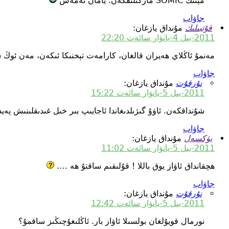
مېنىڭ SOMIC ماركىلىقكەن. يامان ئەمەس
جاۋاب
قۇتبىلىك
مۇنداق يازغان:
2011-يىل 4-يانۋار سائەت 22:20
مەنمۇ ئاڭلاي ھەيران قالغان، كارامەت تېخنىكا ئىكەن، مەن ئوڭ سو
جاۋاب
نۇرقۇت
مۇنداق يازغان:
2011-يىل 5-يانۋار سائەت 15:22
شۇنداقكەن. ئاۋۇ گىژىلدىغاندا ئاجايىپ بىر خىل غىدىقلىنىش پە
جاۋاب
يۈكسەل
مۇنداق يازغان:
2011-يىل 5-يانۋار سائەت 11:02
ھچقانداق ئاۋاز يوق باللا ! قۇلىقىم ساقتۇ ھە ….
جاۋاب
نۇرقۇت
مۇنداق يازغان:
2011-يىل 5-يانۋار سائەت 12:42
نورمال قويۇلغان بولسىلا ئاۋاز بار. ئاڭلىغۇچىڭىز ساقمۇ؟