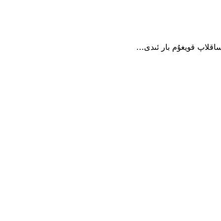
اقلاپ قويغۇم بار ئىدى…