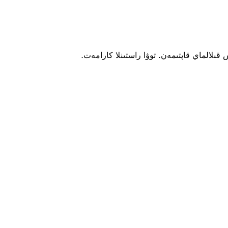
قىلالماي قاپتىمەن. توۋا راستىنلا كارامەت.