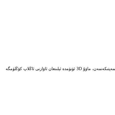
كۆزىڭىزنى يۇمۇپ ئاڭلىغۇچنى قۇلاققا تاقاپ تىنچ ئولتۇرۇپ ئاڭلاڭ! دەھشەت تۇيغۇ جۇمۇ! باشقىلار 3D كىنونى ماختىسا بەك ئىشىنىپ كەتمەپتىكەنمەن، ماۋۇ 3D ئۈنۈمدە ئېلىنغان ئاۋازنى ئاڭلاپ كۆڭلۈمگە