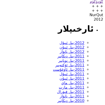
گۈدۈكۈم
+ + +
+ + +
NurQut
2012
ئارخىپلار
2012-يىل ئىيۇل
2012-يىل ئىيۇن
2012-يىل يانۋار
2011-يىل دېكابىر
2011-يىل نويابىر
2011-يىل ئۆكتەبىر
2011-يىل ئاۋغۇست
2011-يىل ئىيۇل
2011-يىل ئىيۇن
2011-يىل ماي
2011-يىل مارت
2011-يىل فېۋرال
2011-يىل يانۋار
2010-يىل دېكابىر