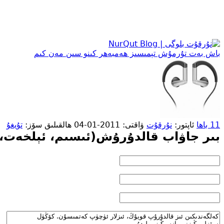
باش بەت
تۇرمۇش
تېمىسىز
ھەمبەھر
كىنو
سىن
مەن كىم
11 باھا
ئاپتور:
نۇرقۇت
ۋاقتى: 2011-01-04
ھالقىلىق سۆز:
تۇيغۇ
بىر جاۋاب قالدۇرۇش(ئىسىم، ئېلخەت، 