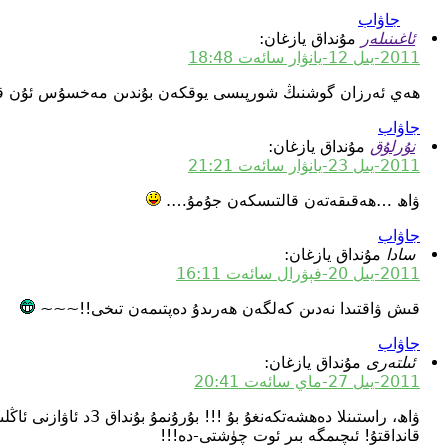
جاۋاب
ئاغىنىلەر
مۇنداق يازغان:
2011-يىل 12-يانۋار سائەت 18:48
ھەي ئەرزان گوشنىڭ شورپىسى يوقكەن بۇندىن مەخسۇس ئۇن قو
جاۋاب
نۇرلۇق
مۇنداق يازغان:
2011-يىل 23-يانۋار سائەت 21:21
ۋاھ …ھەقىقەتەن قالتىسكەن جۇمۇ….
جاۋاب
سادا
مۇنداق يازغان:
2011-يىل 20-فېۋرال سائەت 16:11
قىش ۋاقتىدا نەدىن كەلگەن ھەرىدۇ دەپتىمەن تىخى!!~~~
جاۋاب
ئىلتەرى
مۇنداق يازغان:
2011-يىل 27-ماي سائەت 20:41
قانداقتۇ! ئىچىمگە بىر ئوت چۈشتى-دە!!!