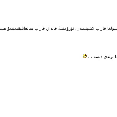
لغا قاراپ كىتىپتىمەن، ئۆزۈمنىڭ قانداق قاراپ سالغانلىقىمنىمۇ ھىس 
يدا بولدى دېسە …