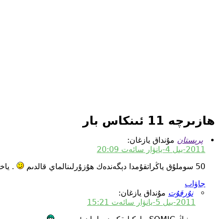
ھازىرچە 11 ئىنكاس بار
پرېستان
مۇنداق يازغان:
2011-يىل 4-يانۋار سائەت 20:09
50 سوملۇق ياڭراتقۇمدا دېگەندەك ھۇزۇرلىنالماي قالدىم
. ياخ
جاۋاب
نۇرقۇت
مۇنداق يازغان:
2011-يىل 5-يانۋار سائەت 15:21