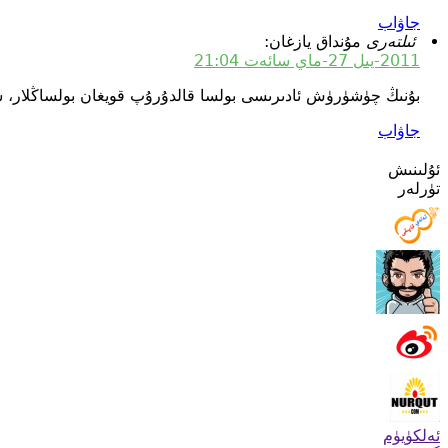
جاۋاب
ئىلتەرى
مۇنداق يازغان:
2011-يىل 27-ماي سائەت 21:04
بۇنىڭ چۈشۈرۈش ئادىرىسى بولسا قالدۇرۇپ قويغان بولساڭلار، س
جاۋاب
ئۇلىنىش
تۈرلەر
ئەلكۈيۈم