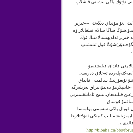
تىنى تۇتۇڭ ياكى بىشىنى قاشلاپ
ييتى،ئۇ مۇنداق دىگەنتى---خىزىر
دۇ،شۇڭا ساڭا سالام قىلغانلار ۋە
خىزىر ئەلەيھىسالامنىڭ ئوڭ
لگۈچىدۇر)شۇڭا قول ئىلىشىپ
امنى قانداق قىلىشنىمۇ
كلا،مەكتەپلەردە ئەخلاق دەرىسى
ۇ ئۇيغۇرنىڭ سالمىنى قانداق
خاتىپلارمۇ دەيدۇ،بىراق بەزىلەرگە
 قىلىدىغان،تىنىچ-ئامانلقىمىزنى
ىلساقمۇ قوساق
ىل قوپال ياكى سەممى بولمىسا
 بولمايمىز،ئىشقىلىپ كىينكى ئەۋلاتلارغا
الدى،،،
http://bibaha.cn/bbs/f