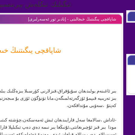
ئىگىلىك تىكلەش پېرىنسى
شاپاقچى يىگىتنىڭ خىجالىتى
- [
نادىر تور ئەسەرلىرى
]
شاپاقچى يىگىتنىڭ خىج
بىر ئاغىنەم بولىدىغان سۇيۇقراق،قىزلارنى كۆرسىلا بىزەڭلىك بىل
بىز تەربىيە قىپمۇ ئۆزگەرتەلمىگەن،مانا تۈنۈگۈن ئۆزى بۇ مىجەزن
كەپتۇ ،سەۋبى مۇنداقكەن،
-ئاداش ،سالامغا سەل قارايىدىغان ئىش ئەمەسكەن،چۈشتە كىتىۋ
مودا بىر قىز ئۇچىرىغانتى،ئۇنىڭغا بىر نىمە دەي دەپ تىكىلپلا قارا
ئەسسالام دەپ سالام قىلغان ئىدى، مەنمۇ ۋەئەلەيكۇم ئەسسال