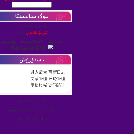
بلوگ ستاتسېتكا
زىيارەت سانى：
كۆرىۋاتقانلار:
نەپەر
مەن بىلەن ئالاقىلاشماقچى بولسىڭىز
باشقۇرۇش
进入后台
写新日志
文章管理
评论管理
更换模板
访问统计
باش بەت قىلىش
بىلىم كۆپ بىلوگى كۈيچىسى
ئەڭ يېڭى يازمىلار