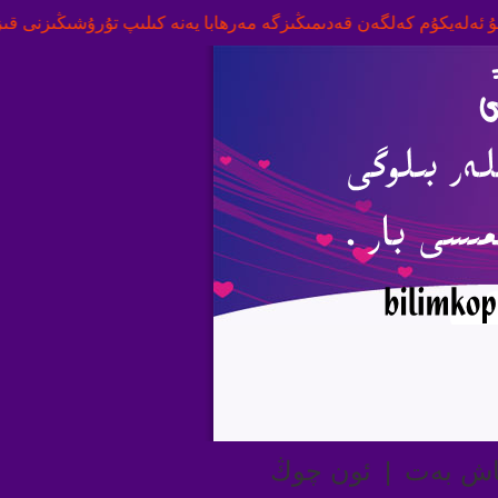
يكۇم كەلگەن قەدىمىڭىزگە مەرھابا يەنە كىلىپ تۇرۇشىڭىزنى قىزغىن قا
اش بەت
|
ئون چوڭ