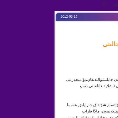
پى >>
2012-05-15
الىتى
ەن چاپلىشۋالىدىغان،بۇ مىجەزىنى
ى تاشلايدىغانلقىنى دەپ
اتسام شۇنداق چىرايلىق ،ئەمما
پتىكەنمەن، ماڭا قاراپ
ام دەپ جاۋاپ قايتۇرۇپ كىتىپ