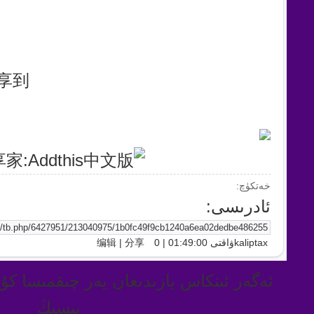
享到：
خەتكۈچ:
ئادرىسى:
kaliptax
ۋاقتى
01:49:00
|
0
分享
|
编辑
بېسىڭ