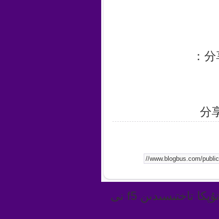
分
ئەگەر ئىنكاس يازىدىغان يەر چىقمىسا كۇنۇپكا تاختىسىدىن f5 نى