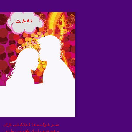
سـىز بلـوگـىـمـغـا كـەلـگىـلـى ئاران
مـۇشـۇنـچـىـلـىـك ۋاقـىـت بـولـدى: