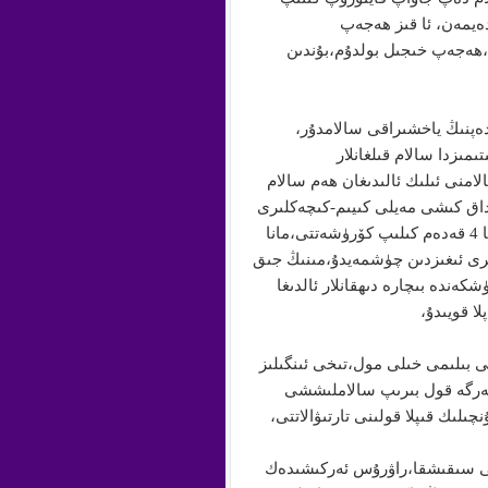
دەيمەن، ئا قىز ھەجەپ
،ھەجەپ خىجىل بولدۇم،بۇندىن
دەپنىڭ ياخشىراقى سالامدۇر،
مىزدا سالام قىلغانلار
لامنى ئىلىك ئالىدىغان ھەم سالام
داق كىشى مەيلى كىيىم-كىچەكلىرى
مەينەت بولسۇن ئىشقىلىپ ئالدىغا كەلسە ئۇ شۇ كىشىنىڭ ئالدىغا 4 قەدەم كىلىپ كۆرۈشەتتى،مانا
رى ئىغىزدىن چۈشمەيدۇ،مىنىڭ جىق
شكەندە بىچارە دىھقانلار ئالدىغا
ا قويىدۇ،
نى
بىلىم
ى خىلى مول،تىخى ئىنگىلىز
دەرىجىلكەرگە قول بىرىپ سالاملىششى
لىك قىپلا قولىنى تارتىۋالاتتى،
لىنى سىقىشقا،راۋرۇس ئەركىشىدەك