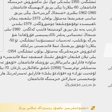
ئىشلىگەن. 1955-يىلىدىكى چوڭ تىل تەكشۈرۈش خىزمىتىگە
قاتناشقان. 60-يىللاردا يېڭى يېزىق لايىھىسىگە قاتناشقان.
1960-1962-يىللىرى «شىنجاڭ گېزىتى»نىڭ يېڭى يېزىق
ى
سانىنى چىقىرىشقا مەسئۇل بولغان. 1973-يىلىغىچە پىچان
ناھىيىسىدە ئوقۇتقۇچىلىققا چۈشۈرۈلگەن. 1979-يىلىدىن
تارتىپ يەنە تىل-يېزىق كومىتېتىغا قايتىپ كەلگەن. 1980-يىلى
شىنجاڭ ئىجتىمائىي پەنلەر ئاكادېمىيىسى قۇرۇلغاندا شۇ
يەرگە يۆتكىلىپ، ئەدەبىيات ئىنىستىتۇتىدا ئىشلىگەن. ئۇ 50-
يىللاردا ئۇيغۇر يېزىقىنىڭ ئىملا قائىدىسىنى بىرلىككە
كەلتۈرۈش خىزمەتلىرىگە مەسئۇل بولۇپ ئىشلىگەن. 1954-
يىلى ئېلان قىلىنغان «ئۇيغۇر تىلىنىڭ قىسقىچە ئىملا قائىدىسى» 
ساۋاد» قاتارلىق ماتېرىياللارنى تۈزۈشكە قاتناشقان. «ئۇيغۇر ئەد
مەسىلىلە
كى
لۇغەتىت تۈرك» ۋە «قۇتادغۇ بىلىك» قاتارلىق ئەسەرلەرنىڭ ھازى
نۇسخىسىنى تەييارلاش خىزمىتىگە قاتناشقان.
بۇ يەردىن چۈشۈرۈڭ
كى
«تىلشۇناسلىرىمىز- ماھمۇد زەيىدى»گە ئىنكاس يېزىڭ