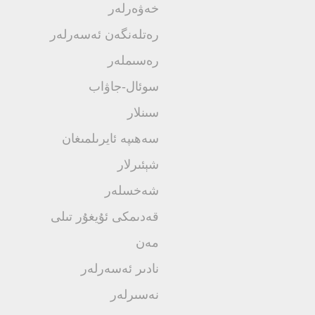
خەۋەرلەر
رەتلەنگەن ئەسەرلەر
رەسىملەر
سوئال-جاۋاب
سىنلار
سەھىپە ئايرىلمىغان
شېئىرلار
شەخسلەر
قەدىمكى ئۇيغۇر تىلى
مەن
نادىر ئەسەرلەر
نەسىرلەر