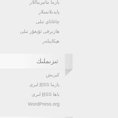
يازما ماتېرىياللار
پايدىلانمىلار
چاغاتاي تىلى
ھازىرقى ئۇيغۇر تىلى
ھېكايىلەر
تىزىملىك
كىرىش
يازما
RSS
لىرى
باھا
RSS
لىرى
WordPress.org