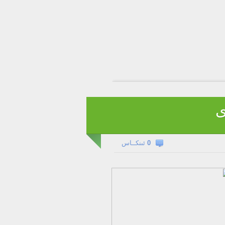
ى
0
ئىنكــاس