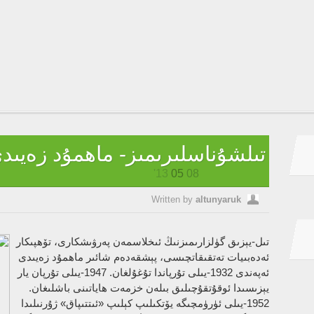
تىلشۇناسلىرىمىز- ماھمۇد زەيىد
13'
05
08
Written by
altunyaruk
تىل-يېزىق گۈلزارىمىزنىڭ ئىخلاسمەن پەرۋىشكارى، تۆھپىكار
ئەدەبىيات تەتقىقاتچىسى، پېشقەدەم شائىر ماھمۇد زەيىدى
ئەپەندى 1932-يىلى تۇرپاندا تۇغۇلغان. 1947-يىلى تۇرپان يار
يېزىسىدا ئوقۇتقۇچىلىق بىلەن خزمەت ھاياتىنى باشلىغان.
1952-يىلى ئۈرۈمچىگە يۆتكىلىپ كېلىپ «ئىتتىپاق» ژۇرنىلىدا