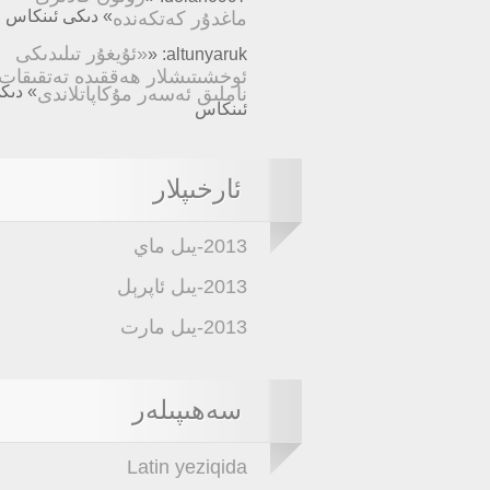
ماغدۇر كەتكەندە
» دىكى ئىنكاس
«ئۇيغۇر تىلىدىكى
altunyaruk: «
ئوخشىتىشلار ھەققىدە تەتقىقات
ناملىق ئەسەر مۇكاپاتلاندى
» دىك
ئىنكاس
ئارخىپلار
2013-يىل ماي
2013-يىل ئاپرېل
2013-يىل مارت
سەھىپىلەر
Latin yeziqida