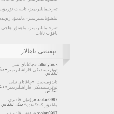
تەرجىمانلىرىمىز- ئابلەت نۇردۇن
تىلشۇناسلىرىمىز- ماھمۇد زەيىد
تەرجىمانلىرىمىز- ماھىنۇر ھاجى
ياقۇپ ئانات
يېقىنقى باھالار
چاغاتاي تىلى
altunyaruk: «
توغرىسىدىكى قاراشلىرىمىز
» دى
ئىنكاس
ئابدۇمىجىت
چاغاتاي تىلى
: «
توغرىسىدىكى قاراشلىرىمىز
» دى
ئىنكاس
زۇنۇن قادىرى-
dolan0997: «
ماغدۇر كەتكەندە
» دىكى ئىنكاس
زۇنۇن قادىرى-
dolan0997: «