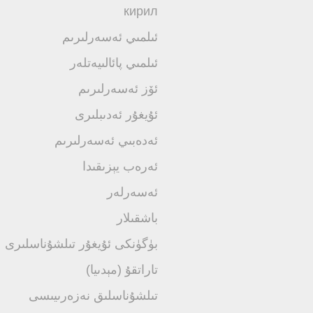
кирил
ئىلمىي ئەسەرلىرىم
ئىلمىي پائالىيەتلەر
ئۆز ئەسەرلىرىم
ئۇيغۇر ئەدىبلىرى
ئەدەبىي ئەسەرلىرىم
ئەرەب يېزىقىدا
ئەسەرلەر
باشقىلار
بۈگۈنكى ئۇيغۇر تىلشۇناسلىرى
تاراتقۇ (مېدىيا)
تىلشۇناسلىق نەزەرىيىسى