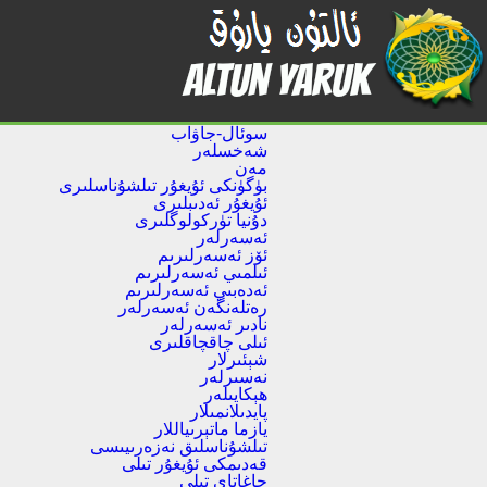
سوئال-جاۋاب
شەخسلەر
مەن
بۈگۈنكى ئۇيغۇر تىلشۇناسلىرى
ئۇيغۇر ئەدىبلىرى
دۇنيا تۈركولوگلىرى
ئەسەرلەر
ئۆز ئەسەرلىرىم
ئىلمىي ئەسەرلىرىم
ئەدەبىي ئەسەرلىرىم
رەتلەنگەن ئەسەرلەر
نادىر ئەسەرلەر
ئىلى چاقچاقلىرى
شېئىرلار
نەسىرلەر
ھېكايىلەر
پايدىلانمىلار
يازما ماتېرىياللار
تىلشۇناسلىق نەزەرىيىسى
قەدىمكى ئۇيغۇر تىلى
چاغاتاي تىلى