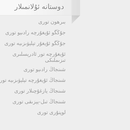
دوستانە ئۇلانمىلار
بىرھون تورى
جۇڭگو ئۇيغۇرچە رادىيو تورى
جۇڭگو ئۇيغۇر تېلېۋىزىيە تورى
ئۇيغۇرچە تور ئادرېسلىرى
تىزىملىكى
شىنجاڭ رادىيو تورى
شىنجاڭ ئۇيغۇرچە تېلېۋىزىيە تور
شىنجاڭ يازغۇچىلار تورى
شىنجاڭ تىل-يېزىقى تورى
لوپنۇرى تورى