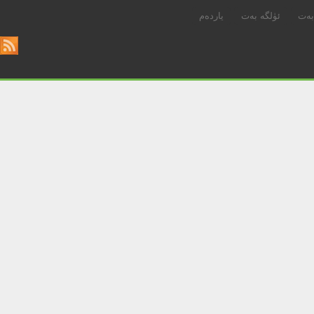
بەت
ئۈلگە بەت
ياردەم