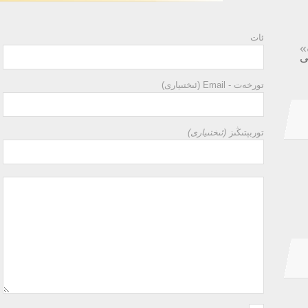
ئات
»
ى
تورخەت - Email (ئىختىيارى)
توربېتىڭىز
(ئىختىيارى)