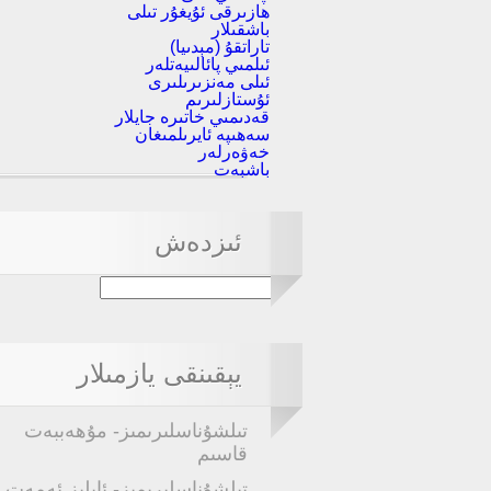
ھازىرقى ئۇيغۇر تىلى
باشقىلار
تاراتقۇ (مېدىيا)
ئىلمىي پائالىيەتلەر
ئىلى مەنزىرىلىرى
ئۇستازلىرىم
قەدىمىي خاتىرە جايلار
سەھىپە ئايرىلمىغان
خەۋەرلەر
باشبەت
ئىزدەش
يېقىنقى يازمىلار
تىلشۇناسلىرىمىز- مۇھەببەت
قاسىم
تىلشۇناسلىرىمىز- ئابلىز ئەمەت