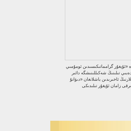
ۋە «ئۇيغۇر گرامماتىكىسىدىن ئومۇمىي
ەبىي تىلىنىڭ شەكىللىنىشگە دائىر
ر توغرىسىدا“ (1956) ناملىق ماقالىلارنى يازغان. 70-يىللارنىڭ ئاخىرىدىن باشلانغان «دىۋانۇ
رقى زامان ئۇيغۇر تىلىدىكى