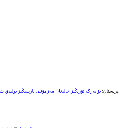
بۇ يەرگە ئۆزىڭىز خالىغان مەزمۇننى يازسىڭىز بولىدۇ. شۇنداقلا ئۆزىڭىز يازغان مەزمۇنى مەلۇم تور بېتىگە ئۇلىنىش قىلالايسىز.
پرېستان: