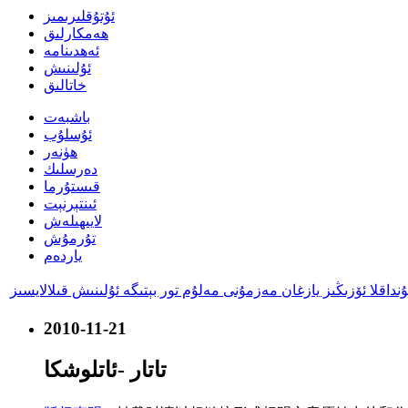
ئۇتۇقلىرىمىز
ھەمكارلىق
ئەھدىنامە
ئۇلىنىش
خاتالىق
باشبەت
ئۇسلۇب
ھۈنەر
دەرسلىك
قىستۇرما
ئىنتېرنېت
لايىھىلەش
تۇرمۇش
ياردەم
2010-11-21
تاتار -ئاتلوشكا