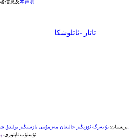
者信息及
本声明
تاتار -ئاتلوشكا
بۇ يەرگە ئۆزىڭىز خالىغان مەزمۇننى يازسىڭىز بولىدۇ. شۇنداقلا ئۆزىڭىز يازغان مەزمۇنى مەلۇم تور بېتىگە ئۇلىنىش قىلالايسىز.
پرېستان:
ئۇسلۇب ئاپتورى:
پ