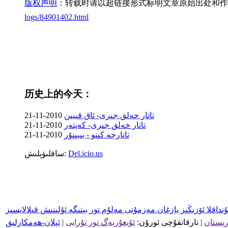
版权声明
：转载时请以超链接形式标明文章原始出处和作
logs/84901402.html
历史上的今天：
تاتار خەلق جىرى- ئاق قىيىن
2010-11-21
تاتار خەلق جىرى- كەپتەر
2010-11-21
تاتارچە كىنو‏‏ - بىبىنۇر
2010-11-21
Del.icio.us
ساقلىۋېلىش:
رېستان
| تارقاتقۇچى ئورۇن:
ئۇيغۇربەگ تور تۇرايى
|
ئېلان-ھەمكارلىق