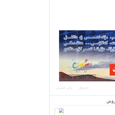
جابدۇق
پاش قىلىش
رۈش