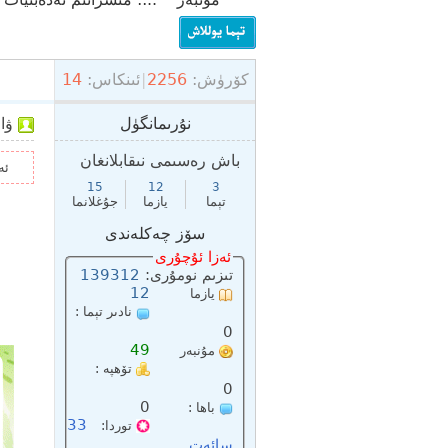
كۆرۈش:
2256
|
ئىنكاس:
14
»
مىسرانىم
›
نۇرىمانگۈل
ۋاقتى: 
باش رەسىمى نىقابلانغان
ئە
15
12
3
تېما
يازما
جۇغلانما
سۆز چەكلەندى
ئەزا ئۇچۇرى
تىزىم نومۇرى:
139312
مۇنبىرى
12
يازما
نادىر تېما :
سانى:
0
49
مۇنبەر
تۆھپە :
پۇلى :
0
0
باھا :
33
توردا:
سائەت