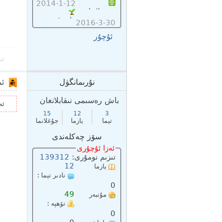
2014-1-12
تىزىملاتقان :
ئاخىرقى:
2016-3-30
ئۇچۇر
ئى
نۇرىمانگۈل
ئى
باش رەسىمى نىقابلانغان
ئە
15
12
3
تېما
يازما
جۇغلانما
سۆز چەكلەندى
ئەزا ئۇچۇرى
تىزىم نومۇرى:
139312
12
يازما
نادىر تېما :
سانى:
0
49
مۇنبەر
تۆھپە :
پۇلى :
0