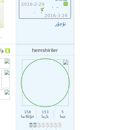
2016-2-29
تىزىملاتقان :
ئاخىرقى:
2016-3-24
ئۇچۇر
ئى
hemshiriler
ۋاقتى: 
158
153
5
تېما
يازما
جۇغلانما