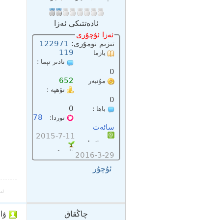
ئادەتتىكى ئەزا
ئەزا ئۇچۇرى
تىزىم نومۇرى:
122971
119
يازما
نادىر تېما :
سانى:
0
652
مۇنبەر
تۆھپە :
پۇلى :
0
0
باھا :
78
توردا:
سائەت
2015-7-11
تىزىملاتقان :
ئاخىرقى:
2016-3-29
ئۇچۇر
ئى
چاڭقاق
ۋاقتى: 