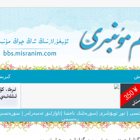
ەش
كىرى
ىكىسى
| تور ئويۇنلىرى
|سۈرەتلىك ناخشا
|ئاۋازلىق ئەسەرلەر
| سۈرەتسىز
رەسىمى
گۈلزارى ::..
شېئىرىيەت گۈلزارى
خىل ئەمەس