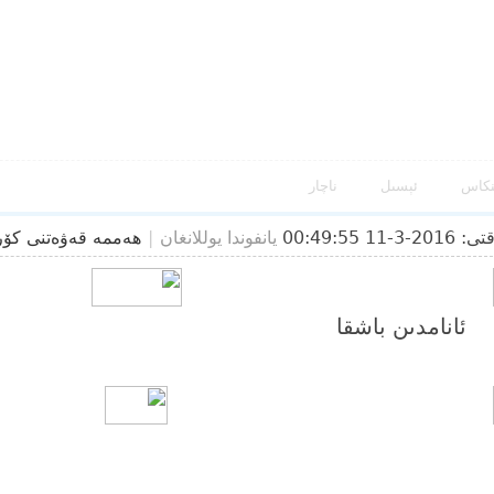
نكاس
ئېسىل
ناچار
2016-3-11 00:49:55
يانفوندا يوللانغان
|
ھەممە قەۋەتنى كۆ
ئ‍انامدىن باشقا