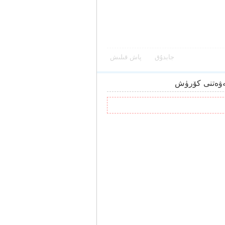
جابدۇق
پاش قىلىش
ۋەتنى كۆرۈش