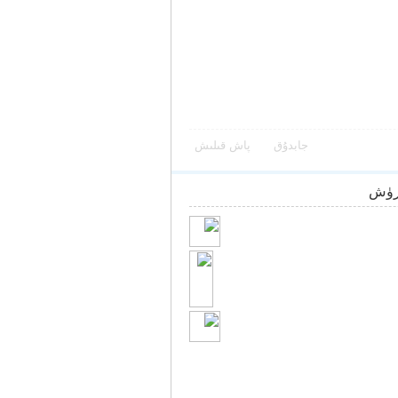
جابدۇق
پاش قىلىش
رۈش