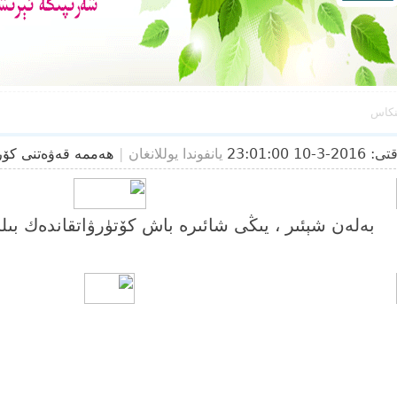
نكاس
2016-3-10 23:01:00
يانفوندا يوللانغان
|
ھەممە قەۋەتنى كۆ
بەلەن شېئىر ، يىڭى شائىرە باش كۆتۈرۋاتقاندەك بىلىنى