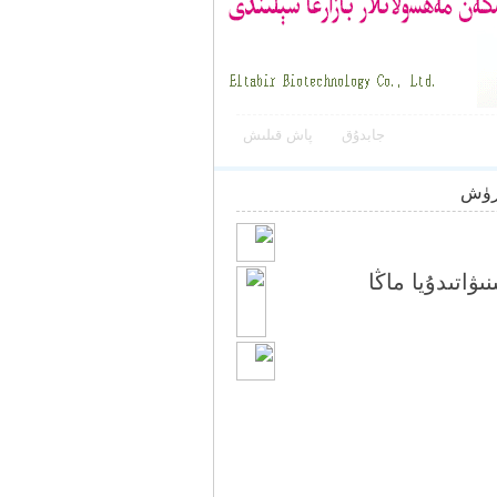
جابدۇق
پاش قىلىش
رۈش
ۋاتىدۇيا ماڭا