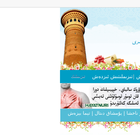
ش
|
تىزىملىتىش
ئىزدەش
تىزىملىك
 ناخشا
| يۇمشاق دىتال
| تېما بېزەش