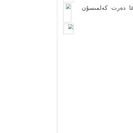
زغا دەرت كەلمىسۇن