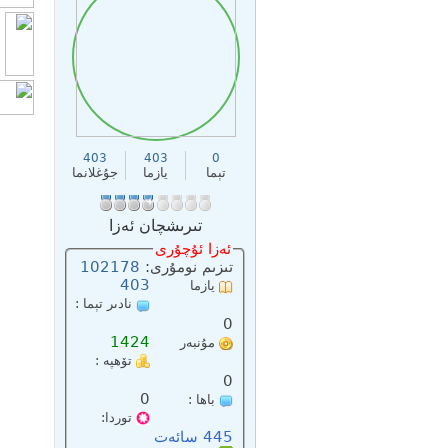
403
403
0
تېما
يازما
جۇغلانما
تىرىشچان ئەزا
ئەزا ئۇچۇرى
تىزىم نومۇرى:
102178
403
يازما
نادىر تېما :
سانى:
0
1424
مۇنبەر
تۆھپە :
پۇلى :
0
0
باھا :
توردا:
445 سائەت