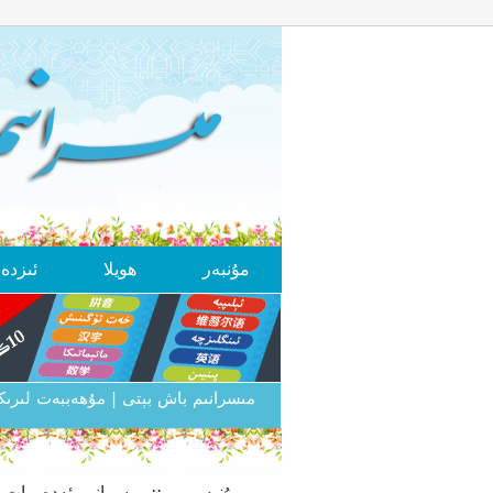
مۇنبەر
ھويلا
ئىزد
مىسرانىم باش بېتى
| مۇھەببەت لىر
مۇنبەر
..:: مىسرانىم ئەدەبىيات 