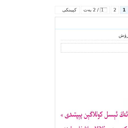
1
2
/ 2 بەت
كېيىنكى
رۈش