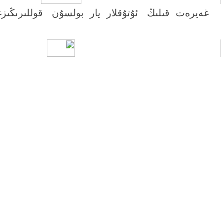
غەيرەت قىلىڭ ئۇتۇقلار يار بولسۇن قوللىرىڭى