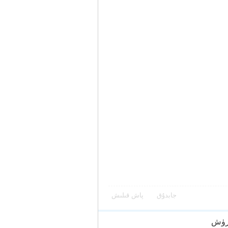
جابدۇق
پاش قىلىش
رۈش