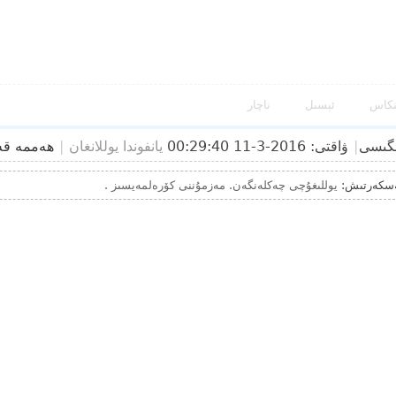
نكاس
ئېسىل
ناچار
گىسى
|
ۋاقتى: 2016-3-11 00:29:40
يانفوندا يوللانغان
|
ھەممە قە
سكەرتىش:
يوللىغۇچى چەكلەنگەن. مەزمۇننى كۆرەلمەيسىز .