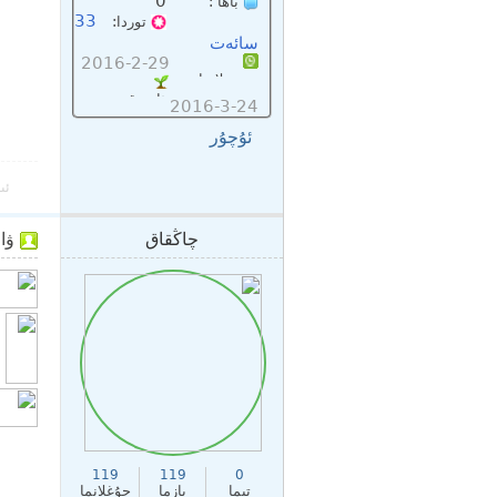
0
باھا :
33
توردا:
سائەت
2016-2-29
تىزىملاتقان :
ئاخىرقى:
2016-3-24
ئۇچۇر
ئى
چاڭقاق
ۋاقتى: 
119
119
0
تېما
يازما
جۇغلانما