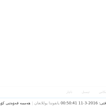
نكاس
ئېسىل
ناچار
2016-3-11 00:50:41
يانفوندا يوللانغان
|
ھەممە قەۋەتنى كۆ