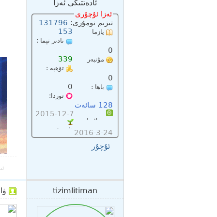
ئادەتتىكى ئەزا
ئەزا ئۇچۇرى
تىزىم نومۇرى:
131796
153
يازما
نادىر تېما :
سانى:
0
339
مۇنبەر
تۆھپە :
پۇلى :
0
0
باھا :
توردا:
128 سائەت
2015-12-7
تىزىملاتقان :
ئاخىرقى:
2016-3-24
ئۇچۇر
ئى
tizimlitiman
ۋاقتى: 