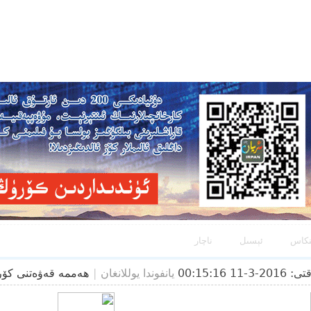
نكاس
ئېسىل
ناچار
2016-3-11 00:15:16
يانفوندا يوللانغان
|
ھەممە قەۋەتنى كۆ