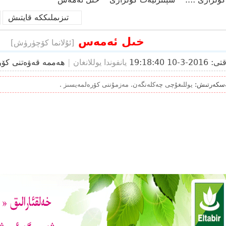
تىزىملىككە قايتىش
خىل ئەمەس
›
›
[ئۇلانما كۆچۈرۈش]
2016-3-10 19:18:40
يانفوندا يوللانغان
|
ھەممە قەۋەتنى كۆ
سكەرتىش:
يوللىغۇچى چەكلەنگەن. مەزمۇننى كۆرەلمەيسىز .