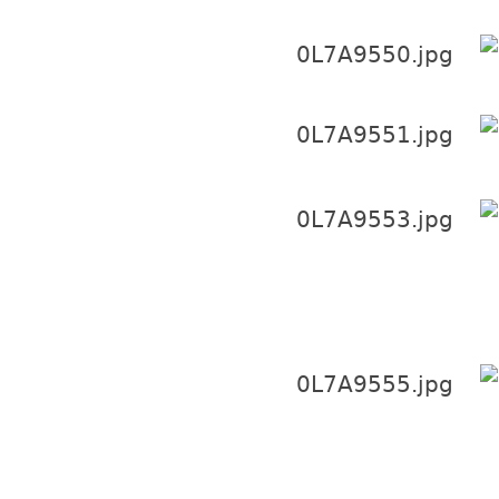
' u# b0 W5 t& |1 B9 H, ]; C
; d6 K( H4 A: ]& i9 i1 h
4 A6 T' G2 M. Y
8 P2 T/ {! y; n