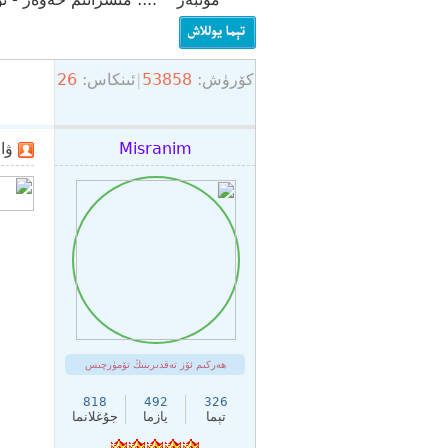
كۆرۈش:
53858
|
ئىنكاس:
26
»
مىسرانىم
›
Misranim
ۋاقتى: 
مۇنبىرى
ھەركىم ئۆز تەقدىرىنىڭ تۆمۈرچىس
818
492
326
تېما
يازما
جۇغلانما