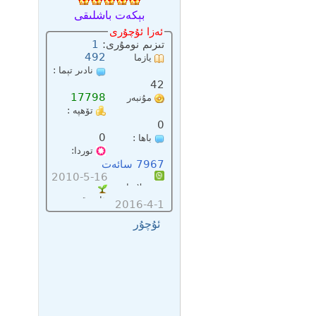
بېكەت باشلىقى
ئەزا ئۇچۇرى
تىزىم نومۇرى:
1
492
يازما
نادىر تېما :
سانى:
42
17798
مۇنبەر
تۆھپە :
پۇلى :
0
0
باھا :
توردا:
7967 سائەت
2010-5-16
تىزىملاتقان :
ئاخىرقى:
2016-4-1
ئۇچۇر