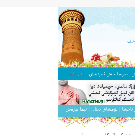
ش
|
تىزىملىتىش
ئىزدەش
تىزىملىك
 ناخشا
| يۇمشاق دىتال
| تېما بېزەش
نى - مىسرانىم