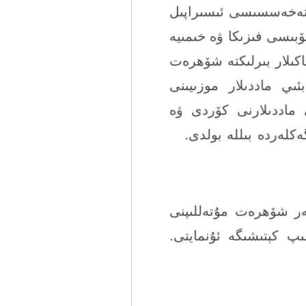
ۇتەخەسسىسى ئىسىراپىل
ۆبىسى فىزىكا ۋە خىمىيە
اكىلار بىرلىكتە شۆھرەت
ىي ماددىلار موزىيىنى
 ماددىلارنى كۆردى ۋە
ەكلەردە بىللە بولدى.
+ }-
ەر شۆھرەت مۇتەللىپنى
ىپ كېتىشىگە ئۇنمايتى.