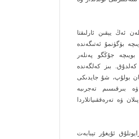
 ئەڭ يېقىن ئارلىقتا
چە بۈگۈنمۇ ئەتىگەندە
ن بويىچە جۇڭگو پەنلەر
 كەلدۇق. بىز كەلگەندە
ان بولۇپ، شۇ جايدىكى
 ۋە بىرقىسىم تەجرىبە
ان ۋە تەرەققىياتلاردا
يونلۇق ئۇيغۇر تېبابەت