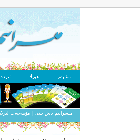
مۇنبەر
ھويلا
ئىزد
مىسرانىم باش بېتى
| مۇھەببەت لىر
مۇنبەر
..:: مىسرانىم خەۋەر - ئۇ