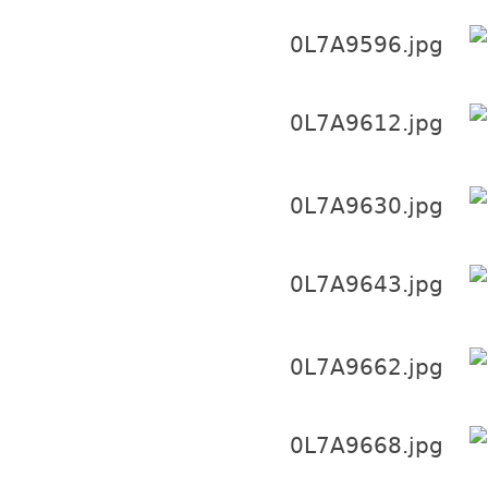
! n4 x4 X2 W1 l0 C# b
# n. b- m6 Y3 V+ ^9 g0 e
7 X! f5 m1 ?. g7 h% W2 h5 a
: C" f* J! i. m+ r