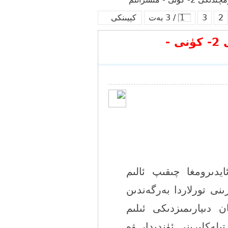
2
3
/ 3 بەت
كېيىنكى
ئالىم شۆھرەت مۇتەللىپنىڭ ئۈرۈمچىدىكى 2- كۈنى -
ايدىرومغا چىقىپ ئالىم
نى تورلاردا بەرگەندىن
ن دىيارىمىزدىكى ئىلىم
لەكلىرىنى ئۈندىدار ۋە