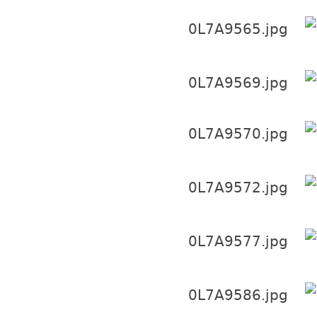
) e0 u+ v6 _! c( q, r
9 ]' t% e( b1 d% }: o* H
5 N" H" ~7 u9 m5 _' j |3 X
' Q4 |3 b1 z- {( C* O' p! l F
( \# a# H4 Z! F3 q. C* I3 x
7 @ o* w; M2 M [3 w6 @0 c