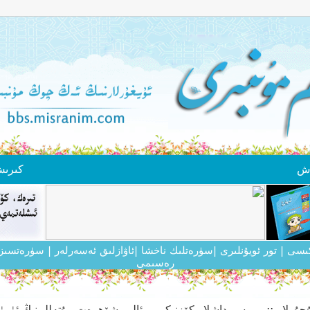
ەش
كىرى
ىكىسى
| تور ئويۇنلىرى
|سۈرەتلىك ناخشا
|ئاۋازلىق ئەسەرلەر
| سۈرەتسىز
رەسىمى
چۇرلار ::..
سىرداشلار كۆزنىكى
ئالىم شۆھرەت مۇتەللىپنىڭ ئۈرۈمچىدىكى 2- كۈ