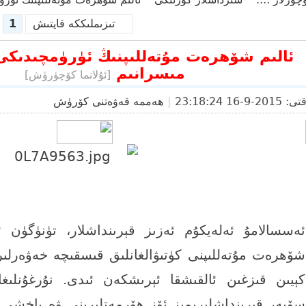
تىزىملىككە قايتىش
1
›
›
مىسرانىم
[ئۇلانما كۆچۈرۈش]
2015-9-16 23:18:24
|
ھەممە قەۋەتنى كۆرۈش
9 h p# d X5 _: J! f6 C6 A
ئەسسالامۇ ئەلەيكۇم ئەزىز قېرىنداشلار، تۈنۈگۈن ئ
شۆھرەت مۇتەللىپنى كۈتىۋالغانلىق قىسقىچە خەۋەرلىرى
كېيىن قىزغىن ئالقىشقا ئېرىشكەن ئىدى. نۇرغۇنلىغا
سۆيەر قېرىنداشلىرىمىز ئۆز ھۆرمەتلىرىنى ۋە ياخشى تى