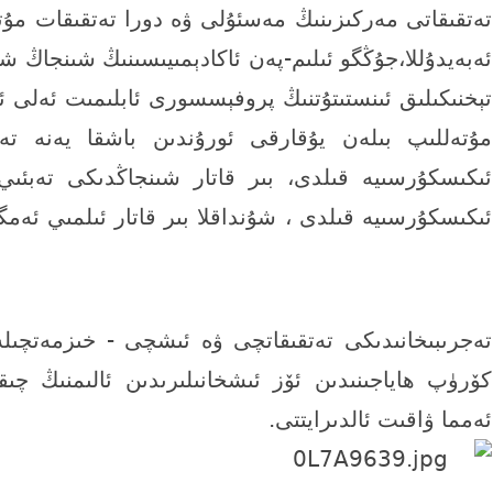
تەتقىقاتى مەركىزىنىڭ مەسئۇلى ۋە دورا تەتقىقات م
ئەبەيدۇللا،جۇڭگو ئىلىم-پەن ئاكادېمىيىسىنىڭ شىنجاڭ ش
تېخنىكىلىق ئىنستىتۇتنىڭ پروفېسسورى ئابلىمىت ئەلى ئ
مۇتەللىپ بىلەن يۇقارقى ئورۇندىن باشقا يەنە تەبئ
ئىكىسكۇرسىيە قىلدى، بىر قاتار شىنجاڭدىكى تەبئىي
ئىكىسكۇرسىيە قىلدى ، شۇنداقلا بىر قاتار ئىلمىي ئەمگ
h6 O, Z* A; I. A
$ j( m5 Y1 B! ~( v" i
تەجرىبىخانىدىكى تەتقىقاتچى ۋە ئىشچى - خىزمەتچىل
كۆرۈپ ھاياجىنىدىن ئۆز ئىشخانىلىرىدىن ئالىمنىڭ چىق
ئەمما ۋاقىت ئالدىرايتتى.