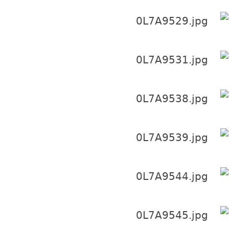
+ N6 F) B' W6 ?3 V1 l; k
" c9 w* A; Q* F- w2 k Y& I
- u0 v. S( H$ E0 j% k
9 k; l8 e* y; v3 j' u) r
. K( b2 U/ d5 c. K7 n: [ c. I
! C3 `; \+ a Z1 P
^. }' A9 g2 S+ e9 a% a" E2 k
& Y4 }, H: h9 m& t' \' ^
0 V) }) \; L; h$ P