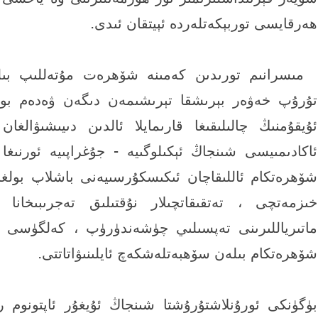
ھەرقايسى توربېكەتلەردە ئېيتقان ئىدى.
* X- f5 s# U. x% e3 i7 e/ h! l# w+ G
مىسرانىم تورىدىن كەمىنە شۆھرەت مۇتەللىپ بىلەن
تۇرۇپ خەۋەر بېرىشقا تېرىشىمەن دىگەن ۋەدەم بويى
ئۇيقۇمنىڭ چالىلىقىغا قارىمايلا ئالدىن دىيىشىۋالغا
ئاكادىمىيسى شىنجاڭ ئېكىلوگىيە - جۇغراپىيە ئورنىغا
شۆھرەتكام ئاللىقاچان ئىكىسكۇرسىيەنى باشلاپ بولغ
خىزمەتچى ، تەتقىقاتچىلار نۇقتىلىق تەجرىبىخانا
ماتىرياللىرىنى تەپسىلىي چۈشەندۈرۈپ ، كەلگۈسى پىل
شۆھرەتكام بىلەن سۆھبەتلەشكەچ ئايلىنىۋاتاتتى.
* F5 I+ M7 C, ?9 C
بۈگۈنكى ئورۇنلاشتۇرۇشتا شىنجاڭ ئۇيغۇر ئاپتونوم را