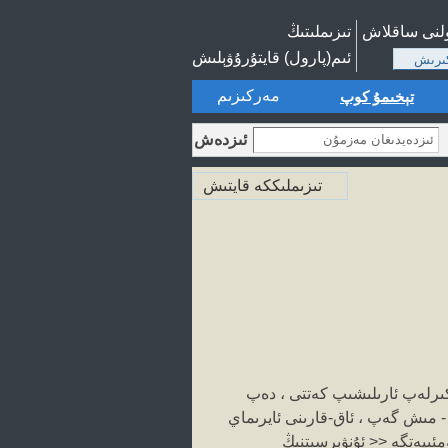
ولنى ساقلاش
تىزىملىتىڭ
ئىم(پارول) قايتۇرۇۋېلىش
ىرىش
مەركىزىم
تېخىمۇ كوپ
ئىزدەش
تىزىملىككە قايتىش
چكىرلەپ ئارىلىشىپ كەتتى ، دەپ
 - مىش گەپ ، ئاق-قارىنى ئايرىماي
ىيەتگە << ئۇنۋېرسىتنىڭ