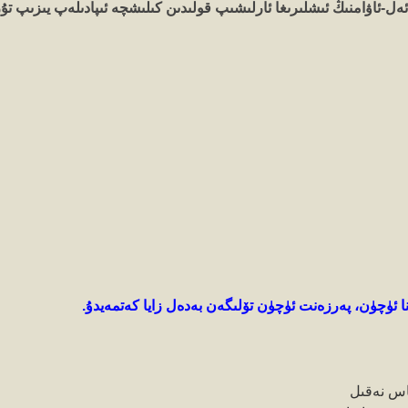
ڭ ئەل-ئاۋامنىڭ ئىشلىرىغا ئارلىشىپ قولىدىن كىلىشچە ئىپادىلەپ يىزىپ
-ئانا ئۈچۈن، پەرزەنت ئۈچۈن تۆلىگەن بەدەل زايا كەتمەيدۇ.
اس
نەقىل