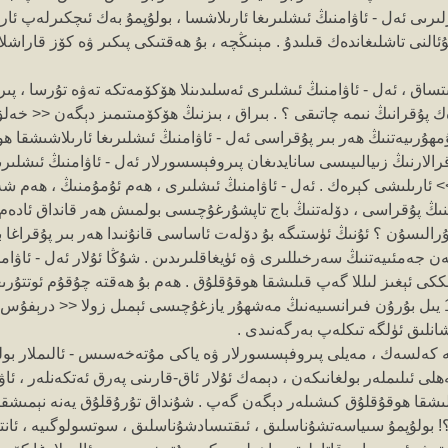
ىى ئەل - ئاۋامنىڭ ئىشلىرىغا ئارىلاشسا ، بولۇپمۇ بەك ئىچكىرلەپ ئارىل
ئالنى تاشلىغاندەك قىلىدۇ . مېنىڭچە ، بۇ ھەقتىكى پىكىر ۋە كۆز قاراشل
ىتساق ، ئەل - ئاۋامنىڭ ئىشلىرى ئەسلىدىنلا ھۆكۆمەتكە تەۋە تۇرسا ، پ
ەك پۇقرانىڭ نىمە چاتىقى ؟ . بىراق ، بىزنىڭ ھۆكۆمىتىمىز دېگەن << خەل
جۇمھۇرىيەتنىڭ ھەر بىر پۇقراسى ئەل - ئاۋامنىڭ ئىشلىرىغا ئارىلاشىشقا 
رالارنىڭ زىيالىيىسى سانايدىغان پىروفېسسورلار ئەل - ئاۋامنىڭ ئىشلىر
 ئارىلىشى كېرەك . ئەل - ئاۋامنىڭ ئىشلىرى ، ھەم ئۇمۇمنىڭ ، ھەم شە
نىڭ پۇقراسى ، دۆلەتنىڭ باج تاپشۇرغۇچىسى بولمىش ھەر قانداق ئادەم ئ
ۇرالىسۇن ؟ ئۇنىڭ ئۈستىگە بۇ دۆلەت ئاساسى قانۇنىدا ھەر بىر پۇقراغا
ېگەن جەمئىيەتنىڭ سەرخىللىرى ۋە ئۈيغاقلىرىدىن . شۇڭا ئۇلار ئەل - ئا
كى ئېغىز لىللا گەپ قىلىشقا ھوقۇقلۇق . ھەم بۇ ھەقتە چۇقۇم ئوتتۇر
بۇنىڭدىن 110 يىل بۇرۇن فىرانسىيەنىڭ مەشھۇر يازغۇچىسى ئېمىل زولا << درېف
 شانلىق ئۈلگە تىكلەپ بەرگەنىدى .
ە كەلسەك ، مەيلى پىروفېسسورلار ۋە ياكى مۇتەخەسىس - ئالىملار بول
ھلى ئىلىملەر بولغانىكەن ، دېمەك ئۇلار ئاق-قارىنى پەرق ئەتكەنلەر ، ئ
لىشقا ھوقۇقلۇق كىشىلەر دېگەن گەپ . شۇنداق تۇرۇقلۇق يەنە نېمىشقا 
 بولۇپمۇ سىياسەتشۇناسلىق ، ئىقتىسادشۇناسلىق ، سوتسولوگىيە ، ئانترو