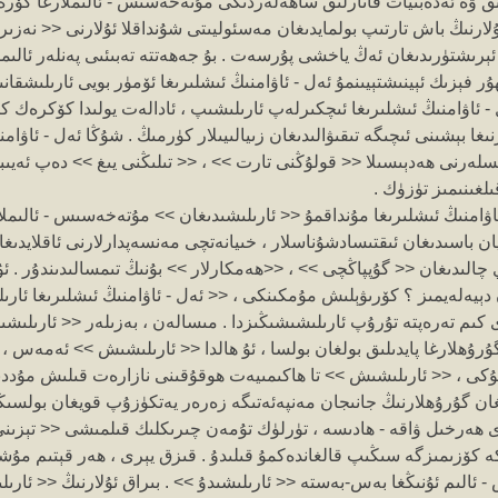
 ۋە ئەدەبىيات قاتارلىق ساھەلەردىكى مۇتەخەسىس - ئالىملارغا كۆرە ئېي
لارنىڭ باش تارتىپ بولمايدىغان مەسئوليىتى شۇنداقلا ئۇلارنى << نەزىر
 ئېرىشتۈرىدىغان ئەڭ ياخشى پۇرسەت . بۇ جەھەتتە تەبىئىى پەنلەر ئالىمل
ر فېزىك ئېينىشتېيىنمۇ ئەل - ئاۋامنىڭ ئىشلىرىغا ئۆمۈر بويى ئارىلىشقانى
 - ئاۋامنىڭ ئىشلىرىغا ئىچكىرلەپ ئارىلىشىپ ، ئادالەت يولىدا كۆكرە
ىغا بېشىنى ئىچىگە تىقىۋالىدىغان زىيالىيىلار كۈرمىڭ . شۇڭا ئەل - ئاۋامن
رنى ھەدېىسىلا << قولۇڭنى تارت >> ، << تىلىڭنى يىغ >> دەپ ئەيىبل
غىنىمىز تۈزۈك .
 ئاۋامنىڭ ئىشلىرىغا مۇنداقمۇ << ئارىلىشىدىغان >> مۇتەخەسىس - ئالىم
ان باسىدىغان ئىقتىسادشۇناسلار ، خىيانەتچى مەنسەپدارلارنى ئاقلايدىغ
الىدىغان << گۇپپاڭچى >> ، <<ھەمكارلار >> بۇنىڭ تىمسالىدىندۇر . ئۇل
دېيەلەيمىز ؟ كۆرىۋېلىش مۇمكىنكى ، << ئەل - ئاۋامنىڭ ئىشلىرىغا ئارى
كىم تەرەپتە تۇرۇپ ئارىلىشىشىڭىزدا . مىسالەن ، بەزىلەر << ئارىلىشى
گۇرۇھلارغا پايدىلىق بولغان بولسا ، ئۇ ھالدا << ئارىلىشىش >> ئەمەس 
ۇكى ، << ئارىلىشىش >> تا ھاكىمىيەت ھوقۇقىنى نازارەت قىلىش مۇددى
انغان گۇرۇھلارنىڭ جانىجان مەنپەئەتىگە زەرەر يەتكۈزۇپ قويغان بولسىڭ
رى ھەرخىل ۋاقە - ھادىسە ، تۈرلۈك تۇمەن چىرىكلىك قىلمىشى << تېزىن
 كۆزىمىزگە سىڭىپ قالغاندەكمۇ قىلىدۇ . قىزق يېرى ، ھەر قېتىم مۇ
ئالىم ئۇنىڭغا بەس-بەستە << ئارىلىشىدۇ >> . بىراق ئۇلارنىڭ << ئار