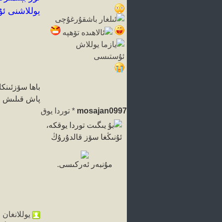
يوللاشنى ئۇ
باھا سۆز
ئىنك
پاش قىلىش
چ
mosajan0997
*
توردا يوق
مۇنبەر ئەركىسى.
يوللانغان ۋاقتى 011