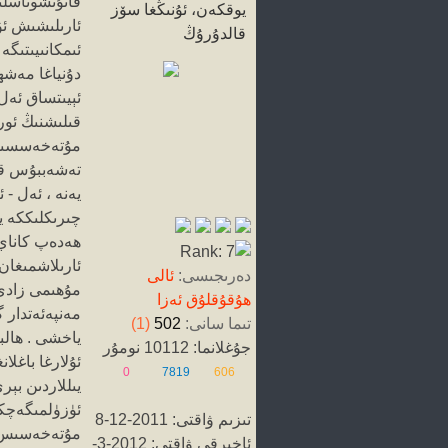
قانۇنشوناسلىق
ئارىلىشىش ئۇ
ئىمكانىيىتىگە
دۇنياغا مەشھۇ
ئېيىتساق ئەل
قىلىشنىڭ ئورن
مۇتەخەسسىسلە
تەشەببۇس قىل
يەنە ، ئەل -
چىرىكلىككە ي
ھەدەپ كاناي چ
ئارىلاشمىغان 
دەرىجىسى:
ئالى
مۇھىمى زادى 
ھۇقۇقلۇق ئەزا
مەنپەئەتدار 
تىما سانى:
502
(1)
ياخشى . ھالب
جۇغلانما: 10112 نومۇر
ئۇلارغا باغل
0
7819
606
يىللاردىن بې
ئۈزۈلمىگەچكە
تىزىم ۋاقتى: 2011-12-8
مۇتەخەسىس - 
ئاخىرقى ۋاقتى: 2012-3-