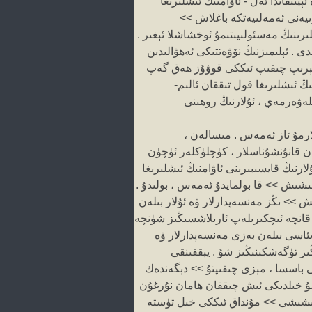
ىتقاندا ئەل - ئاۋامنىڭ ئىشلىرىغا
ىيەنى ئەمەلىيەتكە باغلاش >>
ىرىنىڭ مەسئولىيىتىمۇ ئوخشاشلا ئېغىر .
دى . ئېلىمىزنىڭ نۆۋەتتىكى ئەھۋالىدىن
ك كېرىپ چىقىپ ئىككى قوۋۇز ھەق گەپ
ىڭ ئىشلىرىغا قول تىققان ئالىم-
ەۋەرمەي ، ئۇلارنىڭ روھىنى
لارمۇ ئاز ئەمەس . مىسالەن ،
ان قانۇنشۇناسلار ، كۈچلۈكلەر ئۈچۈن
ارنىڭ قايسىبىرىنى ئاۋامنىڭ ئىشلىرىغا
لىشىش >> قا بولمايدۇ ئەمەس ، بولىدۇ .
ش >> ىڭز مەنسەپدارلار ۋە ئۇلار بىلەن
، قانچە ئىچكىرىلەپ ئارىلاشسىڭىز شۈنچە
ئاسى بىلەن بەزى مەنسەپدارلار ۋە
ىز تۈگەشكىنىڭىز شۇ . يېققىنقى
ى باسسا ، مېزى چىقىپتۇ >> دېگەندەك
شۇ خىلدىكى ئىش چىققان ھامان نۇرغۇن
ىلىشىشى >> مۇنداق ئىككى خىل تۈستە