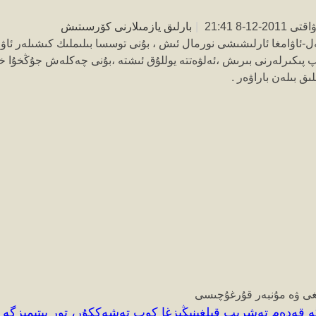
2-12-8 21:41
|
بارلىق يازمىلارنى كۆرسىتىش
ئەل-ئاۋامغا ئارلىشىشى نورمال ئىش ، بۇنى توسسا بىلىملىك كىشىلەر ئاۋا
پ پىكىرلەرنى بىرىش ،ئەلۋەتتە يوللۇق ئىشتە ،بۇنى چەكلەش جۇڭخۇا خە
ىق بىلەن باراۋەر .
ىغى ۋە مۇنبەر قۇرغۇچىسى
گە قەدەم تەشرىپ قىلغىنىڭىزغا كوپ تەشەككۇر، تور بىتىمىزگە 