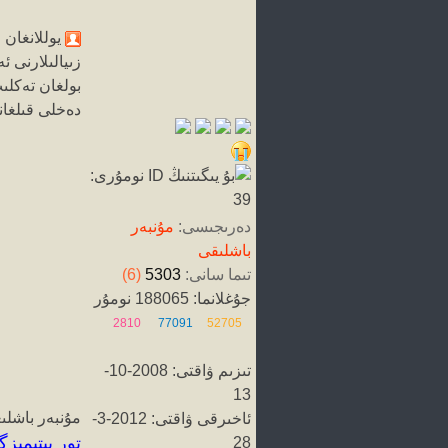
يوللانغان ۋاقتى 011
زىيالىلارنى 
بولغان تەكلى
دەخلى قىلغانل
دەرىجىسى:
مۇنبەر
باشلىقى
تىما سانى:
5303
(6)
جۇغلانما: 188065 نومۇر
2810
77091
52705
تىزىم ۋاقتى: 2008-10-
13
مۇنبەر باشل
ئاخىرقى ۋاقتى: 2012-3-
تور بېتىمىز
28