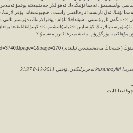
اسى بولمىسىمۇ ، ئەمما ئۇنىڭدەك ئەھۋاللار جەمئىيەتتە يوقمۇ ئەمەس
مما ئۇنىڭ ئەل ئارىسىدا تارقالغىنى راست ، ھېچبولمىغاندا پۇقرالارنىڭ << 
 >> دېگەن ئارزۇسىنى ، شۇنداقلا ئاۋام - پۇقرالارنىڭ دەۋرىمىز ئالىي 
 ئۇنىۋېرسىتېتلارنىڭ كۈنسايىن << يامۇللىشىپ >> كېتىۋاتقانلىقىغا بولغان
ۇر مۇھاكىمە يۈرگۈزۇپ بېقىشىمىزغا ئەرزىمەسمۇ ؟
شىتۇڭ ( شىنجاڭ مەدەنىيىتىدىن ئېلىندى)
p?tid=3740&fpage=1&page=170
 ۋاقتى 2011-12-8 21:27
ل
وققىغا قايت