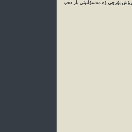
 تۇرۇش بۇرچى ۋە مەسۇلىيتى بار دەپ