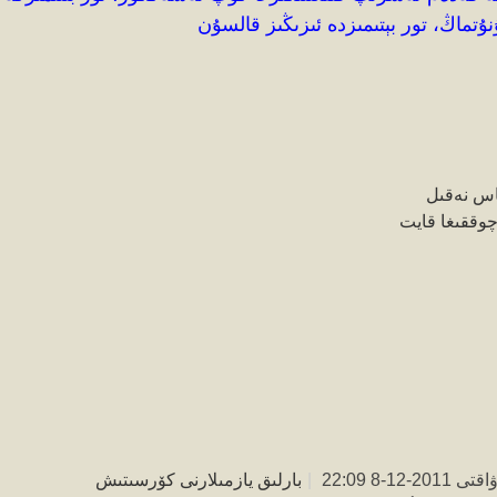
نۇتماڭ، تور بېتىمىزدە ئىزىڭىز قالسۇن
اس
نەقىل
وققىغا قايت
2-12-8 22:09
|
بارلىق يازمىلارنى كۆرسىتىش