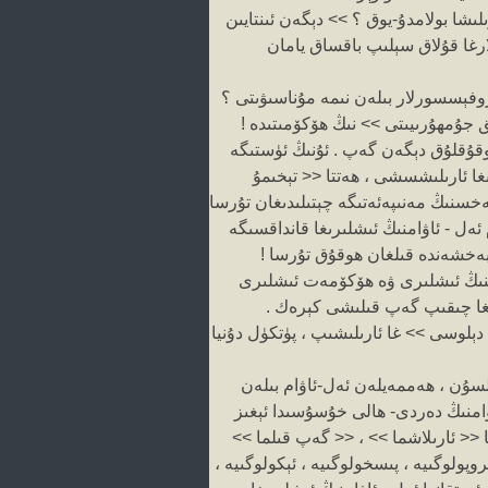
ىشا بولامدۇ-يوق ؟ >> دېگەن ئىنتايىن
ارغا قۇلاق سېلىپ باقساق يامان
ىروفېسسورلار بىلەن نىمە مۇناسىۋىتى ؟
ق جۇمھۇرىيىتى >> نىڭ ھۆكۆمىتىدە !
ھوقۇقلۇق دېگەن گەپ . ئۇنىڭ ئۈستىگە
ىغا ئارىلىشسشى ، ھەتتا << تېخىمۇ
خسنىڭ مەنىپەئەتىگە چېتىلىدىغان تۇرسا
ەل - ئاۋامنىڭ ئىشلىرىغا قانداقسىگە
 بەخشەندە قىلغان ھوقۇق تۇرسا !
ۋامنىڭ ئىشلىرى ۋە ھۆكۆمەت ئىشلىرى
ىغا چىقىپ گەپ قىلىشى كېرەك .
ۇس دېلوسى >> غا ئارىلىشىپ ، پۈتكۈل دۇنيا
سۇن ، ھەممەيلەن ئەل-ئاۋام بىلەن
اۋامنىڭ دەردى- ھالى خۇسۇسىدا ئېغىز
<< ئارىلاشما >> ، << گەپ قىلما >>
پولوگىيە ، پىسخولوگىيە ، ئېكولوگىيە ،