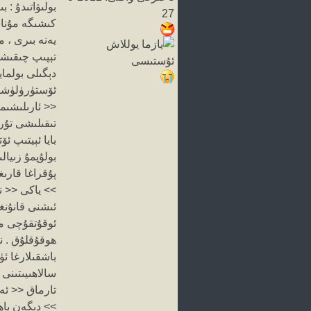
بولىۋاتىدۇ :
27
كىشىگە مۇناسى
يەنە بىرى ، 
تېپىپ چىقىشقا
دېگىلى بولماي
ئۆستۈرۈلۈشىمۇ
<< ئارىلىشىم
تىقىلىشى تۇرغ
بايا ئېيتىپ ئ
بولۇپمۇ زىيال
پۇقراغا قارى
>> ياكى << ن
ئىشنى قانۇنغا
ئوقۇتقۇچى مە
ھوقۇقلۇق . ن
باشقىلارغا ئ
سالاھىيىتىنى
تارماق << ئە
>> دېگەن باھا