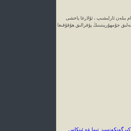
م بىلەن ئارلىشىپ ، ئۇلارغا ياخشى
لىق جۇمھۇريىتىنىڭ پۇقرالىق ھۇقۇقىغا
كىرگەنكەنسىز تېما ۋە ئىنكاس