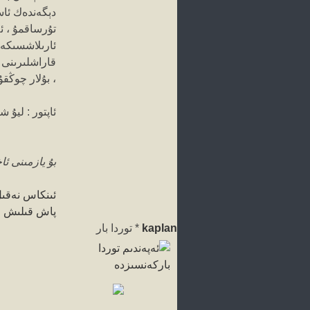
دېگەندەك ئاس
تۇرساقمۇ ، ئە
ئارىلاشسىكەن
قاراشلىرىنى ،
، بۇلار چوڭق
ئاپتور : ليۇ 
بۇ يازمىنى ئاخىرىدا kusanboyliri تەھرىرلىگەن.
ئىنكاس
نەقى
پاش قىلىش
چ
kaplan
*
توردا بار