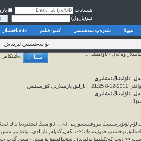
ھېسابات
پار
ئىم(پارول)
ك
ھويلا
شەرەپ سەھنىسى
كىنو- فىلىم
mtvناخشىلار
بۇ سەھىپىدىن ئىزدەش
يالىيلار ۋە ئەل - ئاۋامنىڭ ...
 ئەل - ئاۋامنىڭ ئىشلىرى
2-12-8 21:25
|
بارلىق يازمىلارنى كۆرسىتىش
 ئەل - ئاۋامنىڭ ئىشلىرى
ىتۇڭ
 مەلۇم ئۇنۋېرسىتنىڭ پىروفېسسورىنى ئەل - ئاۋامنىڭ ئىشلىرىغا بەك ئى
قىتلىق توختىتىپ قويۇپتىدەك >> دېگەن گەپلەر تارالدى . بۇغۇ بىر مىش
ت >> دەپ كەتكىلىمۇ بولمايدۇ . شۇنداقتىمۇ بۇ مىش - مىش گەپ جەمئ