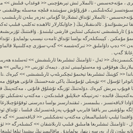
 بىرى ، مۇتەخەسىس - ئالىملار ئىش تېرىغۇچىنى << قوغداپ قىلىش >> مۇ
ۋەتسىز ئىكەنلىكىنى ، قۇرۇلۇش سۈپىتىدە قىلچە مەسىلە يوقلىقىنى جېنىن
مۇتەخەسىس - ئالىملار ئۇنداق ئىشلارغا گۇمانى نەزەر بىلەن ئارىلىشىپ 
 تىرىشىۋاتىدۇ . ئالدىنقىلارنىڭ ( جاۋابكارلار ئالاھىدە تەكلىپ قىلىپ ئەك
دۇ ) ئارىلىشىشى تەبىئيكى ئىنتايىن قارشى ئېلىنىدۇ . ۋاقىتنىڭ ئۇزىرىشىغ
 مۇمكىن . كېيىنكىلەرگە بولسا ئۇنداق ئامەت نېسىپ بولمايدۇ ، ئۇنداقلار
ەن >> دەپ داۋاملىق << تىركەشسە >> گەپ-سۆزى چەكلىنىپلا قالماي ، 
انلا گەپ .
ۆتكىنىمىزدەك << ئەل - ئاۋامنىڭ ئىشلىرىغا ئارىلىشىش >> ئەسلىدە ھەربىر
ىيلارنىڭ ھوقۇقى ۋە مەسئولىيىتى ئىدى . دېمەك ئۆزىنى << زىيالىي >> ھې
غاندا << كۆپنىڭ ئىشلىرىغا تېخىمۇ ئىچكىرىلەپ ئارىلىشىشى >> كېرەك .نا
اتوغرا ئۇسۇل >> تۈپەيلى ئۇمۇمنىڭ ياكى شەخسنىڭ قانۇنى ھوقۇق مەنپەئ
 قويۇپ بىرىش كېرەك .دۆلەتنىڭ ئۆزىگە تۇشلۇق قانۇنى ، مەكتەپنىڭ قائىد
كتەپنىڭ قائىدە - تەرتىپىگە خىلاپلىق قىلىدىكەن ، مەكتەپ تەشكىلى ئۇ
اۋادا لاياقەتسىز ، بىلىمسىز ، ئىقتىدارسىز بولسا دەرسنى ئوقۇغۇچىلار
ۈلگە بولۇشنى بىر ياققا قايرىپ قويۇپ پەزىلەتسىزلىك قىلسا ، ئۇنداق 
 ۋاقتىدا ئېلىپ تاشلىيالمىغان مەكتەپ تەشكىلىنى << لاياقەتسىز >> گە چ
ل - ئاۋامنىڭ ئىشلىرىغا ھامىلىق قىلىپ ئارىلاشقان >> كىشىلەرگە << ئ
نە بىلەن ئازار بەرسە زىنھار بولمايدۇ . ماقالىمىزنىڭ بېشىدا تىلغا ئې