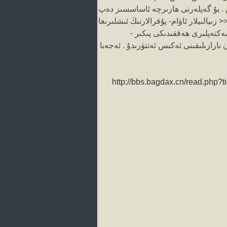
 . بۇ گەپلەرنى ھازىرچە ئاساسسىز دەپ
زىيالىيلار ئاۋام- پۇقرالارنىڭ ئىشلىرىغا
مەكتەپلىرى ھەققىدىكى پىكىر -
 نارازىلىقىنى ئەكىس ئەتتۈرىدۇ . ئەجەبا
http://bbs.bagdax.cn/read.ph