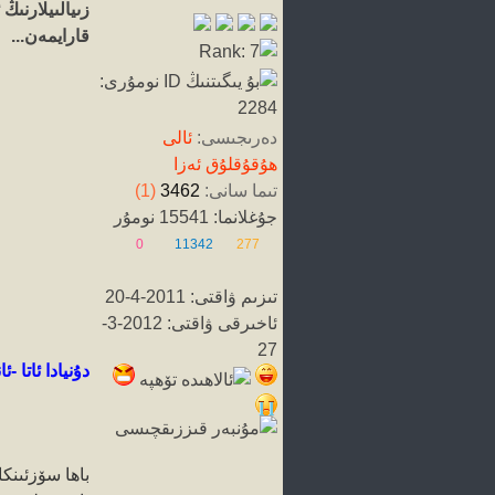
زىيالىيلارنى
قارايمەن...
دەرىجىسى:
ئالى
ھۇقۇقلۇق ئەزا
تىما سانى:
3462
(1)
جۇغلانما: 15541 نومۇر
0
11342
277
تىزىم ۋاقتى: 2011-4-20
ئاخىرقى ۋاقتى: 2012-3-
27
دۇنيادا ئاتا 
باھا سۆز
ئىنك