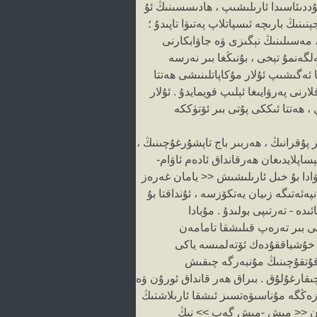
ددىئاسىدا ئارىلىشىپ ، ھادىسسىنىڭ ئۇ
ىڭ بارىچە ئىسپاتلاپ پەتىۋا تاپىدۇ ؛
، مەسىلىنىڭ نېگىزى ۋە جاۋابكارنى
ەلگەنمۇ تېخى ، بۇنىڭغا بىر نەرسە
ا ئەگىشىپ ئۇلار مۇكاپاتلىنىشى ھەتتا
نى پەرۋايىغا ئېلىپ قويمايدۇ . ئۇلار
ھەتتا ئىككى پۇتى بىر ئۆتۈككە
 پۇقرانىڭ ، ھەربىر باج تاپشۇرغۇچىنىڭ ،
ساپلايدىغان ھەرقانداق ئادەم ئاۋام-
ۋادا بۇ خىل ئارىلىشىش << يامان غەرەز
ەتىگە زىيان يەتكۆزسە ، ئۇنداقتا بۇ
ە - تەرتىپى بولىدۇ . مۇبادا
نى بىر تەرەپ قىلىشقا تامامەن
غا خۇشياققۇدەك ئۆتەلمىسە ياكى
ئوقۇتقۇچىنىڭ مۇنبەرگە چىقىش
ىقارغۇلۇق . بىراق ھەر قانداق ئورۇن ۋە
ۈزەڭگە مۇناسىۋەتسىز ئىشقا ئارىلاشتىڭ
لىنغان << مىش -مىش گەپ >> نىڭ