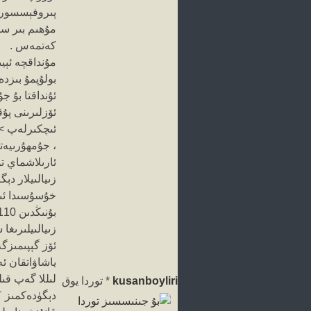
مۇنبىرى
پىروفېسسورلىر
مۇھىم بىر سۇ
كەتمەس .
مۇنداقچە ئېي
بولۇپمۇ بىزد
ئۇنداقتا بۇ 
ئۆزلىرىنى پۇق
ئىچكىرلەپ >>
، جۇمھۇرىيەت
ئارىلاشماي ت
زىيالىيلار د
خۇسۇسىدا ئىك
زىيالىيلىرىغا
ئۆز گېپىمىزگ
ياشاۋاتقان ئە
لىللا گەپ قى
kusanboyliri
*
توردا يوق
دېگۈدەكمىز ؟!