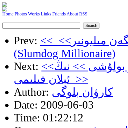
Home
Photos
Works
Links
Friends
About
RSS
<< <<نامراتلار مەھەللىسىدىن كەلگەن مىليونىر >>
Prev:
(Slumdog Millionaire)
<<مۇز ئېراسى3:دىنوزاۋۇرنىڭ زاھىر بولۇشى >> نىڭ
Next:
ئېلان فىلىمى >>
كارۋان بلوگى
Author:
Date:
2009-06-03
Time:
01:22:12