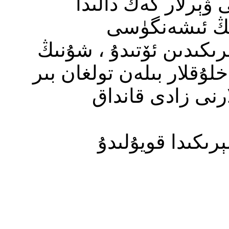
ۋېرلار كەڭ دالىدا
ىڭ ئىشەنگۈسى
رىكىدىن ئۆتىدۇ ، شۇنىڭ
خلۇقلار بىلەن تولغان بىر
ارنى زادى قانداق