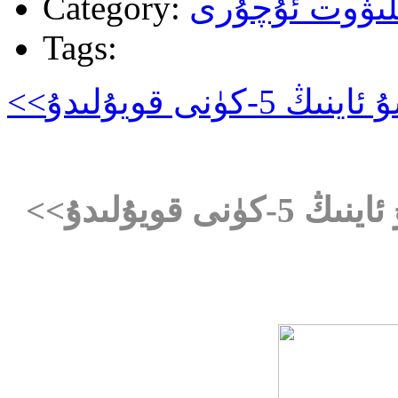
لىۋوت ئۇچۇرى
Category:
Tags:
<<يوقالغان زېمىن >> فىلىمى مۇشۇ ئاينىڭ 5-كۈنى قويۇلىدۇ