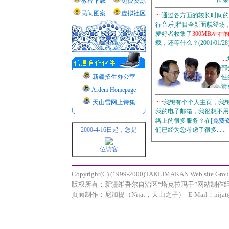
教程下载
免费资源
民间图案
虚拟社区
::::
通过各方面的较长时间的
行音乐
]栏目全新面貌登场
爱好者收集了
300MB左右
载，还等什么？(2001/01/28
::::
部
新疆招生办公室
性
请
Ardem Homepage
天山雪网上诗集
:::::
我想有个个人主页，我
我的电子邮箱，我很想不用
络上的很多服务？在[
免费
2000-4-16日起，您是
们已经为您考虑了很多......
位访客
Copyright(C) (1999-2000)TAKLIMAKAN Web site Groups.
版权所有：新疆维吾尔自治区“塔克拉玛干”网站制作
页面制作：尼加提（Nijat，天山之子） E-Mail：
nija