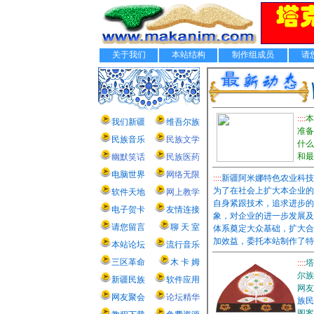
关于我们
本站结构
制作组成员
请
::::
本
我们新疆
维吾尔族
准备
民族音乐
民族文学
什么
和最
幽默笑话
民族医药
电脑世界
网络无限
::::
新疆阿米娜特色农业科技
为了在社会上扩大本企业的
软件天地
网上教学
自身紧跟技术，追求进步的
电子贺卡
友情连接
象，对企业的进一步发展及
请您留言
聊 天 室
体系奠定大众基础，扩大合
加效益，委托本站制作了特
本站论坛
流行音乐
三区革命
木 卡 姆
::::
塔
尔族
新疆民族
软件应用
网友
网友聚会
论坛精华
族民
图案..