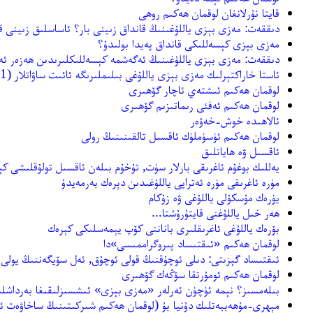
قايتا نۇرلانغان لوقمان ھەكىم روھى
دىققەت: مەزى بېزى ياللۇغىنىڭ قانداق زىينى بار؟ ئاساسلىق زىينى ق
مەزى بېزى كېسەللىكى قانداق پەيدا بولىدۇ؟
دىققەت: مەزى بېزى ياللۇغىنىڭ ئەگەشمە كېسەللىكلىرىدىن ھەزەر ئە
ئاستا خاراكتېرلىك مەزى بېزى ياللۇغى بىلىملىرىگە ئائىت ساۋاتلار (1-بۆلەك)
لوقمان ھەكىم ئىشتەي ئاچار گۆھىرى
لوقمان ھەكىم ئەفئى رىماتىزىم گۆھىرى
ئالاھىدە خوش-خەۋەر
لوقمان ھەكىم ئۈسۈملۈك ئاقسىل تالقىنىنىڭ رولى
ئاقسىل ۋە ھاياتلىق
يەللىك بوغۇم ئاغرىقى بارلار سۈت, تۇخۇم بىلەن ئاقسىل تولۇقلىشى كې
مۈرە ئاغرىقى مۈرە ئەتراپى ياللۇغىدىن دېرەك بەرمەيدۇ
يۈرەك مۇسكۇلى ياللۇغى ۋە زۇكام
ھەر خىل ياللۇغنى قايتۇرۇشتا...
بۆرەك ياللۇغى ئاغرىقلىرى باناننى كۆپ يېمەسلىكى كېرەك
لوقمان ھەكىم «ئىقتىساد پىروگراممىسى»دا
ئىقتىساد گېزىتى: دىلى ئوچۇقنىڭ قولى ئوچۇق, ئەل سۆيگەننىڭ يولى
لوقمان ھەكىم ئومۇرتقا سۆڭەك گۆھىرى
بىلەمسىز؟ نېمە ئۈچۈن ئەرلەر «مەزى بېزى» ئىشسىزلىقىغا بەرداشلى
مېھرى-مۇھەببەتلىك دۇنيا بۇ (لوقمان ھەكىم شىركىتىنىڭ ساخاۋەت 