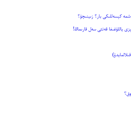
شمە كېسەللىكى بار؟ زىينىچۇ؟
ى ياللۇغىغا قەتئى سەل قارىماڭ!
ىلالمايدۇ)
وق؟