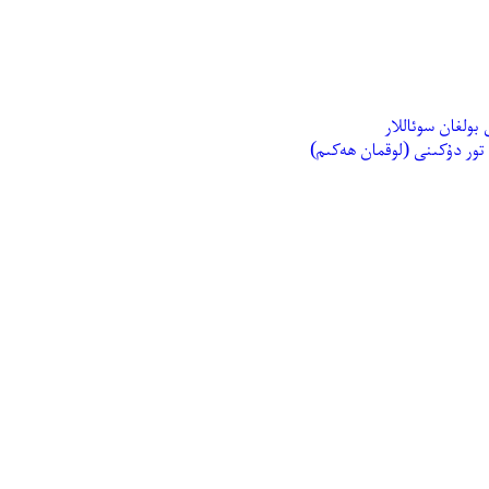
ولغان سوئاللار
 تور دۇكىنى (لوقمان ھەكىم)