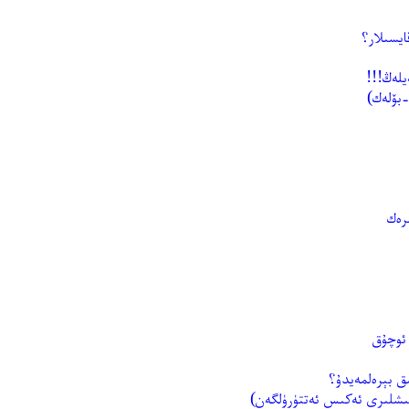
ايسىلار؟
يلەڭ!!!
رەك
 ئوچۇق
ق بېرەلمەيدۇ؟
ئىشلىرى ئەكىس ئەتتۈرۈلگەن)