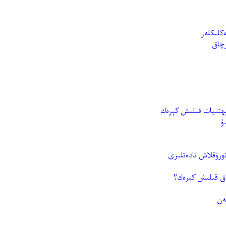
كلىكلەر
رچاق
ېھتىيات قىلىش كېرەك
ۇ
ئورۇقلاش ئادەتلىرى
داق قىلىش كېرەك؟