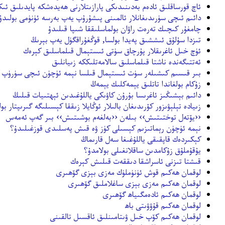
ئاچ قورساقلىق ئادەم بەدىنىدىكى پارازىتلارنى ھەيدەشكە پايدىلىق ئى
دائىم ئىچى سۈرىدىغانلار ئالمىنى پىشۇرۇپ يەپ بەرسە ئۈنۈمى بولىدۇ
چامغۇر كىچىك تەرەت راۋان بولماسلىققا شىپا قىلىدۇ
تىزدا سۇلۇق ئىششىق پەيدا بولسا, قوڭغۇراقگۈل يەپ بېرىڭ
ئۈچ خىل ئاغرىقلار پۇرچاق سۈتى ئىستېمال قىلماسلىق كېرەك
ئەتتىگەندە ناشتا قىلماسلىق سالامەتلىككە زىيانلىق
بىر قىسىم كىشىلەر سۈت ئىستېمال قىلسا نېمە ئۈچۈن ئىچى سۈرۈپ 
زۇكام بولغاندا تاتلىق يېمەكلىك يېمەڭ
دائىم بېشىڭىز ئاغرىسا بۇرۇن كاۋىكى ياللۇغىدىن ئېھتىيات قىلىڭ
زىيادە تېلېۋىزور كۆرىدىغان بالىلار ئوڭايلا زىققا كېسىلىگە گىرىپتار بو
‹‹يۆتەل توختىتىش›› بىلەن ‹‹بەلغەم بوشىتىش›› بىر گەپ ئەمەس
نېمە ئۈچۈن رېماتىزىم كېسىلى كۈز ۋە قىش پەسلىدى قوزغىلىدۇ؟
كېكىردەك قاپقىقى ياللۇغىغا سەل قارىماڭ
يۇقۇملۇق زۇكامدىن ساقلانغىلى بولامدۇ؟
قىشتا تىزنى ئاسراشقا دىققەت قىلىش كېرەك
لوقمان ھەكىم قوش ئۈنۈملۈك مەزى بېزى گۆھىرى
لوقمان ھەكىم مەزى بېزى ساغلاملىق گۆھىرى
لوقمان ھەكىم ئادەمگىياھ گۆھىرى
لوقمان ھەكىم قۇۋۋىتى باھ
لوقمان ھەكىم كۆپ خىل ۋىتامىنلىق ئاقسىل تالقىنى