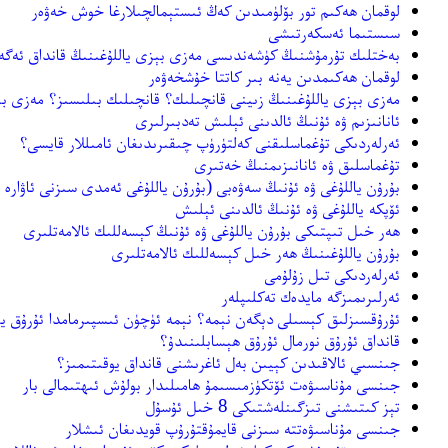
لوقمان ھەكىم تور بۆلۈمىدىن كەڭ ئىستېمالچىلارغا خوش خەۋەر
سىستىما ئەسكەرتىشى
بەختلىك تۇرمۇشنىڭ كۈشەندىسى مەزى بېزى ياللۇغىنىڭ قانداق ئەگە
لوقمان ھەكىمدىن يەنە بىر كاتتا خۇشخەۋەر
مەزى بېزى ياللۇغىنىڭ زىينى قانچىلىك؟ قانچىلىك بىلىسىز؟ مەزى بېز
ئانانىزىم ۋە ئۇنىڭ ئالدىنى ئېلىش تەدبىرلىرى
ئەرلەردىكى تۇغماسلىقنى كەلتۈرۈپ چىقىرىدىغان ئامىللار قايسى؟
تۇغماسلىق ۋە ئانانىزىمنىڭ خەتىرى
بۇرۇن ياللۇغى ۋە ئۇنىڭ سەۋەبى (بۇرۇن ياللۇغى ئەمدى سىزنى ئاۋارە ق
ئۆپكە ياللۇغى ۋە ئۇنىڭ ئالدىنى ئېلىش
ھەر خىل تىپتىكى بۇرۇن ياللۇغى ۋە ئۇنىڭ كېسەللىك ئالامەتلىرى
بۇرۇن ياللۇغىنىڭ ھەر خىل كېسەللىك ئالامەتلىرى
ئەرلەردىكى تىل زۇلۇمى
ئەرلىرىمىزگە مايدەك تەكلىپلەر
ئۇرۇقسىزلىق كېسىلى دېگەن نېمە؟ نېمە ئۈچۈن ئىسپىرمامدا ئۇرۇق ي
قانداق ئۇرۇق نورمال ئۇرۇق ھېسابلىنىدۇ؟
جىنسىي ئالاقىدىن كېيىن بەل ئاغرىشنى قانداق يوقىتىمىز؟
جىنسى مۇناسىۋەت ئۆتكۈزمىسىمۇ ھامىلىدار بولۇش ئىھتىمالى بار
تېز كىتىشنى تىزگىنلەشتىكى 8 خىل ئۇسۇل
جىنسى مۇناسىۋەتتە سىزنى قايمۇقتۇرۇپ قويدىغان ئىشلار