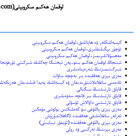
لوقمان ھەكىم مىكروبېتى(lokmanhakim.yanbilog.com) نىڭ https://archive.org دىن ئەسلىگە كەلتۈرۈلگەن يازمىلىرى
كېسەللىكلەر ۋە ھاياتلىق-لوقمان ھەكىم مىكروبېتى
ئۇچۇر يېڭىلىقلىرى-لوقمان ھەكىم مىكروبېتى
مەھسۇلاتلىرىمىز-لوقمان ھەكىم مىكروبېتى
شىنجاڭ لوقمان ھەكىم بىئو-پەن تېخنىكا چەكلىك شىركىتى تۇرغۇنجا
شىركىتىمىزنىڭ شەرەپنامىلىرى
مەزى بېزى ھەققىدە بىر نەچچە ساۋات
ئادەمنى ساغلاملاشتۇرىدىغان ۋە كېسەللىك پەيدا قىلىدىغان ھەرىكەتلە
قاپاق تارتىشنىڭ سىگنالى
قاپاق تارتىشنىڭ بىر قانچە سەۋەبلىرى
قاپاق تارتىشنى داۋالاش ئۇسۇلى
مەزى بېزى ياللۇغى سۇ كەملىكتىن بولۇشى مۇمكىن
ئەرلەر ساغلاملىقى ھەققىدە ئاگاھلاندۇرۇش
مەزى بېزى ياللۇغى ھەققىدە (ئۇيغۇر تېبابىتى)
مەزى بېزىنىڭ تەركىبى ۋە رولى
مەزى بېزىنىڭ ئورنى