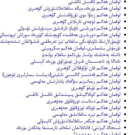
لوقمان ھەكىم ئاقسىل تالقىنى
لوقمان ھەكىم يۈرەك-مېڭە ساغلاملاشتۇرۇش گۆھىرى
لوقمان ھەكىم زىلۋا بوي ئۇرۇقلىتىش گۆھىرى
لوقمان ھەكىم ئۈچەي تازىلاش گۆھىرى
لوقمان ھەكىم دورىلىنى تاۋباۋ ئارقىلىق سېتىۋېلىش ئۇسۇلى
لوقمان ھەكىم دورىلىرى ھەققىدە كۆپچىلىك كۆپرەك سوراش ئېھتىمالى ب
ئۇيغۇرلارنىڭ تاۋباۋدىكى ساغلام, تېز تەرەققىي قىلىۋاتقان ئىشەنچلىك
تۇرمۇش بىلىملىرى-لوقمان ھەكىم مىكروبېتى
ئائىلە بەختلىك بولسا, يۈرەكمۇ ساغلام بولىدۇ
تاماكا ۋە تاجىسىمان قىزىل تومۇرلۇق يۈرەك كېسىلى
لوقمان ھەكىم قان تۇلۇقلاش گۆھىرى
لوقمان ھەكىم قەنتسىز كالتسىي تابلېتى(دېيابىت بىمارلىرى ئۈچۈن)
لوقمان ھەكىم رىماتىزىم سۆڭەك ياشارتىش مەلھىمى
لوقمان ھەكىم ئۇيقۇ گۆھىرى
لوقمان ھەكىم كوللاگېنلىق پىپىتىدلىق ئاقسىل تالقىنى
لوقمان ھەكىم دىئابىت ئوزۇقلۇق جەۋھىرى
لوقمان ھەكىم ئۆپكە ئوزۇقلۇق جەۋھىرى
لوقمان ھەكىم تېرە ساغلاملىق مەلھىمى
لوقمان ھەكىم جىگەر ساغلاملاشتۇرۇش كاپسۇلى
شىنجاڭ گېزىتى: قاناتلانغان تىلەك, ئارمىنىغا يەتكەن يۈرەك
لوقمان ھەكىم نېمە دەيدۇ؟