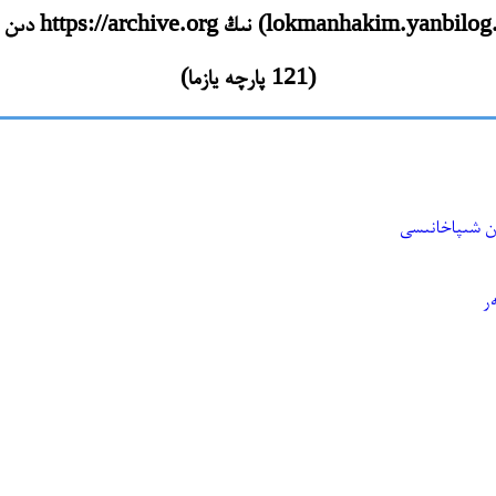
(121 پارچە يازما)
ن شىپاخانىسى
ر