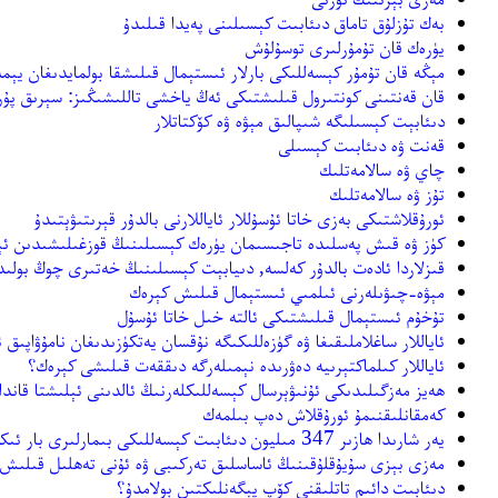
بەك تۇزلۇق تاماق دىئابىت كېسىلىنى پەيدا قىلىدۇ
يۈرەك قان تۇمۇرلىرى توسۇلۇش
مېڭە قان تۇمۇر كېسەللىكى بارلار ئىستېمال قىلىشقا بولمايدىغان يېمە
قان قەنتىنى كونتىرول قىلىشتىكى ئەڭ ياخشى تاللىشىڭىز: سېرىق پۇ
دىئابېت كېسىلىگە شىپالىق مېۋە ۋە كۆكتاتلار
قەنت ۋە دىئابىت كېسىلى
چاي ۋە سالامەتلىك
تۇز ۋە سالامەتلىك
ئورۇقلاشتىكى بەزى خاتا ئۇسۇللار ئاياللارنى بالدۇر قېرىتىۋېتىدۇ
كۈز ۋە قىش پەسلىدە تاجىسىمان يۈرەك كېسىلىنىڭ قوزغىلىشىدىن ئ
قىزلاردا ئادەت بالدۇر كەلسە, دىيابېت كېسىلىنىڭ خەتىرى چوڭ بولىد
مېۋە-چىۋىلەرنى ئىلمىي ئىستېمال قىلىش كېرەك
تۇخۇم ئىستېمال قىلىشتىكى ئالتە خىل خاتا ئۇسۇل
ئاياللار ساغلاملىقىغا ۋە گۈزەللىكىگە نۇقسان يەتكۈزىدىغان نامۇۋاپىق 
ئاياللار كىلماكتېرىيە دەۋرىدە نېمىلەرگە دىققەت قىلىشى كېرەك؟
ھەيز مەزگىلىدىكى ئۇنىۋېرسال كېسەللىكلەرنىڭ ئالدىنى ئېلىشتا قان
كەمقانلىقنىمۇ ئورۇقلاش دەپ بىلمەك
يەر شارىدا ھازىر 347 مىليون دىئابىت كېسەللىكى بىمارلىرى بار ئىكەن
مەزى بېزى سۇيۇقلۇقىنىڭ ئاساسلىق تەركىبى ۋە ئۇنى تەھلىل قىلىش
دىئابىت دائىم تاتلىقنى كۆپ يېگەنلىكتىن بولامدۇ؟